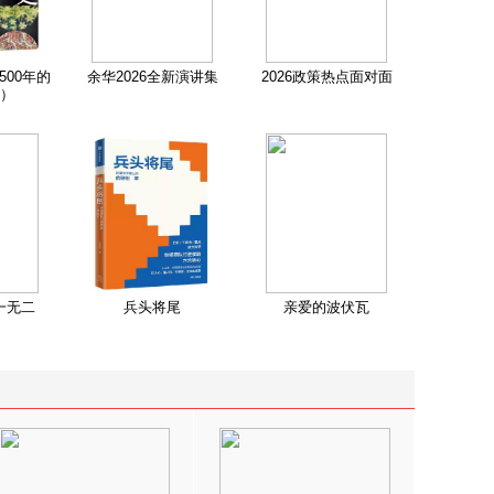
500年的
余华2026全新演讲集
2026政策热点面对面
）
一无二
兵头将尾
亲爱的波伏瓦