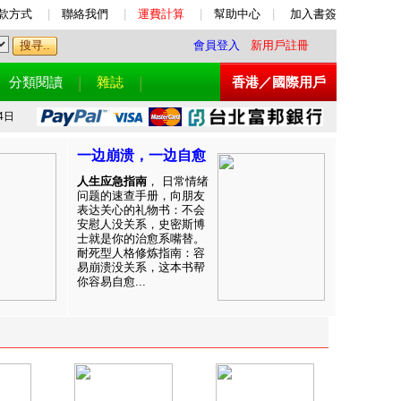
款方式
|
聯絡我們
|
運費計算
|
幫助中心
|
加入書簽
會員登入
新用戶註冊
分類閱讀
雜誌
香港／國際用戶
4日
一边崩溃，一边自愈
人生应急指南
， 日常情绪
问题的速查手册，向朋友
表达关心的礼物书：不会
安慰人没关系，史密斯博
士就是你的治愈系嘴替。
耐死型人格修炼指南：容
易崩溃没关系，这本书帮
你容易自愈...