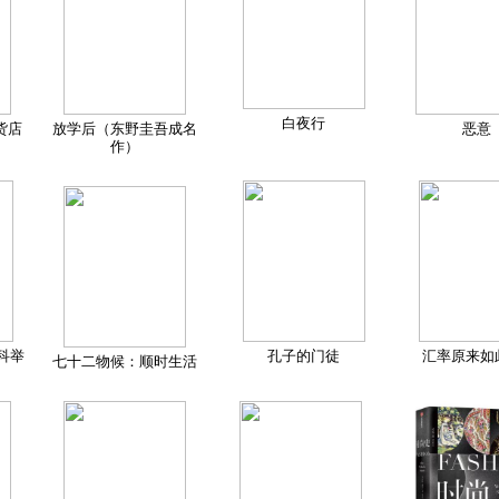
白夜行
货店
放学后（东野圭吾成名
恶意
作）
科举
孔子的门徒
汇率原来如
七十二物候：顺时生活