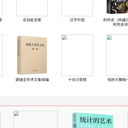
册
在别处安家
汉字中国
时尚史（跨越2
时尚史诗
裘锡圭学术文集续编
十论汪曾祺
你的大脑独