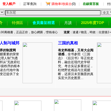
登入帳戶
|
訂單查詢
|
購物車/收銀台
(0)
|
在線留言板
|
付
介
特價區
會員書架精選
月讀
2025年度TOP
100萬種書，正品正价，放心網購，悭钱省心
送貨
：速遞 / 物流，時效：出貨後2-
人制与城邦
三国的真相
界的制度网
有史料根基，又有大众阅
腊重要的荣誉
读感
，全书参照《三国
代理人制”为透
志》《后汉书》等正统史
邦从“无政府社
料，融合近现代史学研
等级秩序的根本
究、考古实证多重佐证，
读古代地中海
杜绝野史戏说与主观臆
变迁提供了全
断，还原汉末至魏晋的真
实宏大历史图景...