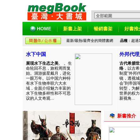
HOME
新書上架
暢銷書架
好書推
最新/最熱/最齊全的簡體書網
品種
：超過
水下中国
外邦代理
展现水下生态之美
。 。生
古代希腊世
命轮回不息，旅程周而复
络
，以古希
始。洄游披星戴月，进化
制度“外邦
一眼万年。以中国六种特
镜，透视城
有水下生物串联六大水
会”到帝国
域，全面介绍魅力丰富的
转型，为解
水下生物多样性和不可思
世界的权力
议的人文奇观...
新视角...
新書推介