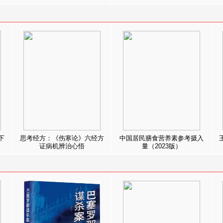
下
思考经方：《伤寒论》六经方
中国居民膳食营养素参考摄入
证病机辨治心悟
量（2023版）