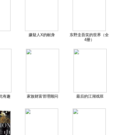
嫌疑人X的献身
东野圭吾笑的世界（全
4册）
此有趣
家族财富管理顾问
最后的江湖戏班