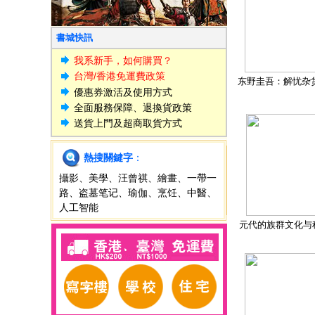
書城快訊
我系新手，如何購買？
台灣/香港免運費政策
东野圭吾：解忧杂
優惠券激活及使用方式
全面服務保障、退換貨政策
送貨上門及超商取貨方式
熱搜關鍵字
：
攝影
、
美學
、
汪曾祺
、
繪畫
、
一帶一
路
、
盗墓笔记
、
瑜伽
、
烹饪
、
中醫
、
人工智能
元代的族群文化与