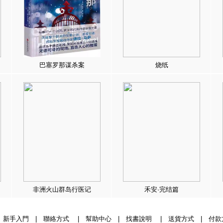
巴塞罗那谋杀案
烧纸
非洲火山群岛行医记
禾安·完结篇
|
新手入門
|
聯絡方式
|
幫助中心
|
找書說明
|
送貨方式
|
付款