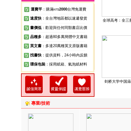
運費平
：購滿
2000
台灣免運費
NT$
速度快
：全台灣地區都以速遞發貨
全球高考：全三
書價低
：歡迎與任何同類書店比價
品種多
：超過80多萬簡體中文書籍
英文書
：多達20萬種英文原版書籍
找書快
：提供資料，24小時內反饋
環保包裝
：採用紙箱、氣泡紙材料
剑桥大学中国庙
專業/技術