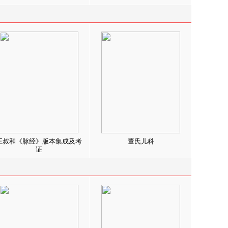
王叔和《脉经》版本集成及考
董氏儿科
证