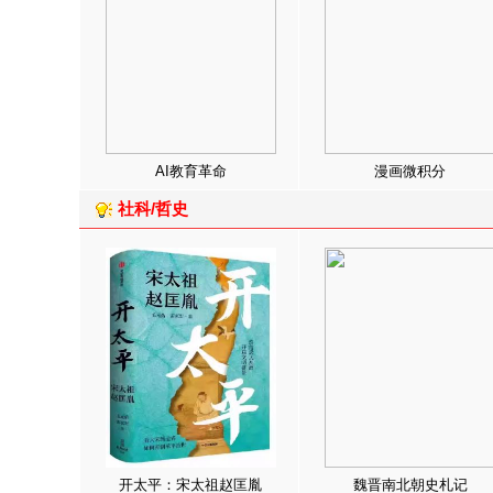
AI教育革命
漫画微积分
社科/哲史
开太平：宋太祖赵匡胤
魏晋南北朝史札记