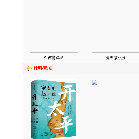
AI教育革命
漫画微积分
社科/哲史