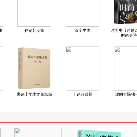
册
在别处安家
汉字中国
时尚史（跨越2
时尚史诗
裘锡圭学术文集续编
十论汪曾祺
你的大脑独