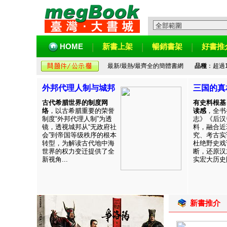
HOME
新書上架
暢銷書架
好書推
最新/最熱/最齊全的簡體書網
品種
：超過
外邦代理人制与城邦
三国的真
古代希腊世界的制度网
有史料根基
络
，以古希腊重要的荣誉
读感
，全书
制度“外邦代理人制”为透
志》《后汉
镜，透视城邦从“无政府社
料，融合近
会”到帝国等级秩序的根本
究、考古实
转型，为解读古代地中海
杜绝野史戏
世界的权力变迁提供了全
断，还原汉
新视角...
实宏大历史图
新書推介