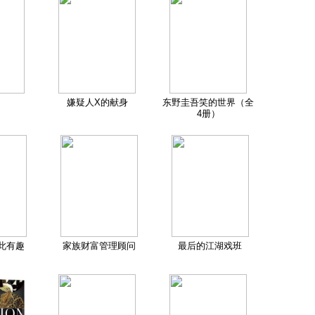
嫌疑人X的献身
东野圭吾笑的世界（全
4册）
此有趣
家族财富管理顾问
最后的江湖戏班