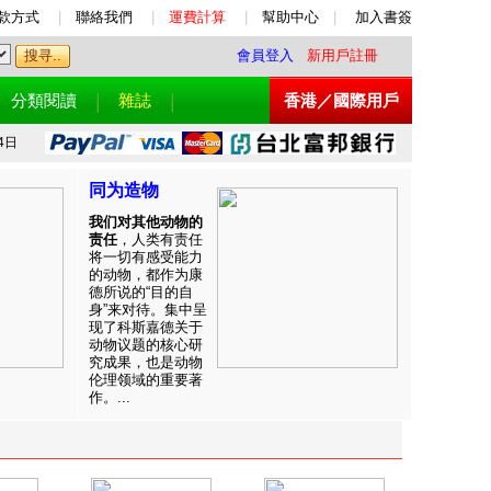
款方式
|
聯絡我們
|
運費計算
|
幫助中心
|
加入書簽
會員登入
新用戶註冊
分類閱讀
雜誌
香港／國際用戶
4日
同为造物
我们对其他动物的
责任
，人类有责任
将一切有感受能力
的动物，都作为康
德所说的“目的自
身”来对待。集中呈
现了科斯嘉德关于
动物议题的核心研
究成果，也是动物
伦理领域的重要著
作。...