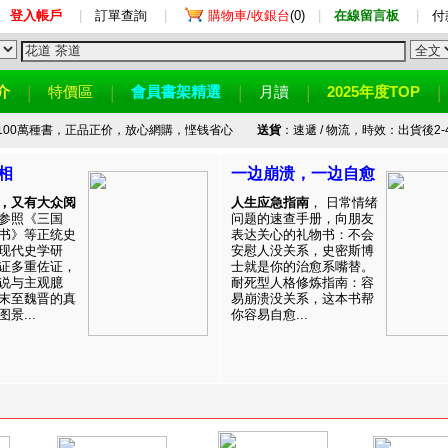
登入帳戶
|
訂單查詢
|
購物車/收銀台
(0)
|
在線留言板
|
付
介
特價區
會員書架精選
月讀
2025年度TOP
100萬種書，正品正价，放心網購，悭钱省心
送貨
：速遞 / 物流，時效：出貨後2-
相
一边崩溃，一边自愈
，又有大众阅
人生应急指南
， 日常情绪
参照《三国
问题的速查手册，向朋友
书》等正统史
表达关心的礼物书：不会
现代史学研
安慰人没关系，史密斯博
证多重佐证，
士就是你的治愈系嘴替。
说与主观臆
耐死型人格修炼指南：容
末至魏晋的真
易崩溃没关系，这本书帮
景...
你容易自愈...