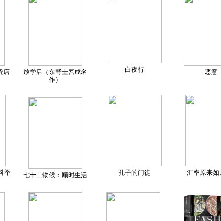
白夜行
货店
放学后（东野圭吾成名
恶意
作）
科举
孔子的门徒
汇率原来如
七十二物候：顺时生活