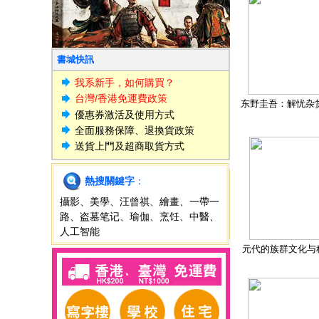
書城快訊
我系新手，如何購買？
台灣/香港免運費政策
东野圭吾：解忧杂
優惠券激活及使用方式
全面服務保障、退換貨政策
送貨上門及超商取貨方式
熱搜關鍵字
：
攝影
、
美學
、
汪曾祺
、
繪畫
、
一帶一
路
、
盗墓笔记
、
瑜伽
、
烹饪
、
中醫
、
人工智能
元代的族群文化与