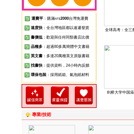
運費平
：購滿
2000
台灣免運費
NT$
速度快
：全台灣地區都以速遞發貨
全球高考：全三
書價低
：歡迎與任何同類書店比價
品種多
：超過80多萬簡體中文書籍
英文書
：多達20萬種英文原版書籍
找書快
：提供資料，24小時內反饋
環保包裝
：採用紙箱、氣泡紙材料
剑桥大学中国庙
專業/技術