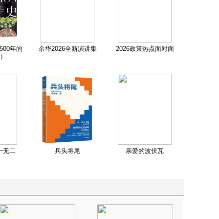
500年的
余华2026全新演讲集
2026政策热点面对面
）
一无二
兵头将尾
亲爱的波伏瓦