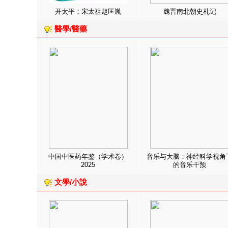
开太平：宋太祖赵匡胤
魏晋南北朝史札记
醫學/醫藥
中国中医药年鉴（学术卷）
音乐与大脑：神经科学视角
2025
的音乐干预
文學/小說