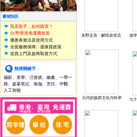
書城快訊
我系新手，如何購買？
台灣/香港免運費政策
东野圭吾：解忧杂货店
放
優惠券激活及使用方式
全面服務保障、退換貨政策
送貨上門及超商取貨方式
熱搜關鍵字
：
攝影
、
美學
、
汪曾祺
、
繪畫
、
一帶一
路
、
盗墓笔记
、
瑜伽
、
烹饪
、
中醫
、
人工智能
元代的族群文化与科举
七