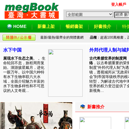
登入帳戶
HOME
新書上架
暢銷書架
好書推介
特
最新/最熱/最齊全的簡體書網
品種
：超過100萬種書
水下中国
外邦代理人制与城
展现水下生态之美
。 。生
古代希腊世界的制度网
命轮回不息，旅程周而复
络
，以古希腊重要的荣
始。洄游披星戴月，进化
制度“外邦代理人制”为透
一眼万年。以中国六种特
镜，透视城邦从“无政府
有水下生物串联六大水
会”到帝国等级秩序的根
域，全面介绍魅力丰富的
转型，为解读古代地中
水下生物多样性和不可思
世界的权力变迁提供了
议的人文奇观...
新视角...
新書推介