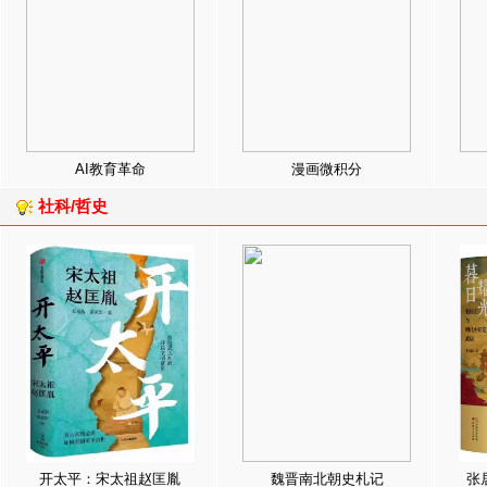
AI教育革命
漫画微积分
社科/哲史
开太平：宋太祖赵匡胤
魏晋南北朝史札记
张