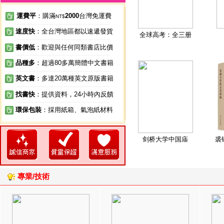
運費平
：購滿
2000
台灣免運費
NT$
速度快
：全台灣地區都以速遞發貨
全球高考：全三册
書價低
：歡迎與任何同類書店比價
品種多
：超過80多萬簡體中文書籍
英文書
：多達20萬種英文原版書籍
找書快
：提供資料，24小時內反饋
環保包裝
：採用紙箱、氣泡紙材料
剑桥大学中国庙
裘
專業/技術