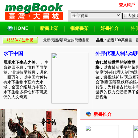
登入帳戶
HOME
新書上架
暢銷書架
好書推介
特
最新/最熱/最齊全的簡體書網
品種
：超過100萬種書
水下中国
外邦代理人制与城
展现水下生态之美
。 。生
古代希腊世界的制度网
命轮回不息，旅程周而复
络
，以古希腊重要的荣
始。洄游披星戴月，进化
制度“外邦代理人制”为透
一眼万年。以中国六种特
镜，透视城邦从“无政府
有水下生物串联六大水
会”到帝国等级秩序的根
域，全面介绍魅力丰富的
转型，为解读古代地中
水下生物多样性和不可思
世界的权力变迁提供了
议的人文奇观...
新视角...
新書推介