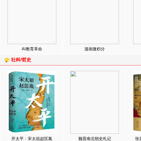
AI教育革命
漫画微积分
社科/哲史
开太平：宋太祖赵匡胤
魏晋南北朝史札记
张