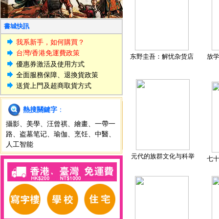
書城快訊
我系新手，如何購買？
台灣/香港免運費政策
东野圭吾：解忧杂货店
放
優惠券激活及使用方式
全面服務保障、退換貨政策
送貨上門及超商取貨方式
熱搜關鍵字
：
攝影
、
美學
、
汪曾祺
、
繪畫
、
一帶一
路
、
盗墓笔记
、
瑜伽
、
烹饪
、
中醫
、
人工智能
元代的族群文化与科举
七