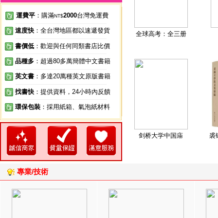
運費平
：購滿
2000
台灣免運費
NT$
速度快
：全台灣地區都以速遞發貨
全球高考：全三册
書價低
：歡迎與任何同類書店比價
品種多
：超過80多萬簡體中文書籍
英文書
：多達20萬種英文原版書籍
找書快
：提供資料，24小時內反饋
環保包裝
：採用紙箱、氣泡紙材料
剑桥大学中国庙
裘
專業/技術