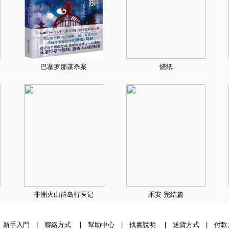
巴塞罗那谋杀案
烧纸
非洲火山群岛行医记
禾安·完结篇
|
新手入門
|
聯絡方式
|
幫助中心
|
找書說明
|
送貨方式
|
付款