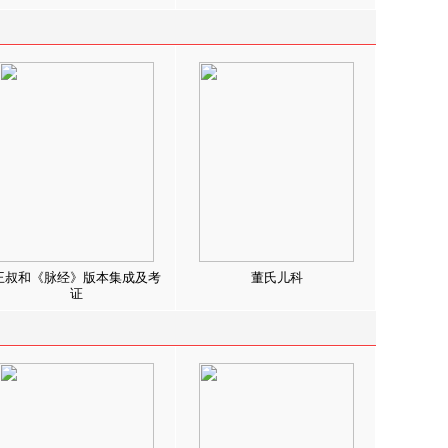
王叔和《脉经》版本集成及考
董氏儿科
证