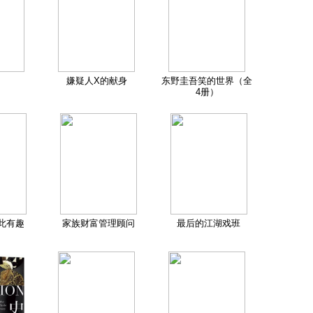
嫌疑人X的献身
东野圭吾笑的世界（全
4册）
此有趣
家族财富管理顾问
最后的江湖戏班