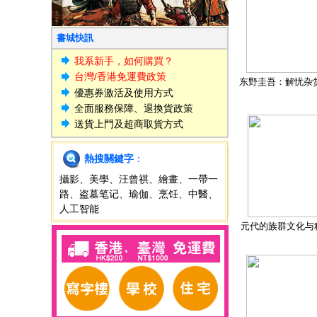
書城快訊
我系新手，如何購買？
台灣/香港免運費政策
东野圭吾：解忧杂
優惠券激活及使用方式
全面服務保障、退換貨政策
送貨上門及超商取貨方式
熱搜關鍵字
：
攝影
、
美學
、
汪曾祺
、
繪畫
、
一帶一
路
、
盗墓笔记
、
瑜伽
、
烹饪
、
中醫
、
人工智能
元代的族群文化与