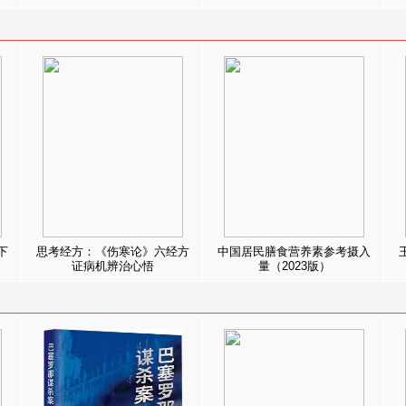
下
思考经方：《伤寒论》六经方
中国居民膳食营养素参考摄入
证病机辨治心悟
量（2023版）