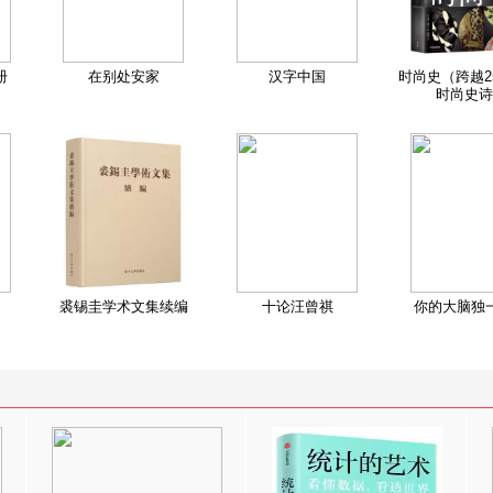
册
在别处安家
汉字中国
时尚史（跨越2
时尚史诗
裘锡圭学术文集续编
十论汪曾祺
你的大脑独