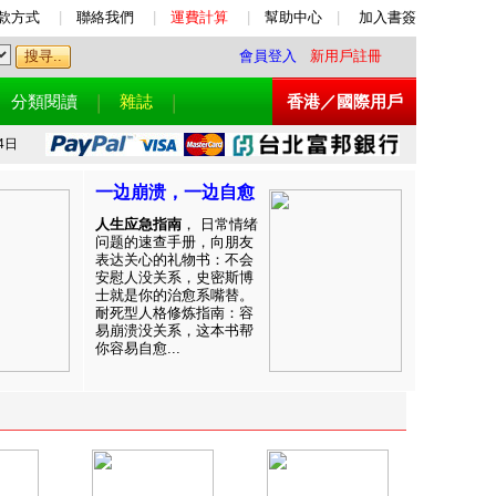
款方式
|
聯絡我們
|
運費計算
|
幫助中心
|
加入書簽
會員登入
新用戶註冊
分類閱讀
雜誌
香港／國際用戶
4日
一边崩溃，一边自愈
人生应急指南
， 日常情绪
问题的速查手册，向朋友
表达关心的礼物书：不会
安慰人没关系，史密斯博
士就是你的治愈系嘴替。
耐死型人格修炼指南：容
易崩溃没关系，这本书帮
你容易自愈...