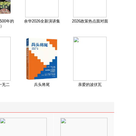
500年的
余华2026全新演讲集
2026政策热点面对面
）
一无二
兵头将尾
亲爱的波伏瓦