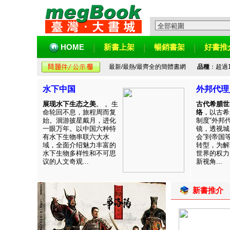
HOME
新書上架
暢銷書架
好書推
最新/最熱/最齊全的簡體書網
品種
：超過
水下中国
外邦代理
展现水下生态之美
。 。生
古代希腊世
命轮回不息，旅程周而复
络
，以古希
始。洄游披星戴月，进化
制度“外邦
一眼万年。以中国六种特
镜，透视城
有水下生物串联六大水
会”到帝国
域，全面介绍魅力丰富的
转型，为解
水下生物多样性和不可思
世界的权力
议的人文奇观...
新视角...
新書推介