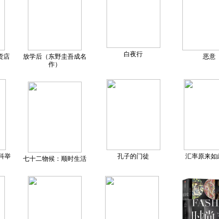
白夜行
货店
放学后（东野圭吾成名
恶意
作）
科举
孔子的门徒
汇率原来如
七十二物候：顺时生活