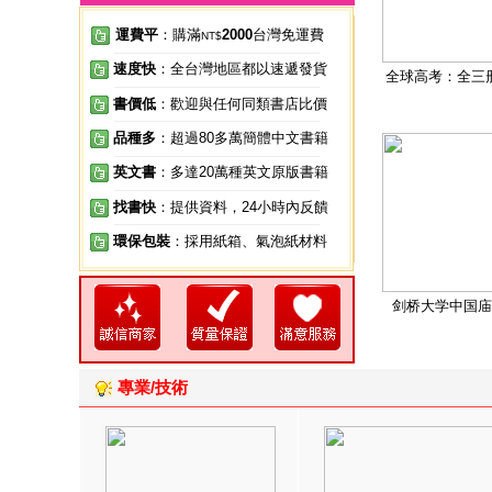
運費平
：購滿
2000
台灣免運費
NT$
速度快
：全台灣地區都以速遞發貨
全球高考：全三
書價低
：歡迎與任何同類書店比價
品種多
：超過80多萬簡體中文書籍
英文書
：多達20萬種英文原版書籍
找書快
：提供資料，24小時內反饋
環保包裝
：採用紙箱、氣泡紙材料
剑桥大学中国庙
專業/技術