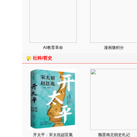
AI教育革命
漫画微积分
社科/哲史
开太平：宋太祖赵匡胤
魏晋南北朝史札记