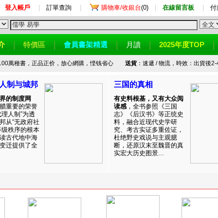
登入帳戶
|
訂單查詢
|
購物車/收銀台
(0)
|
在線留言板
|
付
介
特價區
會員書架精選
月讀
2025年度TOP
100萬種書，正品正价，放心網購，悭钱省心
送貨
：速遞 / 物流，時效：出貨後2-
人制与城邦
三国的真相
界的制度网
有史料根基，又有大众阅
腊重要的荣誉
读感
，全书参照《三国
代理人制”为透
志》《后汉书》等正统史
邦从“无政府社
料，融合近现代史学研
等级秩序的根本
究、考古实证多重佐证，
读古代地中海
杜绝野史戏说与主观臆
变迁提供了全
断，还原汉末至魏晋的真
实宏大历史图景...