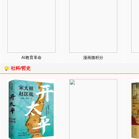
AI教育革命
漫画微积分
社科/哲史