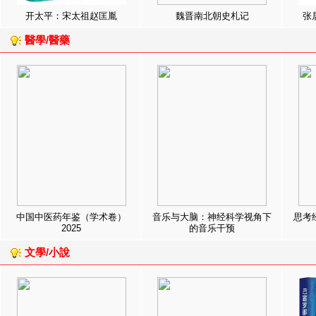
开太平：宋太祖赵匡胤
魏晋南北朝史札记
张
醫學/醫藥
中国中医药年鉴（学术卷）
音乐与大脑：神经科学视角下
思考
2025
的音乐干预
文學/小說