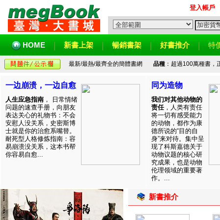
登入帳戶
HOME
新書上架
暢銷書架
好書推介
特
最新/最熱/最齊全的簡體書網
品種
：超過100萬種書
一边崩溃，一边自愈
同为造物
人生应急指南
， 日常情绪
我们对其他动物的
问题的速查手册，向朋友
责任
，人类有责任
表达关心的礼物书：不会
将一切有感受能力
安慰人没关系，史密斯博
的动物，都作为康
士就是你的治愈系嘴替。
德所说的“目的自
耐死型人格修炼指南：容
身”来对待。集中呈
易崩溃没关系，这本书帮
现了科斯嘉德关于
你容易自愈...
动物议题的核心研
究成果，也是动物
伦理领域的重要著
作。...
新書推介