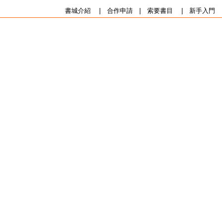
書城介紹
|
合作申請
|
索要書目
|
新手入門