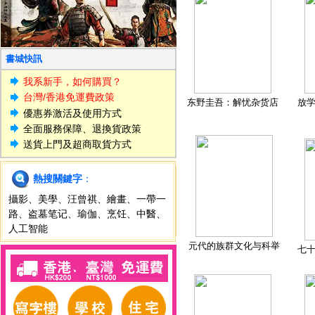
書城快訊
我系新手，如何購買？
台灣/香港免運費政策
东野圭吾：解忧杂货店
放
優惠券激活及使用方式
全面服務保障、退換貨政策
送貨上門及超商取貨方式
熱搜關鍵字
：
攝影
、
美學
、
汪曾祺
、
繪畫
、
一帶一
路
、
盗墓笔记
、
瑜伽
、
烹饪
、
中醫
、
人工智能
元代的族群文化与科举
七