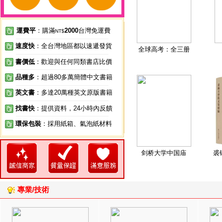
運費平
：購滿
2000
台灣免運費
NT$
速度快
：全台灣地區都以速遞發貨
全球高考：全三册
書價低
：歡迎與任何同類書店比價
品種多
：超過80多萬簡體中文書籍
英文書
：多達20萬種英文原版書籍
找書快
：提供資料，24小時內反饋
環保包裝
：採用紙箱、氣泡紙材料
剑桥大学中国庙
裘
專業/技術