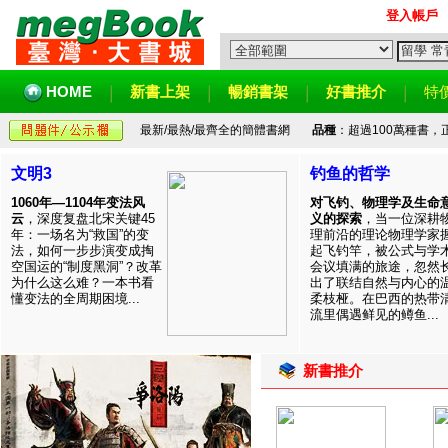
登入帳戶
HOME
新書上架
暢銷書架
好書推介
特
最新/最熱/最齊全的簡體書網
品種
：超過100萬種書
文明3
钓鱼的哲学
1060年—1104年变法风
对飞钓、物理学及生命
云
，深度复盘北宋关键45
义的探索
，当一位深耕
年：一场名为“救国”的变
理前沿的理论物理学家
法，如何一步步演变成掏
起飞钓竿，被公式与学
空国运的“制度黑洞”？改革
会议填满的旅途，忽然
为什么这么难？一本书看
出了联结自然与内心的
懂变法的全周期困境...
柔枝桠。在巴西的热带
流里偶遇鲜见的鳟鱼...
新書推介