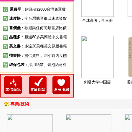
運費平
：購滿
2000
台灣免運費
NT$
速度快
：全台灣地區都以速遞發貨
全球高考：全三册
書價低
：歡迎與任何同類書店比價
品種多
：超過80多萬簡體中文書籍
英文書
：多達20萬種英文原版書籍
找書快
：提供資料，24小時內反饋
環保包裝
：採用紙箱、氣泡紙材料
剑桥大学中国庙
裘
專業/技術