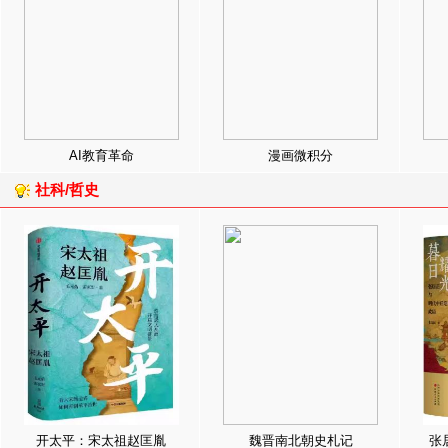
AI教育革命
漫画微积分
社科/哲史
开太平：宋太祖赵匡胤
魏晋南北朝史札记
张