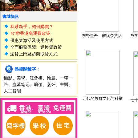
書城快訊
我系新手，如何購買？
台灣/香港免運費政策
东野圭吾：解忧杂货店
放
優惠券激活及使用方式
全面服務保障、退換貨政策
送貨上門及超商取貨方式
熱搜關鍵字
：
攝影
、
美學
、
汪曾祺
、
繪畫
、
一帶一
路
、
盗墓笔记
、
瑜伽
、
烹饪
、
中醫
、
人工智能
元代的族群文化与科举
七