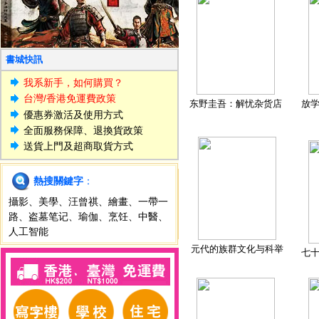
書城快訊
我系新手，如何購買？
台灣/香港免運費政策
东野圭吾：解忧杂货店
放
優惠券激活及使用方式
全面服務保障、退換貨政策
送貨上門及超商取貨方式
熱搜關鍵字
：
攝影
、
美學
、
汪曾祺
、
繪畫
、
一帶一
路
、
盗墓笔记
、
瑜伽
、
烹饪
、
中醫
、
人工智能
元代的族群文化与科举
七