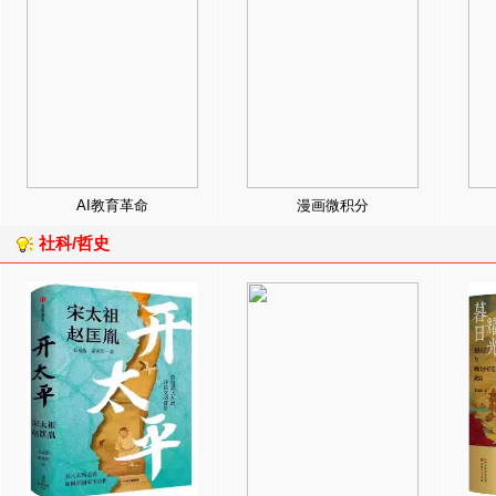
AI教育革命
漫画微积分
社科/哲史