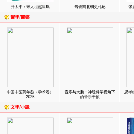
开太平：宋太祖赵匡胤
魏晋南北朝史札记
张
醫學/醫藥
中国中医药年鉴（学术卷）
音乐与大脑：神经科学视角下
思考
2025
的音乐干预
文學/小說