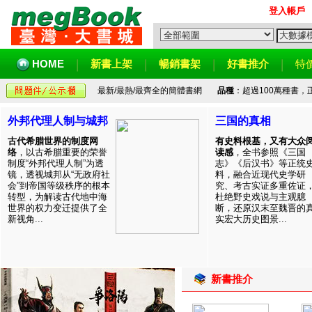
登入帳戶
HOME
新書上架
暢銷書架
好書推介
特
最新/最熱/最齊全的簡體書網
品種
：超過100萬種書
外邦代理人制与城邦
三国的真相
古代希腊世界的制度网
有史料根基，又有大众
络
，以古希腊重要的荣誉
读感
，全书参照《三国
制度“外邦代理人制”为透
志》《后汉书》等正统
镜，透视城邦从“无政府社
料，融合近现代史学研
会”到帝国等级秩序的根本
究、考古实证多重佐证
转型，为解读古代地中海
杜绝野史戏说与主观臆
世界的权力变迁提供了全
断，还原汉末至魏晋的
新视角...
实宏大历史图景...
新書推介