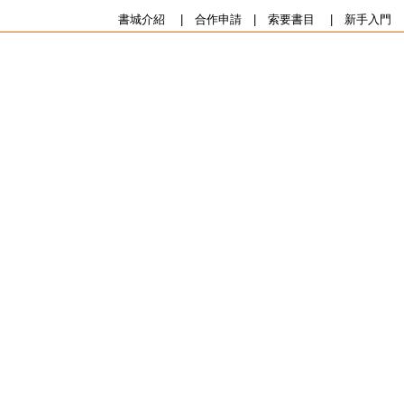
書城介紹
|
合作申請
|
索要書目
|
新手入門