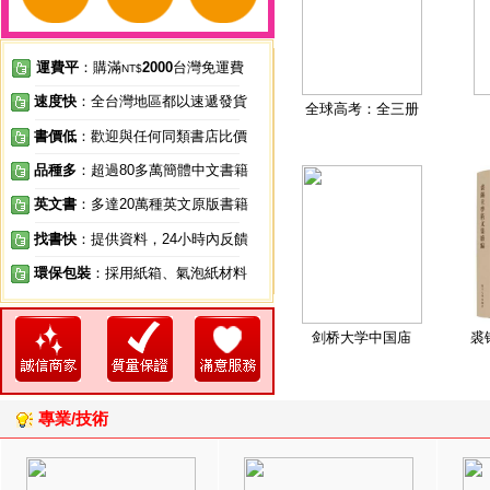
運費平
：購滿
2000
台灣免運費
NT$
速度快
：全台灣地區都以速遞發貨
全球高考：全三册
書價低
：歡迎與任何同類書店比價
品種多
：超過80多萬簡體中文書籍
英文書
：多達20萬種英文原版書籍
找書快
：提供資料，24小時內反饋
環保包裝
：採用紙箱、氣泡紙材料
剑桥大学中国庙
裘
專業/技術