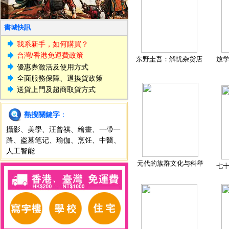
書城快訊
我系新手，如何購買？
台灣/香港免運費政策
东野圭吾：解忧杂货店
放
優惠券激活及使用方式
全面服務保障、退換貨政策
送貨上門及超商取貨方式
熱搜關鍵字
：
攝影
、
美學
、
汪曾祺
、
繪畫
、
一帶一
路
、
盗墓笔记
、
瑜伽
、
烹饪
、
中醫
、
人工智能
元代的族群文化与科举
七