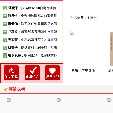
運費平
：購滿
2000
台灣免運費
NT$
速度快
：全台灣地區都以速遞發貨
全球高考：全三册
書價低
：歡迎與任何同類書店比價
品種多
：超過80多萬簡體中文書籍
英文書
：多達20萬種英文原版書籍
找書快
：提供資料，24小時內反饋
環保包裝
：採用紙箱、氣泡紙材料
剑桥大学中国庙
裘
專業/技術