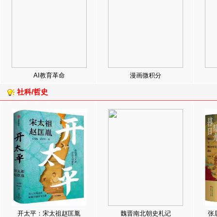
AI教育革命
漫画微积分
社科/哲史
开太平：宋太祖赵匡胤
魏晋南北朝史札记
张