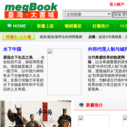
登入帳戶
HOME
新書上架
暢銷書架
好書推介
特
最新/最熱/最齊全的簡體書網
品種
：超過100萬種書
水下中国
外邦代理人制与城
展现水下生态之美
。 。生
古代希腊世界的制度网
命轮回不息，旅程周而复
络
，以古希腊重要的荣
始。洄游披星戴月，进化
制度“外邦代理人制”为透
一眼万年。以中国六种特
镜，透视城邦从“无政府
有水下生物串联六大水
会”到帝国等级秩序的根
域，全面介绍魅力丰富的
转型，为解读古代地中
水下生物多样性和不可思
世界的权力变迁提供了
议的人文奇观...
新视角...
新書推介