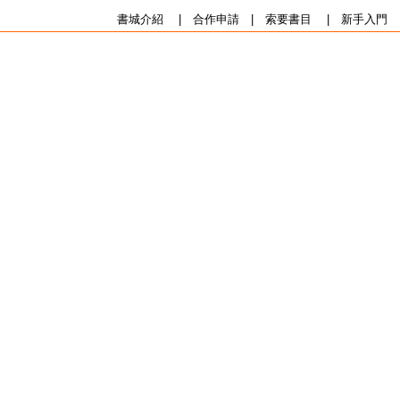
書城介紹
|
合作申請
|
索要書目
|
新手入門