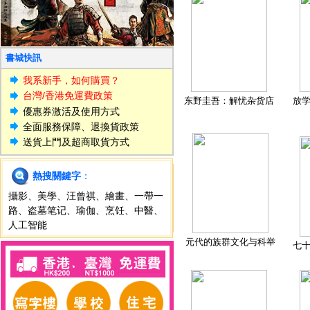
書城快訊
我系新手，如何購買？
台灣/香港免運費政策
东野圭吾：解忧杂货店
放
優惠券激活及使用方式
全面服務保障、退換貨政策
送貨上門及超商取貨方式
熱搜關鍵字
：
攝影
、
美學
、
汪曾祺
、
繪畫
、
一帶一
路
、
盗墓笔记
、
瑜伽
、
烹饪
、
中醫
、
人工智能
元代的族群文化与科举
七