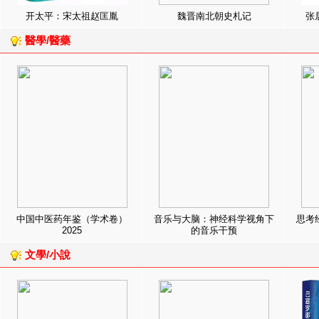
开太平：宋太祖赵匡胤
魏晋南北朝史札记
张
醫學/醫藥
中国中医药年鉴（学术卷）
音乐与大脑：神经科学视角下
思考
2025
的音乐干预
文學/小說