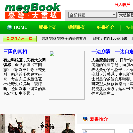
登入帳戶
HOME
新書上架
暢銷書架
好書推介
特
最新/最熱/最齊全的簡體書網
品種
：超過100萬種書
三国的真相
一边崩溃，一边自
有史料根基，又有大众阅
人生应急指南
， 日常情
读感
，全书参照《三国
问题的速查手册，向朋
志》《后汉书》等正统史
表达关心的礼物书：不
料，融合近现代史学研
安慰人没关系，史密斯
究、考古实证多重佐证，
士就是你的治愈系嘴替
杜绝野史戏说与主观臆
耐死型人格修炼指南：
断，还原汉末至魏晋的真
易崩溃没关系，这本书
实宏大历史图景...
你容易自愈...
新書推介