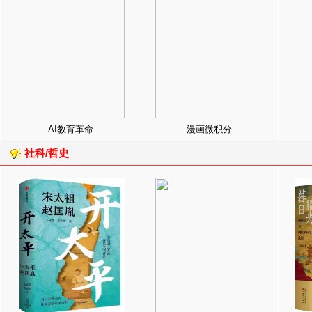
AI教育革命
漫画微积分
社科/哲史