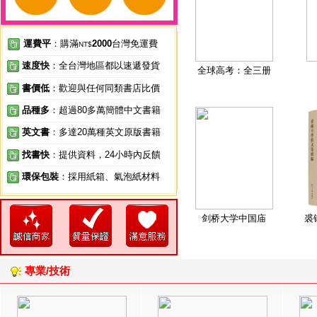
運費平
：購滿
2000
台灣免運費
NT$
速度快
：全台灣地區都以速遞發貨
全球高考：全三册
書價低
：歡迎與任何同類書店比價
品種多
：超過80多萬簡體中文書籍
英文書
：多達20萬種英文原版書籍
找書快
：提供資料，24小時內反饋
環保包裝
：採用紙箱、氣泡紙材料
剑桥大学中国庙
裘
專業/技術