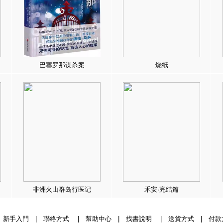
巴塞罗那谋杀案
烧纸
非洲火山群岛行医记
禾安·完结篇
|
新手入門
|
聯絡方式
|
幫助中心
|
找書說明
|
送貨方式
|
付款