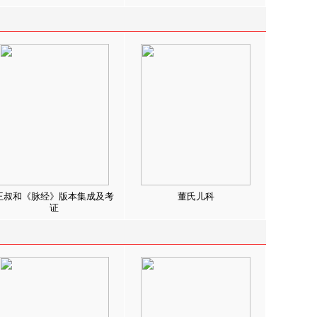
王叔和《脉经》版本集成及考
董氏儿科
证