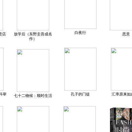
白夜行
货店
放学后（东野圭吾成名
恶意
作）
科举
孔子的门徒
汇率原来如
七十二物候：顺时生活