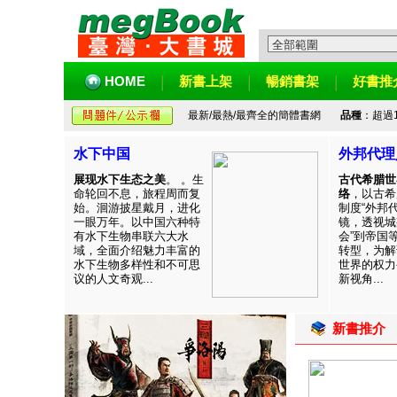
HOME
新書上架
暢銷書架
好書推
最新/最熱/最齊全的簡體書網
品種
：超過
水下中国
外邦代理
展现水下生态之美
。 。生
古代希腊世
命轮回不息，旅程周而复
络
，以古希
始。洄游披星戴月，进化
制度“外邦
一眼万年。以中国六种特
镜，透视城
有水下生物串联六大水
会”到帝国
域，全面介绍魅力丰富的
转型，为解
水下生物多样性和不可思
世界的权力
议的人文奇观...
新视角...
新書推介