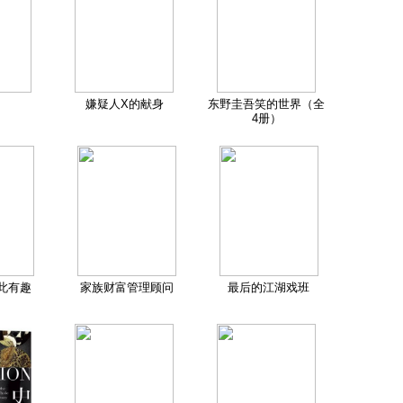
嫌疑人X的献身
东野圭吾笑的世界（全
4册）
此有趣
家族财富管理顾问
最后的江湖戏班