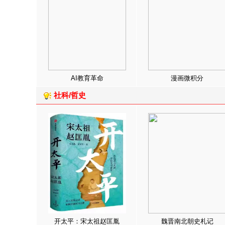
AI教育革命
漫画微积分
社科/哲史
开太平：宋太祖赵匡胤
魏晋南北朝史札记