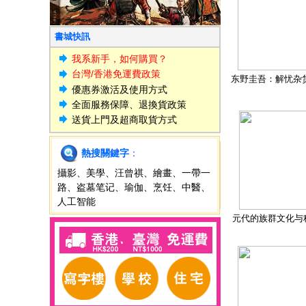
書城快訊
我系新手，如何購買？
台灣/香港免運費政策
东野圭吾：解忧杂
優惠券激活及使用方式
全面服務保障、退換貨政策
送貨上門及超商取貨方式
熱搜關鍵字
：
攝影
、
美學
、
汪曾祺
、
繪畫
、
一帶一
路
、
盗墓笔记
、
瑜伽
、
烹饪
、
中醫
、
人工智能
元代的族群文化与