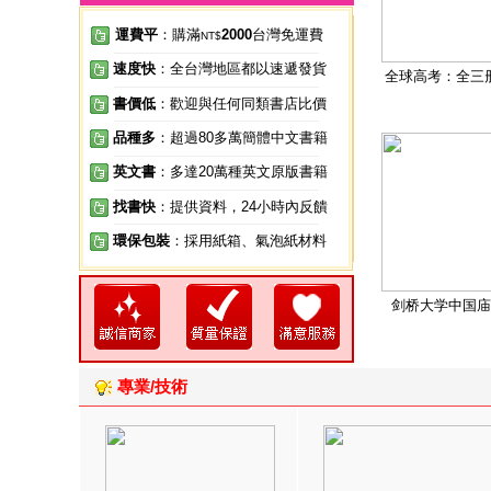
運費平
：購滿
2000
台灣免運費
NT$
速度快
：全台灣地區都以速遞發貨
全球高考：全三
書價低
：歡迎與任何同類書店比價
品種多
：超過80多萬簡體中文書籍
英文書
：多達20萬種英文原版書籍
找書快
：提供資料，24小時內反饋
環保包裝
：採用紙箱、氣泡紙材料
剑桥大学中国庙
專業/技術