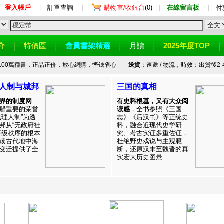
登入帳戶
|
訂單查詢
|
購物車/收銀台
(0)
|
在線留言板
|
付
介
特價區
會員書架精選
月讀
2025年度TOP
100萬種書，正品正价，放心網購，悭钱省心
送貨
：速遞 / 物流，時效：出貨後2-
人制与城邦
三国的真相
界的制度网
有史料根基，又有大众阅
腊重要的荣誉
读感
，全书参照《三国
代理人制”为透
志》《后汉书》等正统史
邦从“无政府社
料，融合近现代史学研
等级秩序的根本
究、考古实证多重佐证，
读古代地中海
杜绝野史戏说与主观臆
变迁提供了全
断，还原汉末至魏晋的真
实宏大历史图景...