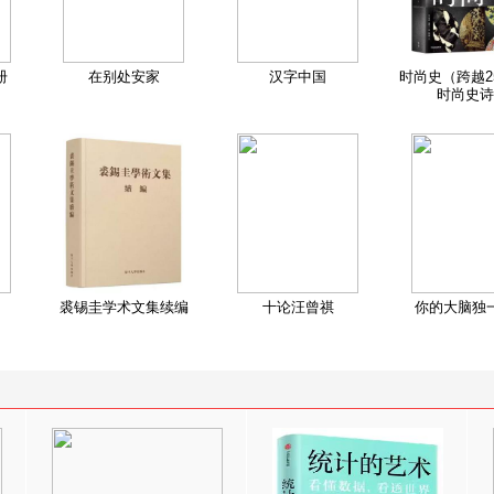
册
在别处安家
汉字中国
时尚史（跨越2
时尚史诗
裘锡圭学术文集续编
十论汪曾祺
你的大脑独