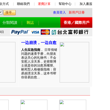
款方式
|
聯絡我們
|
運費計算
|
幫助中心
|
加入書簽
會員登入
新用戶註冊
分類閱讀
雜誌
香港／國際用戶
4日
一边崩溃，一边自愈
人生应急指南
， 日常情绪
问题的速查手册，向朋友
表达关心的礼物书：不会
安慰人没关系，史密斯博
士就是你的治愈系嘴替。
耐死型人格修炼指南：容
易崩溃没关系，这本书帮
你容易自愈...