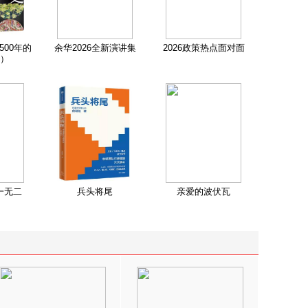
500年的
余华2026全新演讲集
2026政策热点面对面
）
一无二
兵头将尾
亲爱的波伏瓦