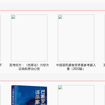
下
思考经方：《伤寒论》六经方
中国居民膳食营养素参考摄入
证病机辨治心悟
量（2023版）