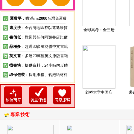
運費平
：購滿
2000
台灣免運費
NT$
速度快
：全台灣地區都以速遞發貨
全球高考：全三册
書價低
：歡迎與任何同類書店比價
品種多
：超過80多萬簡體中文書籍
英文書
：多達20萬種英文原版書籍
找書快
：提供資料，24小時內反饋
環保包裝
：採用紙箱、氣泡紙材料
剑桥大学中国庙
裘
專業/技術