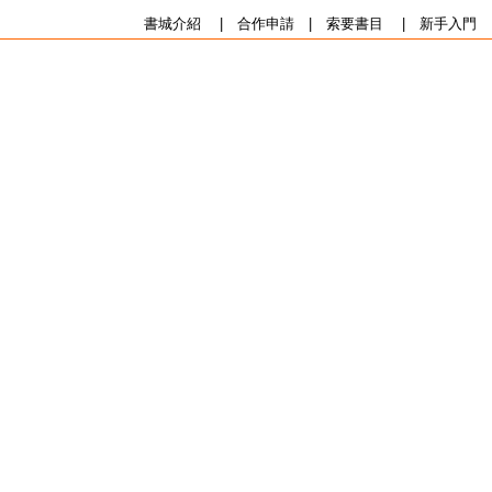
書城介紹
|
合作申請
|
索要書目
|
新手入門