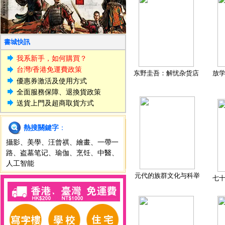
書城快訊
我系新手，如何購買？
台灣/香港免運費政策
东野圭吾：解忧杂货店
放
優惠券激活及使用方式
全面服務保障、退換貨政策
送貨上門及超商取貨方式
熱搜關鍵字
：
攝影
、
美學
、
汪曾祺
、
繪畫
、
一帶一
路
、
盗墓笔记
、
瑜伽
、
烹饪
、
中醫
、
人工智能
元代的族群文化与科举
七