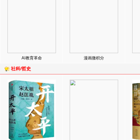
AI教育革命
漫画微积分
社科/哲史