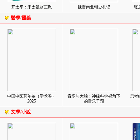
开太平：宋太祖赵匡胤
魏晋南北朝史札记
张
醫學/醫藥
中国中医药年鉴（学术卷）
音乐与大脑：神经科学视角下
思考
2025
的音乐干预
文學/小說