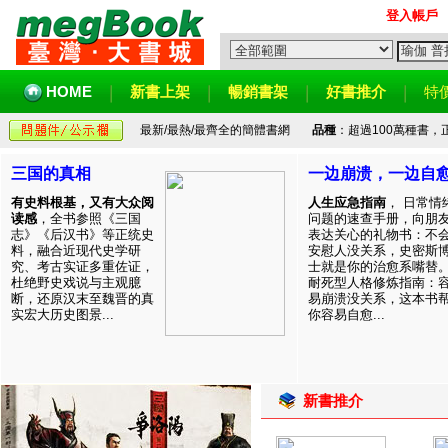
登入帳戶
HOME
新書上架
暢銷書架
好書推介
特
最新/最熱/最齊全的簡體書網
品種
：超過100萬種書
三国的真相
一边崩溃，一边自
有史料根基，又有大众阅
人生应急指南
， 日常情
读感
，全书参照《三国
问题的速查手册，向朋
志》《后汉书》等正统史
表达关心的礼物书：不
料，融合近现代史学研
安慰人没关系，史密斯
究、考古实证多重佐证，
士就是你的治愈系嘴替
杜绝野史戏说与主观臆
耐死型人格修炼指南：
断，还原汉末至魏晋的真
易崩溃没关系，这本书
实宏大历史图景...
你容易自愈...
新書推介