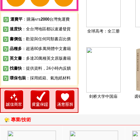
運費平
：購滿
2000
台灣免運費
NT$
速度快
：全台灣地區都以速遞發貨
全球高考：全三册
書價低
：歡迎與任何同類書店比價
品種多
：超過80多萬簡體中文書籍
英文書
：多達20萬種英文原版書籍
找書快
：提供資料，24小時內反饋
環保包裝
：採用紙箱、氣泡紙材料
剑桥大学中国庙
裘
專業/技術