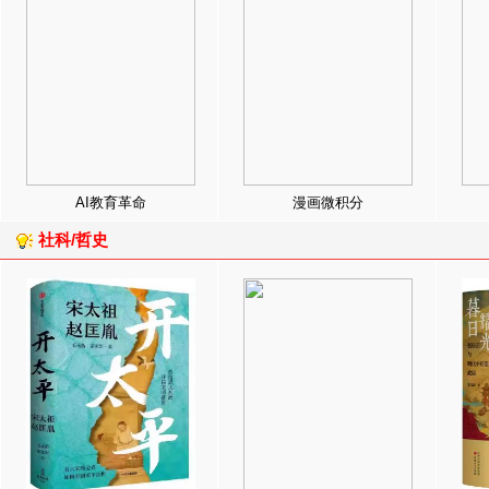
AI教育革命
漫画微积分
社科/哲史