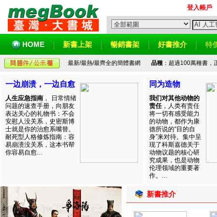
登入帳戶
HOME
新書上架
暢銷書架
好書推介
特
最新/最熱/最齊全的簡體書網
品種
：超過100萬種書
一边崩溃，一边自愈
同为造物
人生应急指南
， 日常情绪
我们对其他动物的
问题的速查手册，向朋友
责任
，人类有责任
表达关心的礼物书：不会
将一切有感受能力
安慰人没关系，史密斯博
的动物，都作为康
士就是你的治愈系嘴替。
德所说的“目的自
耐死型人格修炼指南：容
身”来对待。集中呈
易崩溃没关系，这本书帮
现了科斯嘉德关于
你容易自愈...
动物议题的核心研
究成果，也是动物
伦理领域的重要著
作。...
新書推介