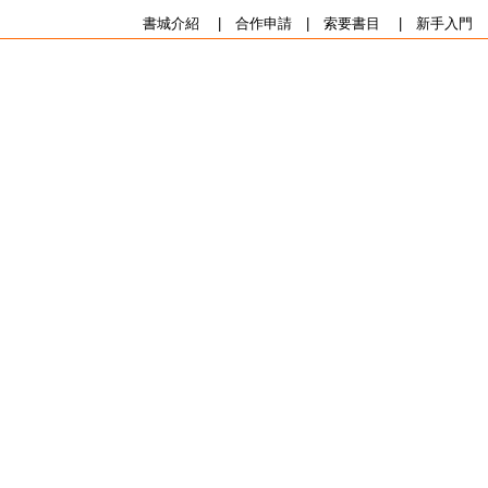
書城介紹
|
合作申請
|
索要書目
|
新手入門