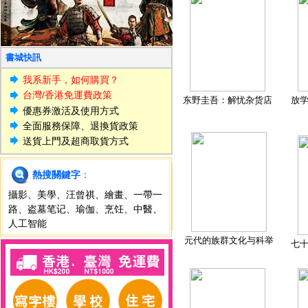
書城快訊
我系新手，如何購買？
台灣/香港免運費政策
东野圭吾：解忧杂货店
放
優惠券激活及使用方式
全面服務保障、退換貨政策
送貨上門及超商取貨方式
熱搜關鍵字
：
攝影
、
美學
、
汪曾祺
、
繪畫
、
一帶一
路
、
盗墓笔记
、
瑜伽
、
烹饪
、
中醫
、
人工智能
元代的族群文化与科举
七