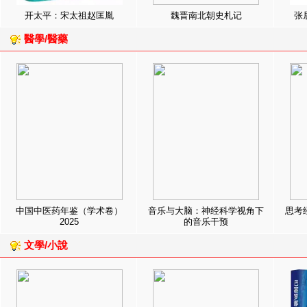
开太平：宋太祖赵匡胤
魏晋南北朝史札记
张
醫學/醫藥
中国中医药年鉴（学术卷）
音乐与大脑：神经科学视角下
思考
2025
的音乐干预
文學/小說