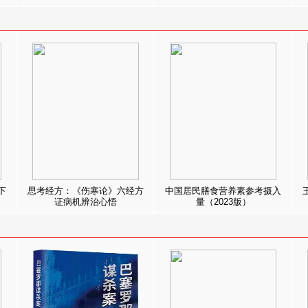
下
思考经方：《伤寒论》六经方
中国居民膳食营养素参考摄入
证病机辨治心悟
量（2023版）