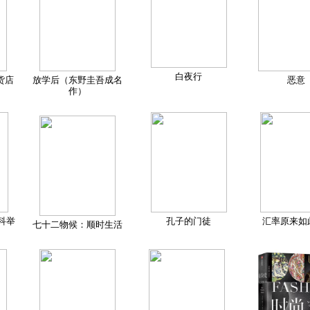
白夜行
货店
放学后（东野圭吾成名
恶意
作）
科举
孔子的门徒
汇率原来如
七十二物候：顺时生活