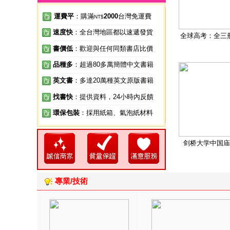
運費平
：購滿
2000
台灣免運費
NT$
速度快
：全台灣地區都以速遞發貨
全球高考：全三
書價低
：歡迎與任何同類書店比價
品種多
：超過80多萬簡體中文書籍
英文書
：多達20萬種英文原版書籍
找書快
：提供資料，24小時內反饋
環保包裝
：採用紙箱、氣泡紙材料
剑桥大学中国庙
專業/技術