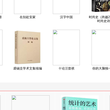
册
在别处安家
汉字中国
时尚史（跨越2
时尚史诗
裘锡圭学术文集续编
十论汪曾祺
你的大脑独