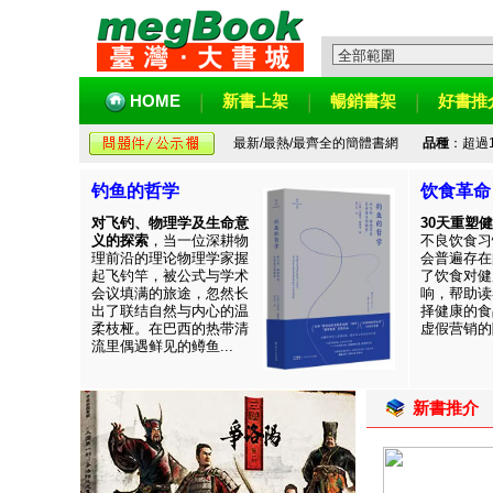
HOME
新書上架
暢銷書架
好書推
最新/最熱/最齊全的簡體書網
品種
：超過
钓鱼的哲学
饮食革命
对飞钓、物理学及生命意
30天重塑
义的探索
，当一位深耕物
不良饮食习
理前沿的理论物理学家握
会普遍存在
起飞钓竿，被公式与学术
了饮食对健
会议填满的旅途，忽然长
响，帮助读
出了联结自然与内心的温
择健康的食
柔枝桠。在巴西的热带清
虚假营销的陷
流里偶遇鲜见的鳟鱼...
新書推介