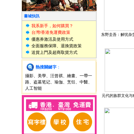
書城快訊
我系新手，如何購買？
台灣/香港免運費政策
东野圭吾：解忧杂
優惠券激活及使用方式
全面服務保障、退換貨政策
送貨上門及超商取貨方式
熱搜關鍵字
：
攝影
、
美學
、
汪曾祺
、
繪畫
、
一帶一
路
、
盗墓笔记
、
瑜伽
、
烹饪
、
中醫
、
人工智能
元代的族群文化与