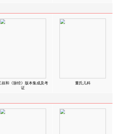
王叔和《脉经》版本集成及考
董氏儿科
证