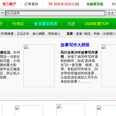
登入帳戶
|
訂單查詢
|
購物車/收銀台
(0)
|
在線留言板
|
付
介
特價區
會員書架精選
月讀
2025年度TOP
100萬種書，正品正价，放心網購，悭钱省心
送貨
：速遞 / 物流，時效：出貨後2-
故事写作大师班
健康生活
。针对
风行全美30年故事写作课
惯这一当前社
程
，浓缩了他30年写作课
的问题，介绍
程的精华，知名“剧本医
康的重大影
生”以一套完整、精准、实
者学会正确选
用、有机的写作技法，22
品，防止陷入
步带你穿越创作的迷雾，
阱...
让创意进化成别人写不出
来的好故事！……...