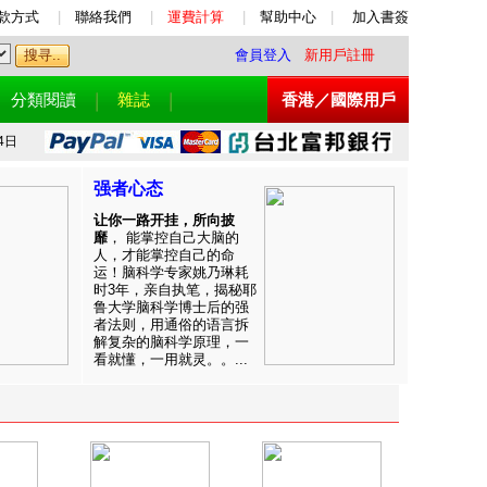
款方式
|
聯絡我們
|
運費計算
|
幫助中心
|
加入書簽
會員登入
新用戶註冊
分類閱讀
雜誌
香港／國際用戶
4日
强者心态
让你一路开挂，所向披
靡
， 能掌控自己大脑的
人，才能掌控自己的命
运！脑科学专家姚乃琳耗
时3年，亲自执笔，揭秘耶
鲁大学脑科学博士后的强
者法则，用通俗的语言拆
解复杂的脑科学原理，一
看就懂，一用就灵。。...