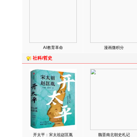
AI教育革命
漫画微积分
社科/哲史
开太平：宋太祖赵匡胤
魏晋南北朝史札记