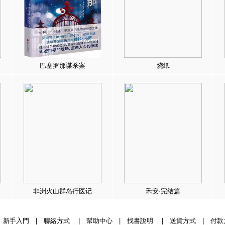
巴塞罗那谋杀案
烧纸
非洲火山群岛行医记
禾安·完结篇
|
新手入門
|
聯絡方式
|
幫助中心
|
找書說明
|
送貨方式
|
付款