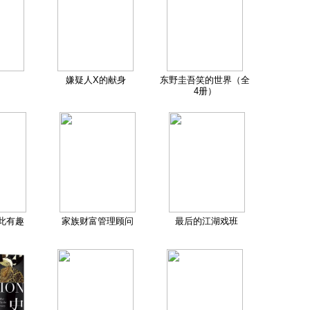
嫌疑人X的献身
东野圭吾笑的世界（全
4册）
此有趣
家族财富管理顾问
最后的江湖戏班