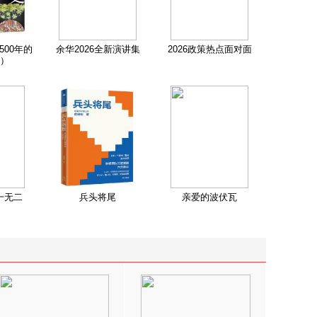
500年的
余华2026全新演讲集
2026政策热点面对面
）
一无二
兵头将尾
亲爱的波伏瓦