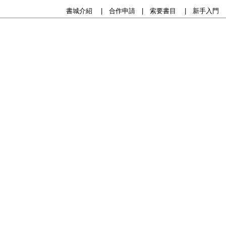
書城介紹
|
合作申請
|
索要書目
|
新手入門