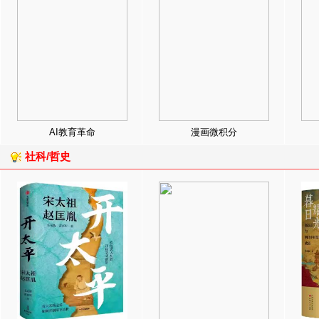
AI教育革命
漫画微积分
社科/哲史