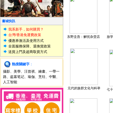
書城快訊
我系新手，如何購買？
台灣/香港免運費政策
东野圭吾：解忧杂货店
放
優惠券激活及使用方式
全面服務保障、退換貨政策
送貨上門及超商取貨方式
熱搜關鍵字
：
攝影
、
美學
、
汪曾祺
、
繪畫
、
一帶一
路
、
盗墓笔记
、
瑜伽
、
烹饪
、
中醫
、
人工智能
元代的族群文化与科举
七