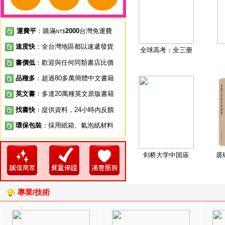
運費平
：購滿
2000
台灣免運費
NT$
速度快
：全台灣地區都以速遞發貨
全球高考：全三册
書價低
：歡迎與任何同類書店比價
品種多
：超過80多萬簡體中文書籍
英文書
：多達20萬種英文原版書籍
找書快
：提供資料，24小時內反饋
環保包裝
：採用紙箱、氣泡紙材料
剑桥大学中国庙
裘
專業/技術