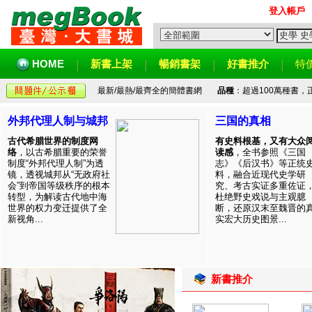
登入帳戶
HOME
新書上架
暢銷書架
好書推介
特
最新/最熱/最齊全的簡體書網
品種
：超過100萬種書
外邦代理人制与城邦
三国的真相
古代希腊世界的制度网
有史料根基，又有大众
络
，以古希腊重要的荣誉
读感
，全书参照《三国
制度“外邦代理人制”为透
志》《后汉书》等正统
镜，透视城邦从“无政府社
料，融合近现代史学研
会”到帝国等级秩序的根本
究、考古实证多重佐证
转型，为解读古代地中海
杜绝野史戏说与主观臆
世界的权力变迁提供了全
断，还原汉末至魏晋的
新视角...
实宏大历史图景...
新書推介