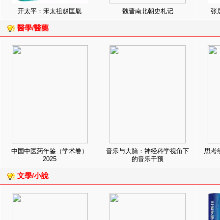
开太平：宋太祖赵匡胤
魏晋南北朝史札记
张
醫學/醫藥
中国中医药年鉴（学术卷）
音乐与大脑：神经科学视角下
思考
2025
的音乐干预
文學/小說