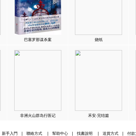
巴塞罗那谋杀案
烧纸
非洲火山群岛行医记
禾安·完结篇
|
新手入門
|
聯絡方式
|
幫助中心
|
找書說明
|
送貨方式
|
付款