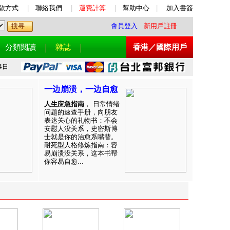
款方式
|
聯絡我們
|
運費計算
|
幫助中心
|
加入書簽
會員登入
新用戶註冊
分類閱讀
雜誌
香港／國際用戶
4日
一边崩溃，一边自愈
人生应急指南
， 日常情绪
问题的速查手册，向朋友
表达关心的礼物书：不会
安慰人没关系，史密斯博
士就是你的治愈系嘴替。
耐死型人格修炼指南：容
易崩溃没关系，这本书帮
你容易自愈...