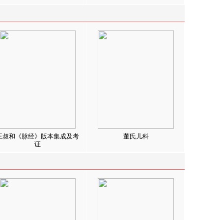
王叔和《脉经》版本集成及考
董氏儿科
证