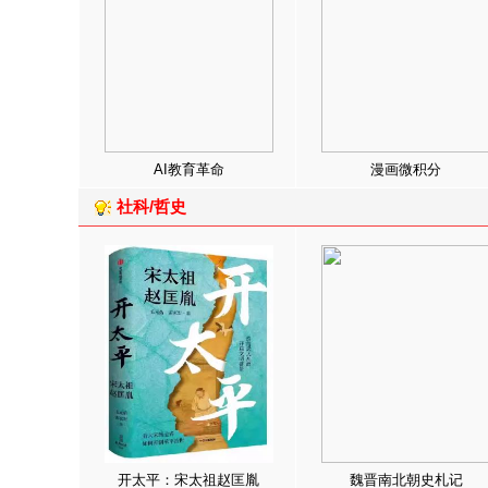
AI教育革命
漫画微积分
社科/哲史
开太平：宋太祖赵匡胤
魏晋南北朝史札记