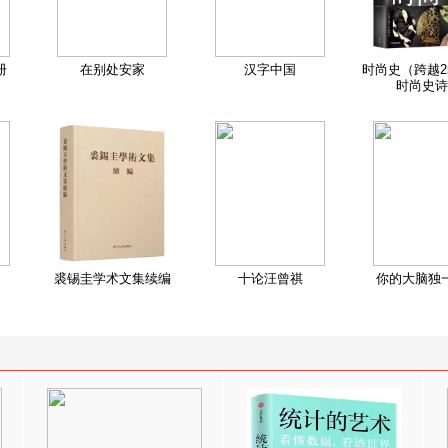
册
在别处安家
汉字中国
时尚史（跨越2
时尚史诗
裘锡圭学术文集续编
十论汪曾祺
你的大脑独