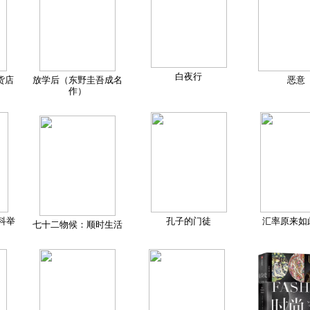
白夜行
货店
放学后（东野圭吾成名
恶意
作）
科举
孔子的门徒
汇率原来如
七十二物候：顺时生活