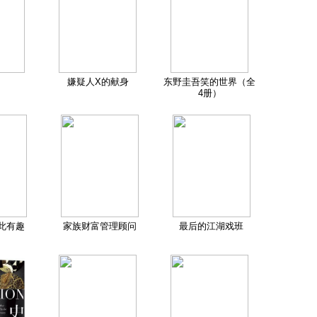
嫌疑人X的献身
东野圭吾笑的世界（全
4册）
此有趣
家族财富管理顾问
最后的江湖戏班