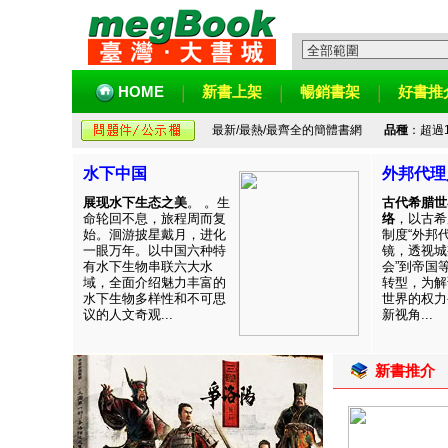
HOME
新書上架
暢銷書架
好書推
最新/最熱/最齊全的簡體書網
品種
：超過
水下中国
外邦代理
展现水下生态之美
。 。生
古代希腊世
命轮回不息，旅程周而复
络
，以古希
始。洄游披星戴月，进化
制度“外邦
一眼万年。以中国六种特
镜，透视城
有水下生物串联六大水
会”到帝国
域，全面介绍魅力丰富的
转型，为解
水下生物多样性和不可思
世界的权力
议的人文奇观...
新视角...
新書推介