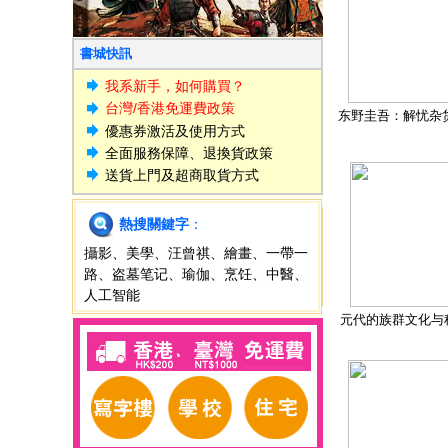
書城快訊
我系新手，如何購買？
台灣/香港免運費政策
东野圭吾：解忧杂
優惠券激活及使用方式
全面服務保障、退換貨政策
送貨上門及超商取貨方式
熱搜關鍵字
：
攝影
、
美學
、
汪曾祺
、
繪畫
、
一帶一
路
、
盗墓笔记
、
瑜伽
、
烹饪
、
中醫
、
人工智能
元代的族群文化与