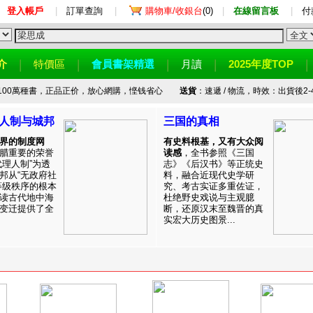
登入帳戶
|
訂單查詢
|
購物車/收銀台
(0)
|
在線留言板
|
付
介
特價區
會員書架精選
月讀
2025年度TOP
100萬種書，正品正价，放心網購，悭钱省心
送貨
：速遞 / 物流，時效：出貨後2-
人制与城邦
三国的真相
界的制度网
有史料根基，又有大众阅
腊重要的荣誉
读感
，全书参照《三国
代理人制”为透
志》《后汉书》等正统史
邦从“无政府社
料，融合近现代史学研
等级秩序的根本
究、考古实证多重佐证，
读古代地中海
杜绝野史戏说与主观臆
变迁提供了全
断，还原汉末至魏晋的真
实宏大历史图景...