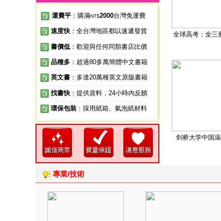
運費平
：購滿
2000
台灣免運費
NT$
速度快
：全台灣地區都以速遞發貨
全球高考：全三
書價低
：歡迎與任何同類書店比價
品種多
：超過80多萬簡體中文書籍
英文書
：多達20萬種英文原版書籍
找書快
：提供資料，24小時內反饋
環保包裝
：採用紙箱、氣泡紙材料
剑桥大学中国庙
專業/技術