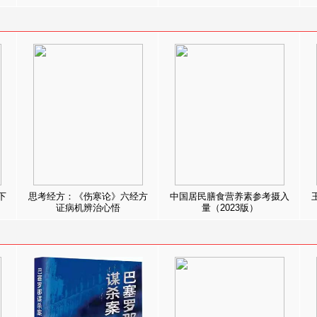
下
思考经方：《伤寒论》六经方
中国居民膳食营养素参考摄入
证病机辨治心悟
量（2023版）