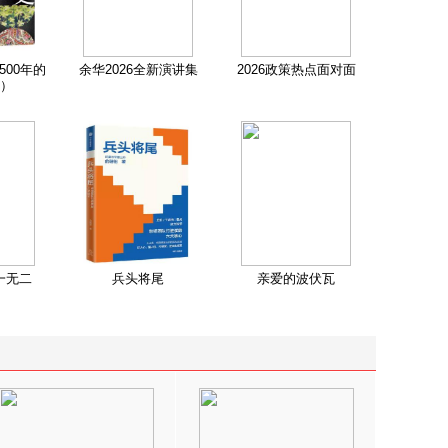
500年的
余华2026全新演讲集
2026政策热点面对面
）
一无二
兵头将尾
亲爱的波伏瓦