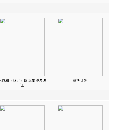
王叔和《脉经》版本集成及考
董氏儿科
证