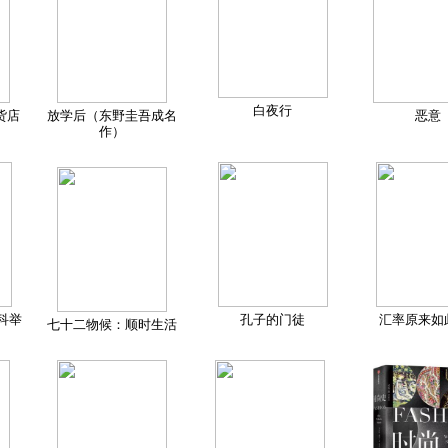
白夜行
货店
放学后（东野圭吾成名
恶意
作）
科举
孔子的门徒
汇率原来如
七十二物候：顺时生活