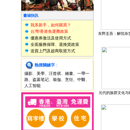
書城快訊
我系新手，如何購買？
台灣/香港免運費政策
东野圭吾：解忧杂
優惠券激活及使用方式
全面服務保障、退換貨政策
送貨上門及超商取貨方式
熱搜關鍵字
：
攝影
、
美學
、
汪曾祺
、
繪畫
、
一帶一
路
、
盗墓笔记
、
瑜伽
、
烹饪
、
中醫
、
人工智能
元代的族群文化与