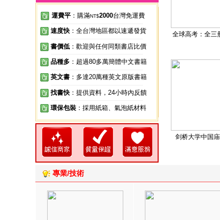
運費平
：購滿
2000
台灣免運費
NT$
速度快
：全台灣地區都以速遞發貨
全球高考：全三
書價低
：歡迎與任何同類書店比價
品種多
：超過80多萬簡體中文書籍
英文書
：多達20萬種英文原版書籍
找書快
：提供資料，24小時內反饋
環保包裝
：採用紙箱、氣泡紙材料
剑桥大学中国庙
專業/技術