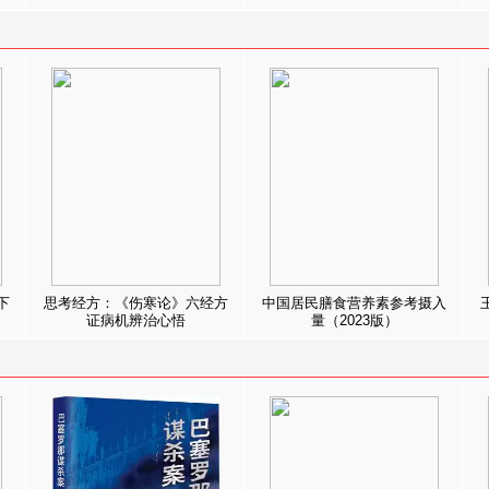
下
思考经方：《伤寒论》六经方
中国居民膳食营养素参考摄入
证病机辨治心悟
量（2023版）