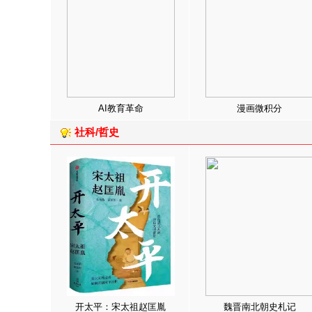
AI教育革命
漫画微积分
社科/哲史
开太平：宋太祖赵匡胤
魏晋南北朝史札记