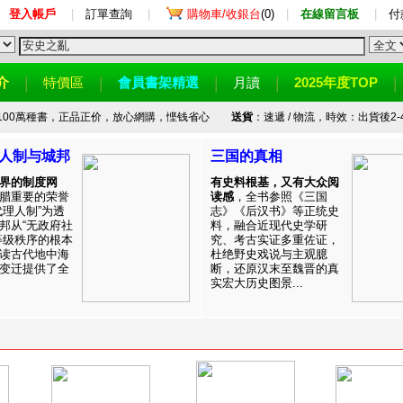
登入帳戶
|
訂單查詢
|
購物車/收銀台
(0)
|
在線留言板
|
付
介
特價區
會員書架精選
月讀
2025年度TOP
100萬種書，正品正价，放心網購，悭钱省心
送貨
：速遞 / 物流，時效：出貨後2-
人制与城邦
三国的真相
界的制度网
有史料根基，又有大众阅
腊重要的荣誉
读感
，全书参照《三国
代理人制”为透
志》《后汉书》等正统史
邦从“无政府社
料，融合近现代史学研
等级秩序的根本
究、考古实证多重佐证，
读古代地中海
杜绝野史戏说与主观臆
变迁提供了全
断，还原汉末至魏晋的真
实宏大历史图景...