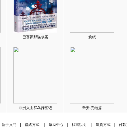
巴塞罗那谋杀案
烧纸
非洲火山群岛行医记
禾安·完结篇
|
新手入門
|
聯絡方式
|
幫助中心
|
找書說明
|
送貨方式
|
付款