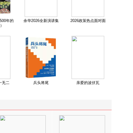
500年的
余华2026全新演讲集
2026政策热点面对面
）
一无二
兵头将尾
亲爱的波伏瓦