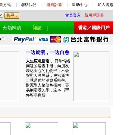
款方式
|
聯絡我們
|
運費計算
|
幫助中心
|
加入書簽
會員登入
新用戶註冊
分類閱讀
雜誌
香港／國際用戶
4日
一边崩溃，一边自愈
人生应急指南
， 日常情绪
问题的速查手册，向朋友
表达关心的礼物书：不会
安慰人没关系，史密斯博
士就是你的治愈系嘴替。
耐死型人格修炼指南：容
易崩溃没关系，这本书帮
你容易自愈...