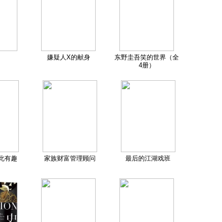
嫌疑人X的献身
东野圭吾笑的世界（全
4册）
此有趣
家族财富管理顾问
最后的江湖戏班