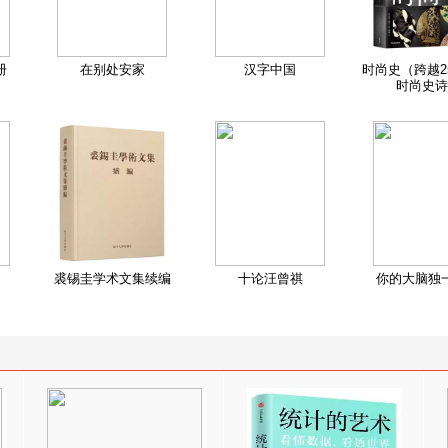
册
在别处安家
汉字中国
时尚史（跨越2
时尚史诗
裘锡圭学术文集续编
十论汪曾祺
你的大脑独