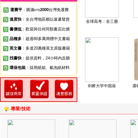
運費平
：購滿
2000
台灣免運費
NT$
速度快
：全台灣地區都以速遞發貨
全球高考：全三册
書價低
：歡迎與任何同類書店比價
品種多
：超過80多萬簡體中文書籍
英文書
：多達20萬種英文原版書籍
找書快
：提供資料，24小時內反饋
環保包裝
：採用紙箱、氣泡紙材料
剑桥大学中国庙
裘
專業/技術