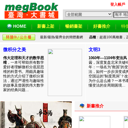
登入帳戶
HOME
新書上架
暢銷書架
好書推介
特
最新/最熱/最齊全的簡體書網
品種
：超過100萬種書
微积分之美
文明3
伟大定理和天才的数学思
1060年—1104年变法风
维
，一本可帮助所有数学
云
，深度复盘北宋关键4
爱好者理解微积分底层思
年：一场名为“救国”的变
维的科普书。用颇具趣味
法，如何一步步演变成
性的方式介绍了微积分算
空国运的“制度黑洞”？
法，通过严谨性与趣味性
为什么这么难？一本书
的故事及曾困扰伟大数学
懂变法的全周期困境...
家的经典问题...
新書推介