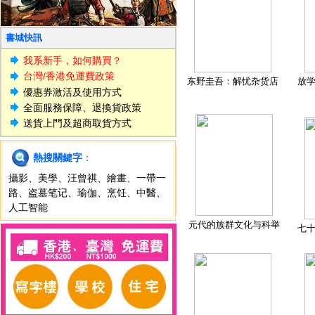
書城快訊
我系新手，如何購買？
台灣/香港免運費政策
东野圭吾：解忧杂货店
放
優惠券激活及使用方式
全面服務保障、退換貨政策
送貨上門及超商取貨方式
熱搜關鍵字
：
攝影
、
美學
、
汪曾祺
、
繪畫
、
一帶一
路
、
盗墓笔记
、
瑜伽
、
烹饪
、
中醫
、
人工智能
元代的族群文化与科举
七