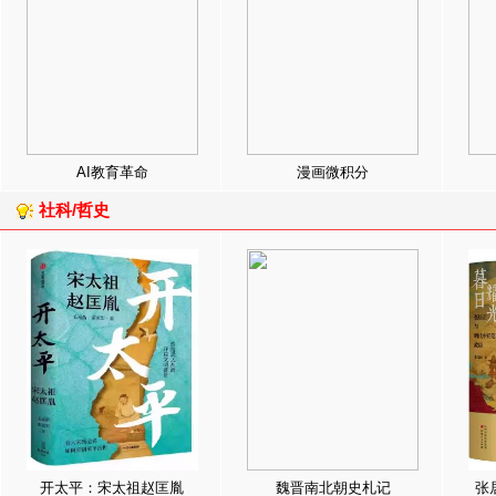
AI教育革命
漫画微积分
社科/哲史
开太平：宋太祖赵匡胤
魏晋南北朝史札记
张