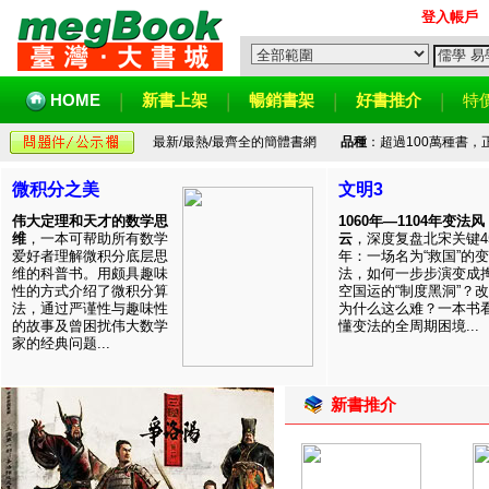
登入帳戶
HOME
新書上架
暢銷書架
好書推介
特
最新/最熱/最齊全的簡體書網
品種
：超過100萬種書
微积分之美
文明3
伟大定理和天才的数学思
1060年—1104年变法风
维
，一本可帮助所有数学
云
，深度复盘北宋关键4
爱好者理解微积分底层思
年：一场名为“救国”的变
维的科普书。用颇具趣味
法，如何一步步演变成
性的方式介绍了微积分算
空国运的“制度黑洞”？
法，通过严谨性与趣味性
为什么这么难？一本书
的故事及曾困扰伟大数学
懂变法的全周期困境...
家的经典问题...
新書推介