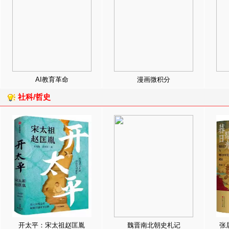
AI教育革命
漫画微积分
社科/哲史
开太平：宋太祖赵匡胤
魏晋南北朝史札记
张