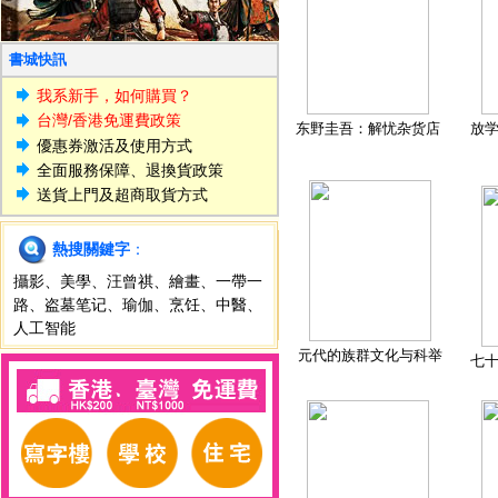
書城快訊
我系新手，如何購買？
台灣/香港免運費政策
东野圭吾：解忧杂货店
放
優惠券激活及使用方式
全面服務保障、退換貨政策
送貨上門及超商取貨方式
熱搜關鍵字
：
攝影
、
美學
、
汪曾祺
、
繪畫
、
一帶一
路
、
盗墓笔记
、
瑜伽
、
烹饪
、
中醫
、
人工智能
元代的族群文化与科举
七