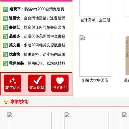
運費平
：購滿
2000
台灣免運費
NT$
速度快
：全台灣地區都以速遞發貨
全球高考：全三册
書價低
：歡迎與任何同類書店比價
品種多
：超過80多萬簡體中文書籍
英文書
：多達20萬種英文原版書籍
找書快
：提供資料，24小時內反饋
環保包裝
：採用紙箱、氣泡紙材料
剑桥大学中国庙
裘
專業/技術