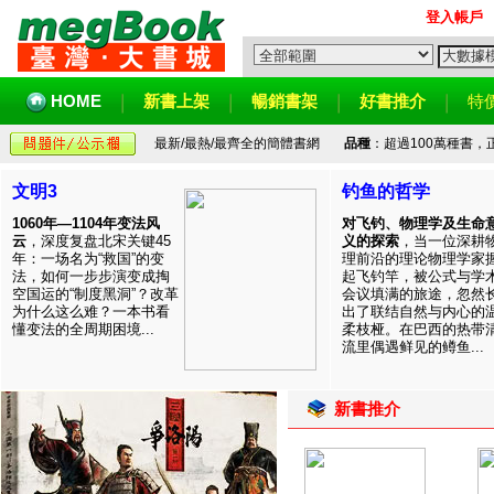
登入帳戶
HOME
新書上架
暢銷書架
好書推介
特
最新/最熱/最齊全的簡體書網
品種
：超過100萬種書
文明3
钓鱼的哲学
1060年—1104年变法风
对飞钓、物理学及生命
云
，深度复盘北宋关键45
义的探索
，当一位深耕
年：一场名为“救国”的变
理前沿的理论物理学家
法，如何一步步演变成掏
起飞钓竿，被公式与学
空国运的“制度黑洞”？改革
会议填满的旅途，忽然
为什么这么难？一本书看
出了联结自然与内心的
懂变法的全周期困境...
柔枝桠。在巴西的热带
流里偶遇鲜见的鳟鱼...
新書推介