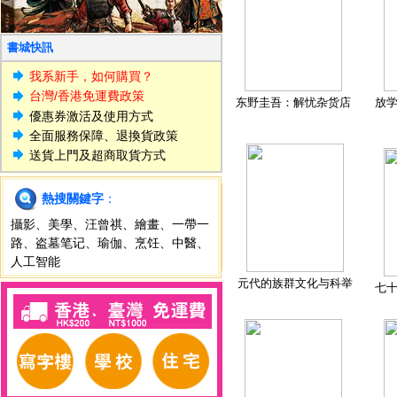
書城快訊
我系新手，如何購買？
台灣/香港免運費政策
东野圭吾：解忧杂货店
放
優惠券激活及使用方式
全面服務保障、退換貨政策
送貨上門及超商取貨方式
熱搜關鍵字
：
攝影
、
美學
、
汪曾祺
、
繪畫
、
一帶一
路
、
盗墓笔记
、
瑜伽
、
烹饪
、
中醫
、
人工智能
元代的族群文化与科举
七