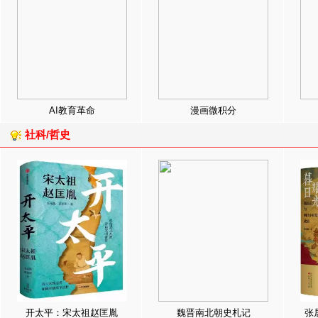
AI教育革命
漫画微积分
社科/哲史
开太平：宋太祖赵匡胤
魏晋南北朝史札记
张