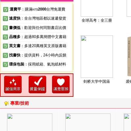
運費平
：購滿
2000
台灣免運費
NT$
速度快
：全台灣地區都以速遞發貨
全球高考：全三册
書價低
：歡迎與任何同類書店比價
品種多
：超過80多萬簡體中文書籍
英文書
：多達20萬種英文原版書籍
找書快
：提供資料，24小時內反饋
環保包裝
：採用紙箱、氣泡紙材料
剑桥大学中国庙
裘
專業/技術