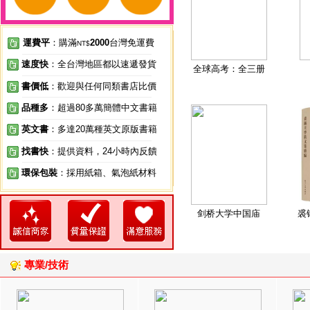
運費平
：購滿
2000
台灣免運費
NT$
速度快
：全台灣地區都以速遞發貨
全球高考：全三册
書價低
：歡迎與任何同類書店比價
品種多
：超過80多萬簡體中文書籍
英文書
：多達20萬種英文原版書籍
找書快
：提供資料，24小時內反饋
環保包裝
：採用紙箱、氣泡紙材料
剑桥大学中国庙
裘
專業/技術