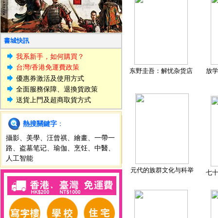
書城快訊
我系新手，如何購買？
台灣/香港免運費政策
东野圭吾：解忧杂货店
放
優惠券激活及使用方式
全面服務保障、退換貨政策
送貨上門及超商取貨方式
熱搜關鍵字
：
攝影
、
美學
、
汪曾祺
、
繪畫
、
一帶一
路
、
盗墓笔记
、
瑜伽
、
烹饪
、
中醫
、
人工智能
元代的族群文化与科举
七