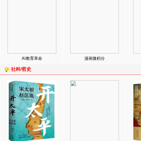
AI教育革命
漫画微积分
社科/哲史