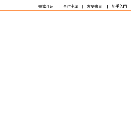
書城介紹
|
合作申請
|
索要書目
|
新手入門