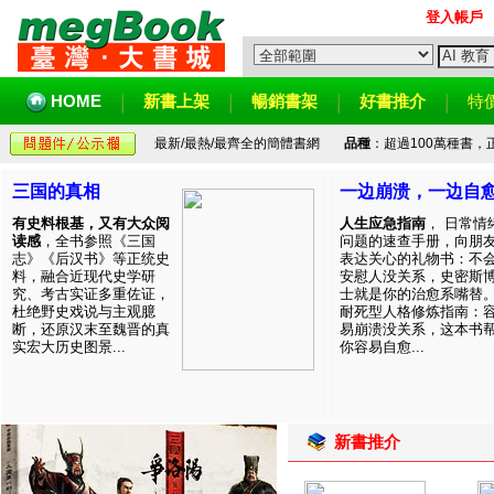
登入帳戶
HOME
新書上架
暢銷書架
好書推介
特
最新/最熱/最齊全的簡體書網
品種
：超過100萬種書
三国的真相
一边崩溃，一边自
有史料根基，又有大众阅
人生应急指南
， 日常情
读感
，全书参照《三国
问题的速查手册，向朋
志》《后汉书》等正统史
表达关心的礼物书：不
料，融合近现代史学研
安慰人没关系，史密斯
究、考古实证多重佐证，
士就是你的治愈系嘴替
杜绝野史戏说与主观臆
耐死型人格修炼指南：
断，还原汉末至魏晋的真
易崩溃没关系，这本书
实宏大历史图景...
你容易自愈...
新書推介