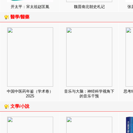
开太平：宋太祖赵匡胤
魏晋南北朝史札记
张
醫學/醫藥
中国中医药年鉴（学术卷）
音乐与大脑：神经科学视角下
思考
2025
的音乐干预
文學/小說