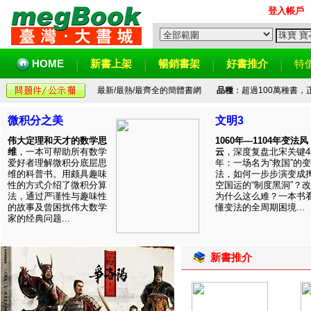
登入帳戶
HOME
新書上架
暢銷書架
好書推介
特
最新/最熱/最齊全的簡體書網
品種
：超過100萬種書
微积分之美
文明3
伟大定理和天才的数学思
1060年—1104年变法风
维
，一本可帮助所有数学
云
，深度复盘北宋关键4
爱好者理解微积分底层思
年：一场名为“救国”的变
维的科普书。用颇具趣味
法，如何一步步演变成
性的方式介绍了微积分算
空国运的“制度黑洞”？
法，通过严谨性与趣味性
为什么这么难？一本书
的故事及曾困扰伟大数学
懂变法的全周期困境...
家的经典问题...
新書推介