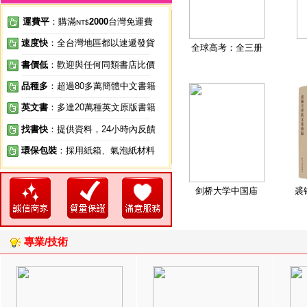
運費平
：購滿
2000
台灣免運費
NT$
速度快
：全台灣地區都以速遞發貨
全球高考：全三册
書價低
：歡迎與任何同類書店比價
品種多
：超過80多萬簡體中文書籍
英文書
：多達20萬種英文原版書籍
找書快
：提供資料，24小時內反饋
環保包裝
：採用紙箱、氣泡紙材料
剑桥大学中国庙
裘
專業/技術