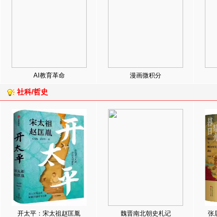
AI教育革命
漫画微积分
社科/哲史
开太平：宋太祖赵匡胤
魏晋南北朝史札记
张