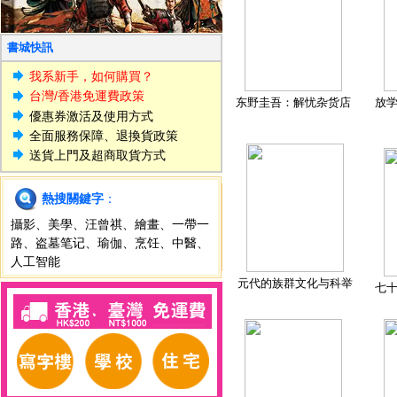
書城快訊
我系新手，如何購買？
台灣/香港免運費政策
东野圭吾：解忧杂货店
放
優惠券激活及使用方式
全面服務保障、退換貨政策
送貨上門及超商取貨方式
熱搜關鍵字
：
攝影
、
美學
、
汪曾祺
、
繪畫
、
一帶一
路
、
盗墓笔记
、
瑜伽
、
烹饪
、
中醫
、
人工智能
元代的族群文化与科举
七