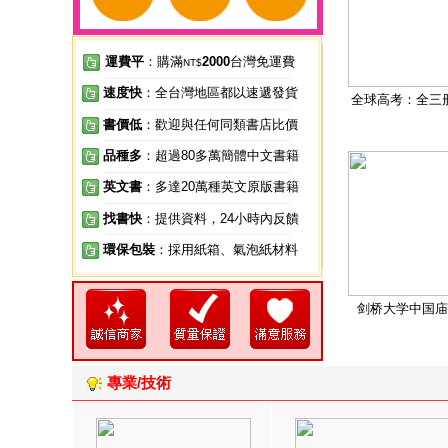
運費平
：購滿
2000
台灣免運費
NT$
速度快
：全台灣地區都以速遞發貨
全球高考：全三
書價低
：歡迎與任何同類書店比價
品種多
：超過80多萬簡體中文書籍
英文書
：多達20萬種英文原版書籍
找書快
：提供資料，24小時內反饋
環保包裝
：採用紙箱、氣泡紙材料
剑桥大学中国庙
專業/技術