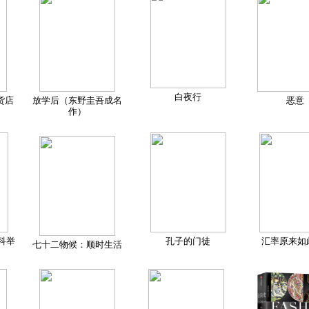
白夜行
货店
放学后（东野圭吾成名
恶意
作）
科举
孔子的门徒
汇率原来如
七十二物候：顺时生活