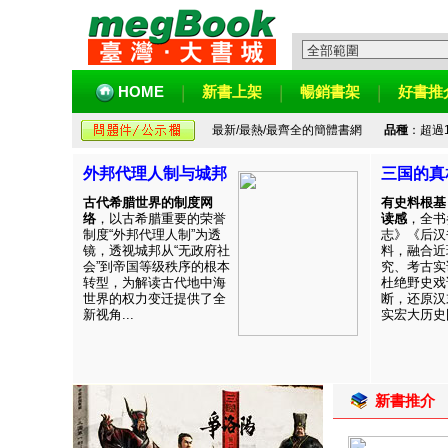
HOME
新書上架
暢銷書架
好書推
最新/最熱/最齊全的簡體書網
品種
：超過
外邦代理人制与城邦
三国的真
古代希腊世界的制度网
有史料根基
络
，以古希腊重要的荣誉
读感
，全书
制度“外邦代理人制”为透
志》《后汉
镜，透视城邦从“无政府社
料，融合近
会”到帝国等级秩序的根本
究、考古实
转型，为解读古代地中海
杜绝野史戏
世界的权力变迁提供了全
断，还原汉
新视角...
实宏大历史图
新書推介