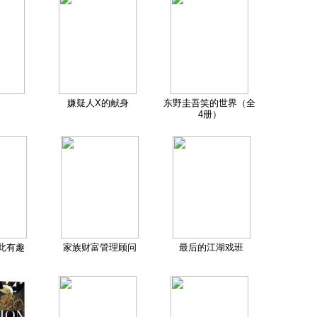
嫌疑人X的献身
东野圭吾笑的世界（全
4册）
此有趣
家族财富管理顾问
最后的江湖戏班