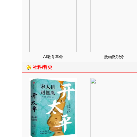
AI教育革命
漫画微积分
社科/哲史