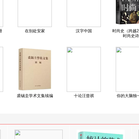
册
在别处安家
汉字中国
时尚史（跨越2
时尚史诗
裘锡圭学术文集续编
十论汪曾祺
你的大脑独