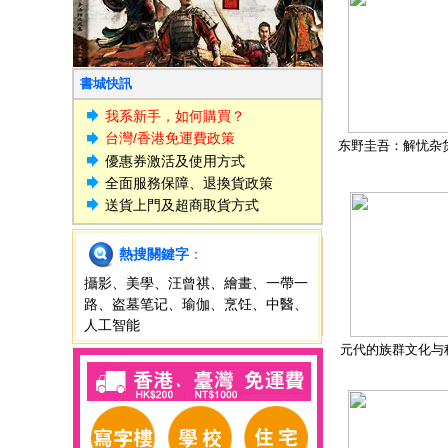
書城快訊
我系新手，如何購買？
台灣/香港免運費政策
东野圭吾：解忧杂
優惠券激活及使用方式
全面服務保障、退換貨政策
送貨上門及超商取貨方式
熱搜關鍵字
：
攝影
、
美學
、
汪曾祺
、
繪畫
、
一帶一
路
、
盗墓笔记
、
瑜伽
、
烹饪
、
中醫
、
人工智能
元代的族群文化与