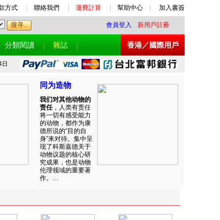
款方式
|
聯絡我們
|
運費計算
|
幫助中心
|
加入書簽
會員登入
新用戶註冊
分類閱讀
雜誌
香港／國際用戶
4日
同为造物
我们对其他动物的
责任
，人类有责任
将一切有感受能力
的动物，都作为康
德所说的“目的自
身”来对待。集中呈
现了科斯嘉德关于
动物议题的核心研
究成果，也是动物
伦理领域的重要著
作。...