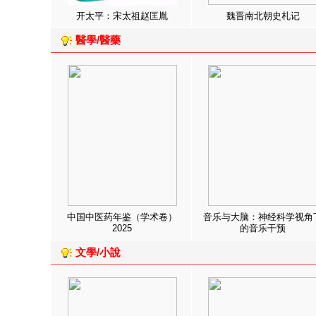
开太平：宋太祖赵匡胤
魏晋南北朝史札记
醫學/醫藥
中国中医药年鉴（学术卷）
音乐与大脑：神经科学视角
2025
的音乐干预
文學/小說