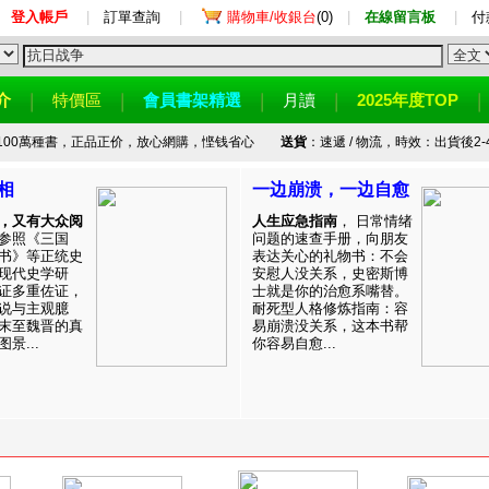
登入帳戶
|
訂單查詢
|
購物車/收銀台
(0)
|
在線留言板
|
付
介
特價區
會員書架精選
月讀
2025年度TOP
100萬種書，正品正价，放心網購，悭钱省心
送貨
：速遞 / 物流，時效：出貨後2-
相
一边崩溃，一边自愈
，又有大众阅
人生应急指南
， 日常情绪
参照《三国
问题的速查手册，向朋友
书》等正统史
表达关心的礼物书：不会
现代史学研
安慰人没关系，史密斯博
证多重佐证，
士就是你的治愈系嘴替。
说与主观臆
耐死型人格修炼指南：容
末至魏晋的真
易崩溃没关系，这本书帮
景...
你容易自愈...