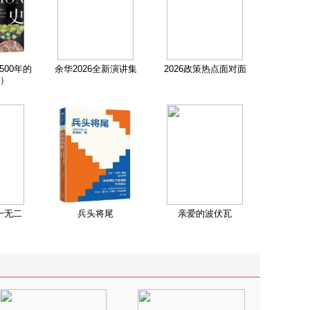
500年的
余华2026全新演讲集
2026政策热点面对面
）
一无二
兵头将尾
亲爱的波伏瓦