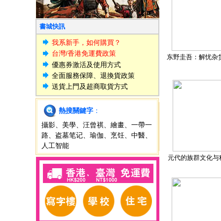
書城快訊
我系新手，如何購買？
台灣/香港免運費政策
东野圭吾：解忧杂
優惠券激活及使用方式
全面服務保障、退換貨政策
送貨上門及超商取貨方式
熱搜關鍵字
：
攝影
、
美學
、
汪曾祺
、
繪畫
、
一帶一
路
、
盗墓笔记
、
瑜伽
、
烹饪
、
中醫
、
人工智能
元代的族群文化与