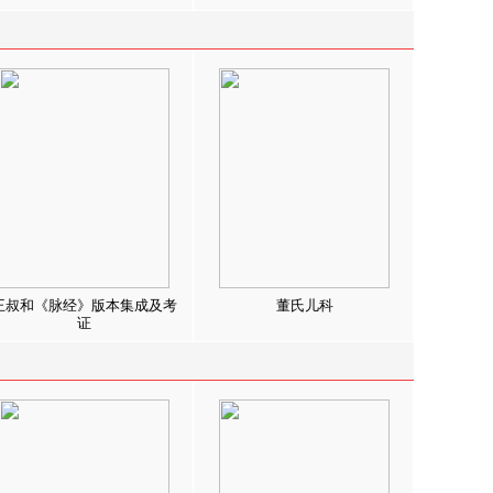
王叔和《脉经》版本集成及考
董氏儿科
证