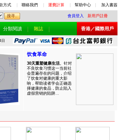
款方式
|
聯絡我們
|
運費計算
|
幫助中心
|
加入書簽
會員登入
新用戶註冊
分類閱讀
雜誌
香港／國際用戶
4日
饮食革命
30天重塑健康生活
。针对
不良饮食习惯这一当前社
会普遍存在的问题，介绍
了饮食对健康的重大影
响，帮助读者学会正确选
择健康的食品，防止陷入
虚假营销的陷阱...