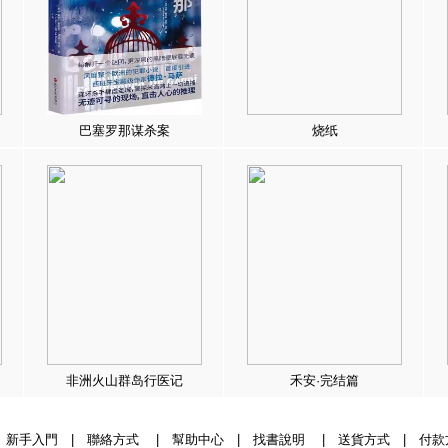
巴塞罗那谋杀案
烧纸
非洲火山群岛行医记
禾安·完结篇
|
新手入門
|
聯絡方式
|
幫助中心
|
找書說明
|
送貨方式
|
付款