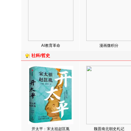
AI教育革命
漫画微积分
社科/哲史
开太平：宋太祖赵匡胤
魏晋南北朝史札记