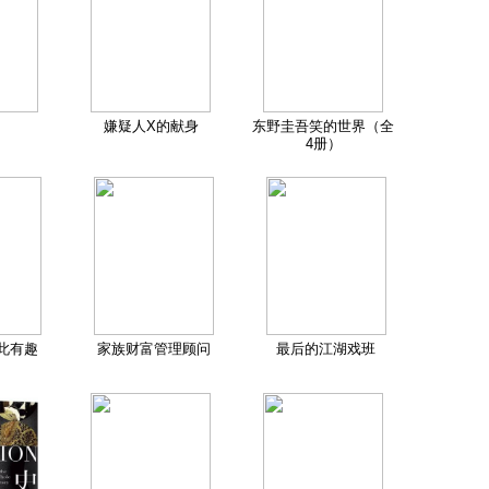
嫌疑人X的献身
东野圭吾笑的世界（全
4册）
此有趣
家族财富管理顾问
最后的江湖戏班