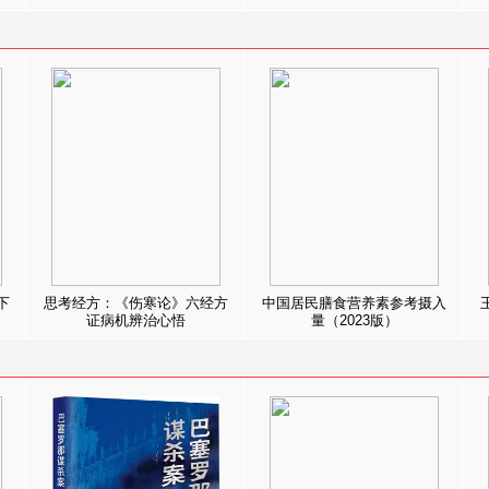
下
思考经方：《伤寒论》六经方
中国居民膳食营养素参考摄入
证病机辨治心悟
量（2023版）