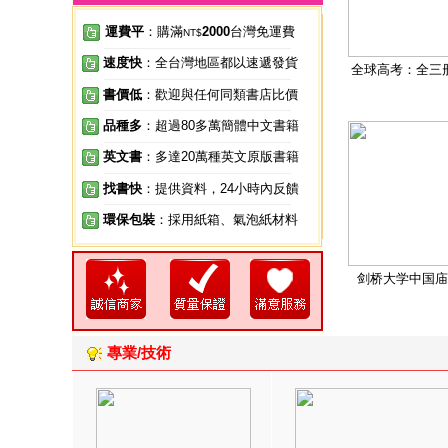
運費平
：購滿
2000
台灣免運費
NT$
速度快
：全台灣地區都以速遞發貨
全球高考：全三
書價低
：歡迎與任何同類書店比價
品種多
：超過80多萬簡體中文書籍
英文書
：多達20萬種英文原版書籍
找書快
：提供資料，24小時內反饋
環保包裝
：採用紙箱、氣泡紙材料
剑桥大学中国庙
專業/技術