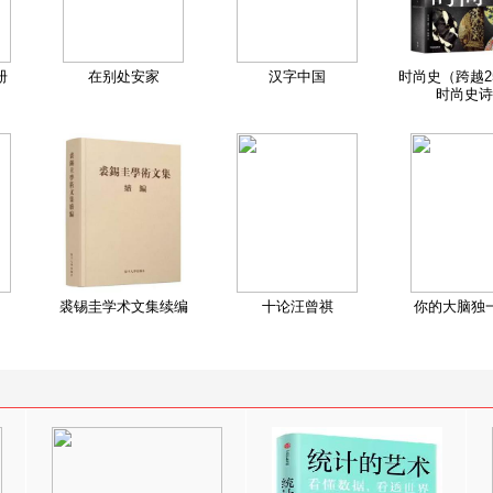
册
在别处安家
汉字中国
时尚史（跨越2
时尚史诗
裘锡圭学术文集续编
十论汪曾祺
你的大脑独