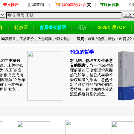
登入帳戶
|
訂單查詢
|
購物車/收銀台
(0)
|
在線留言板
|
付
介
特價區
會員書架精選
月讀
2025年度TOP
100萬種書，正品正价，放心網購，悭钱省心
送貨
：速遞 / 物流，時效：出貨後2-
钓鱼的哲学
1104年变法风
对飞钓、物理学及生命意
盘北宋关键45
义的探索
，当一位深耕物
为“救国”的变
理前沿的理论物理学家握
步步演变成掏
起飞钓竿，被公式与学术
制度黑洞”？改革
会议填满的旅途，忽然长
难？一本书看
出了联结自然与内心的温
期困境...
柔枝桠。在巴西的热带清
流里偶遇鲜见的鳟鱼...