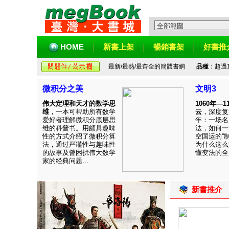
HOME
新書上架
暢銷書架
好書推
最新/最熱/最齊全的簡體書網
品種
：超過
微积分之美
文明3
伟大定理和天才的数学思
1060年—
维
，一本可帮助所有数学
云
，深度复
爱好者理解微积分底层思
年：一场名
维的科普书。用颇具趣味
法，如何一
性的方式介绍了微积分算
空国运的“
法，通过严谨性与趣味性
为什么这么
的故事及曾困扰伟大数学
懂变法的全周
家的经典问题...
新書推介