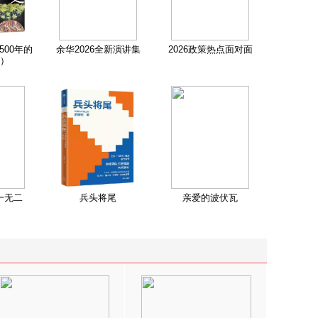
500年的
余华2026全新演讲集
2026政策热点面对面
）
一无二
兵头将尾
亲爱的波伏瓦