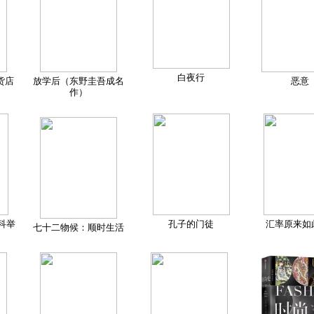
白夜行
货店
放学后（东野圭吾成名
恶意
作）
科举
孔子的门徒
汇率原来如
七十二物候：顺时生活