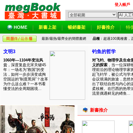
登入帳戶
HOME
新書上架
暢銷書架
好書推介
特
最新/最熱/最齊全的簡體書網
品種
：超過100萬種書
文明3
钓鱼的哲学
1060年—1104年变法风
对飞钓、物理学及生命
云
，深度复盘北宋关键45
义的探索
，当一位深耕
年：一场名为“救国”的变
理前沿的理论物理学家
法，如何一步步演变成掏
起飞钓竿，被公式与学
空国运的“制度黑洞”？改革
会议填满的旅途，忽然
为什么这么难？一本书看
出了联结自然与内心的
懂变法的全周期困境...
柔枝桠。在巴西的热带
流里偶遇鲜见的鳟鱼...
新書推介