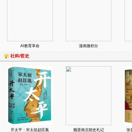
AI教育革命
漫画微积分
社科/哲史
开太平：宋太祖赵匡胤
魏晋南北朝史札记
张