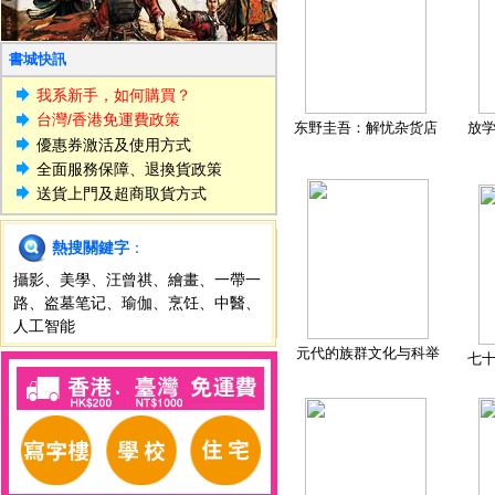
書城快訊
我系新手，如何購買？
台灣/香港免運費政策
东野圭吾：解忧杂货店
放
優惠券激活及使用方式
全面服務保障、退換貨政策
送貨上門及超商取貨方式
熱搜關鍵字
：
攝影
、
美學
、
汪曾祺
、
繪畫
、
一帶一
路
、
盗墓笔记
、
瑜伽
、
烹饪
、
中醫
、
人工智能
元代的族群文化与科举
七