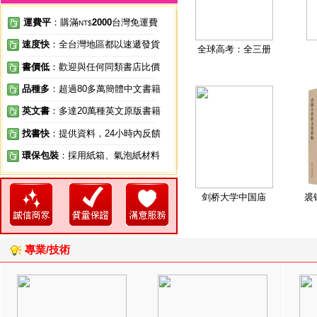
運費平
：購滿
2000
台灣免運費
NT$
速度快
：全台灣地區都以速遞發貨
全球高考：全三册
書價低
：歡迎與任何同類書店比價
品種多
：超過80多萬簡體中文書籍
英文書
：多達20萬種英文原版書籍
找書快
：提供資料，24小時內反饋
環保包裝
：採用紙箱、氣泡紙材料
剑桥大学中国庙
裘
專業/技術