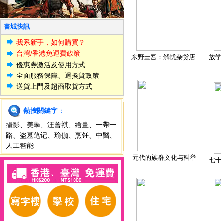
書城快訊
我系新手，如何購買？
台灣/香港免運費政策
东野圭吾：解忧杂货店
放
優惠券激活及使用方式
全面服務保障、退換貨政策
送貨上門及超商取貨方式
熱搜關鍵字
：
攝影
、
美學
、
汪曾祺
、
繪畫
、
一帶一
路
、
盗墓笔记
、
瑜伽
、
烹饪
、
中醫
、
人工智能
元代的族群文化与科举
七