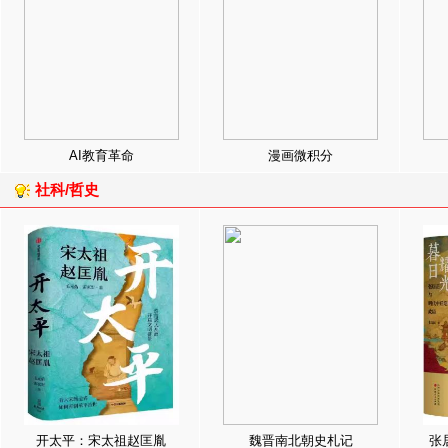
AI教育革命
漫画微积分
社科/哲史
开太平：宋太祖赵匡胤
魏晋南北朝史札记
张