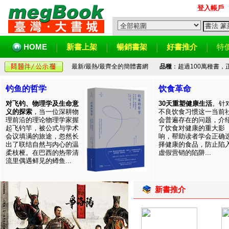
登入帳戶
HOME
新書上架
暢銷書架
好書推介
特
最新/最熱/最齊全的簡體書網
品種
：超過100萬種書
钓鱼的哲学
饮食革命
对飞钓、物理学及生命意
30天重塑健康生活
。针
义的探索
，当一位深耕物
不良饮食习惯这一当前
理前沿的理论物理学家握
会普遍存在的问题，介
起飞钓竿，被公式与学术
了饮食对健康的重大影
会议填满的旅途，忽然长
响，帮助读者学会正确
出了联结自然与内心的温
择健康的食品，防止陷
柔枝桠。在巴西的热带清
虚假营销的陷阱...
流里偶遇鲜见的鳟鱼...
新書推介