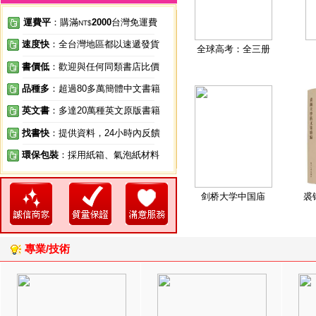
運費平
：購滿
2000
台灣免運費
NT$
速度快
：全台灣地區都以速遞發貨
全球高考：全三册
書價低
：歡迎與任何同類書店比價
品種多
：超過80多萬簡體中文書籍
英文書
：多達20萬種英文原版書籍
找書快
：提供資料，24小時內反饋
環保包裝
：採用紙箱、氣泡紙材料
剑桥大学中国庙
裘
專業/技術