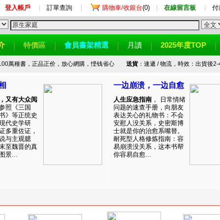
登入帳戶
|
訂單查詢
|
購物車/收銀台
(0)
|
在線留言板
|
付
介
特價區
會員書架精選
月讀
2025年度TOP
100萬種書，正品正价，放心網購，悭钱省心
送貨
：速遞 / 物流，時效：出貨後2-
相
一边崩溃，一边自愈
，又有大众阅
人生应急指南
， 日常情绪
参照《三国
问题的速查手册，向朋友
书》等正统史
表达关心的礼物书：不会
现代史学研
安慰人没关系，史密斯博
证多重佐证，
士就是你的治愈系嘴替。
说与主观臆
耐死型人格修炼指南：容
末至魏晋的真
易崩溃没关系，这本书帮
景...
你容易自愈...