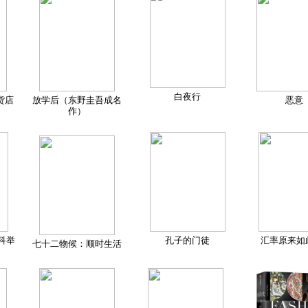
白夜行
货店
放学后（东野圭吾成名
恶意
作）
科举
孔子的门徒
汇率原来如
七十二物候：顺时生活