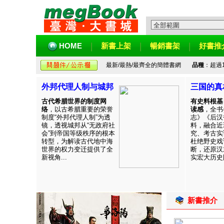
HOME
新書上架
暢銷書架
好書推
最新/最熱/最齊全的簡體書網
品種
：超過
外邦代理人制与城邦
三国的真
古代希腊世界的制度网
有史料根基
络
，以古希腊重要的荣誉
读感
，全书
制度“外邦代理人制”为透
志》《后汉
镜，透视城邦从“无政府社
料，融合近
会”到帝国等级秩序的根本
究、考古实
转型，为解读古代地中海
杜绝野史戏
世界的权力变迁提供了全
断，还原汉
新视角...
实宏大历史图
新書推介