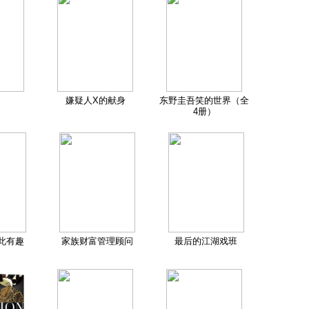
嫌疑人X的献身
东野圭吾笑的世界（全
4册）
此有趣
家族财富管理顾问
最后的江湖戏班