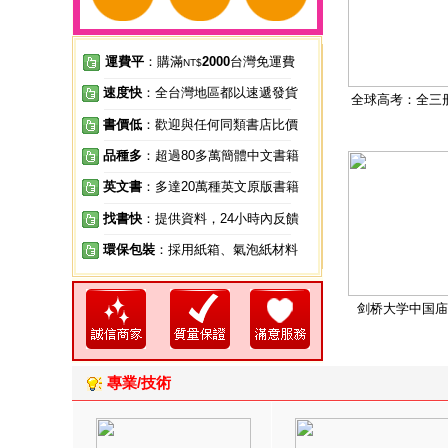
運費平
：購滿
2000
台灣免運費
NT$
速度快
：全台灣地區都以速遞發貨
全球高考：全三
書價低
：歡迎與任何同類書店比價
品種多
：超過80多萬簡體中文書籍
英文書
：多達20萬種英文原版書籍
找書快
：提供資料，24小時內反饋
環保包裝
：採用紙箱、氣泡紙材料
剑桥大学中国庙
專業/技術