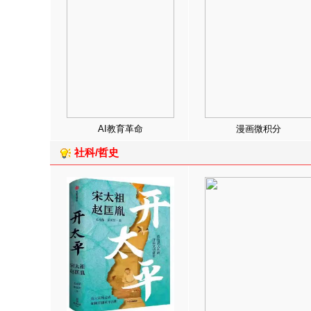
AI教育革命
漫画微积分
社科/哲史