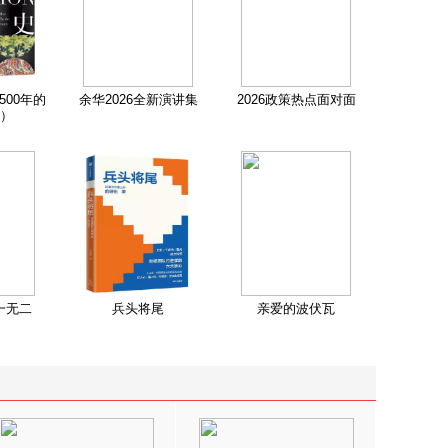
500年的
余华2026全新演讲集
2026政策热点面对面
）
一无二
兵头将尾
亲爱的波伏瓦