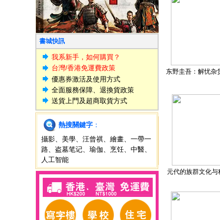
書城快訊
我系新手，如何購買？
台灣/香港免運費政策
东野圭吾：解忧杂
優惠券激活及使用方式
全面服務保障、退換貨政策
送貨上門及超商取貨方式
熱搜關鍵字
：
攝影
、
美學
、
汪曾祺
、
繪畫
、
一帶一
路
、
盗墓笔记
、
瑜伽
、
烹饪
、
中醫
、
人工智能
元代的族群文化与