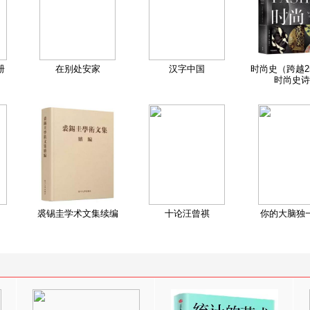
册
在别处安家
汉字中国
时尚史（跨越2
时尚史诗
裘锡圭学术文集续编
十论汪曾祺
你的大脑独