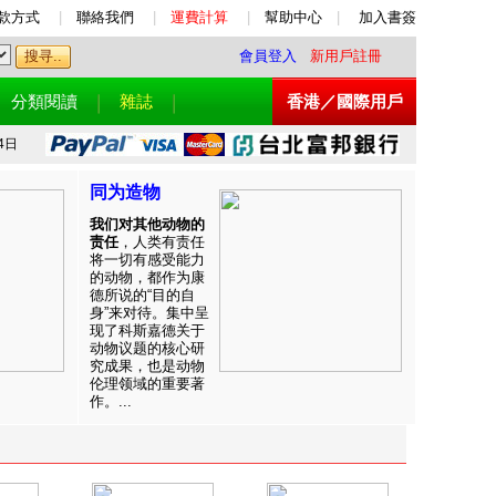
款方式
|
聯絡我們
|
運費計算
|
幫助中心
|
加入書簽
會員登入
新用戶註冊
分類閱讀
雜誌
香港／國際用戶
4日
同为造物
我们对其他动物的
责任
，人类有责任
将一切有感受能力
的动物，都作为康
德所说的“目的自
身”来对待。集中呈
现了科斯嘉德关于
动物议题的核心研
究成果，也是动物
伦理领域的重要著
作。...