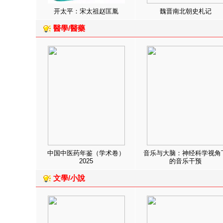
开太平：宋太祖赵匡胤
魏晋南北朝史札记
醫學/醫藥
中国中医药年鉴（学术卷）
音乐与大脑：神经科学视角
2025
的音乐干预
文學/小說