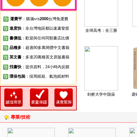
運費平
：購滿
2000
台灣免運費
NT$
速度快
：全台灣地區都以速遞發貨
全球高考：全三册
書價低
：歡迎與任何同類書店比價
品種多
：超過80多萬簡體中文書籍
英文書
：多達20萬種英文原版書籍
找書快
：提供資料，24小時內反饋
環保包裝
：採用紙箱、氣泡紙材料
剑桥大学中国庙
裘
專業/技術