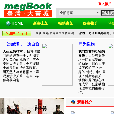
登入帳戶
HOME
新書上架
暢銷書架
好書推介
特
最新/最熱/最齊全的簡體書網
品種
：超過100萬種書
一边崩溃，一边自愈
同为造物
人生应急指南
， 日常情绪
我们对其他动物的
问题的速查手册，向朋友
责任
，人类有责任
表达关心的礼物书：不会
将一切有感受能力
安慰人没关系，史密斯博
的动物，都作为康
士就是你的治愈系嘴替。
德所说的“目的自
耐死型人格修炼指南：容
身”来对待。集中呈
易崩溃没关系，这本书帮
现了科斯嘉德关于
你容易自愈...
动物议题的核心研
究成果，也是动物
伦理领域的重要著
作。...
新書推介