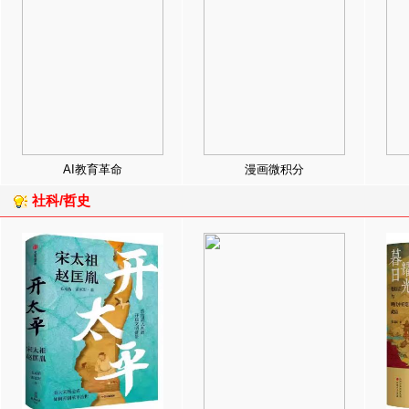
AI教育革命
漫画微积分
社科/哲史