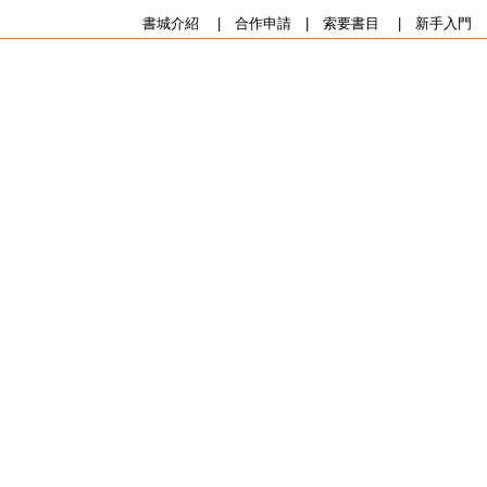
書城介紹
|
合作申請
|
索要書目
|
新手入門