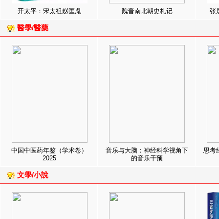
开太平：宋太祖赵匡胤
魏晋南北朝史札记
张
醫學/醫藥
中国中医药年鉴（学术卷）
音乐与大脑：神经科学视角下
思考
2025
的音乐干预
文學/小說