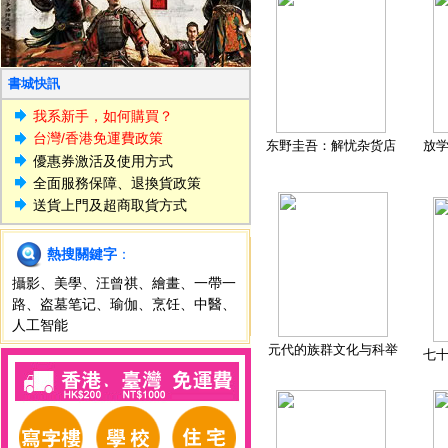
書城快訊
我系新手，如何購買？
台灣/香港免運費政策
东野圭吾：解忧杂货店
放
優惠券激活及使用方式
全面服務保障、退換貨政策
送貨上門及超商取貨方式
熱搜關鍵字
：
攝影
、
美學
、
汪曾祺
、
繪畫
、
一帶一
路
、
盗墓笔记
、
瑜伽
、
烹饪
、
中醫
、
人工智能
元代的族群文化与科举
七