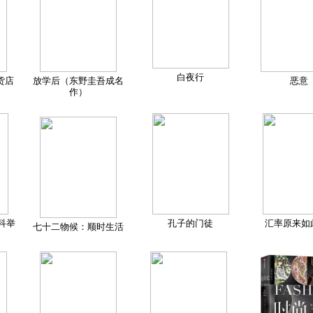
白夜行
货店
放学后（东野圭吾成名
恶意
作）
科举
孔子的门徒
汇率原来如
七十二物候：顺时生活