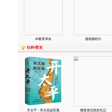
AI教育革命
漫画微积分
社科/哲史
开太平：宋太祖赵匡胤
魏晋南北朝史札记