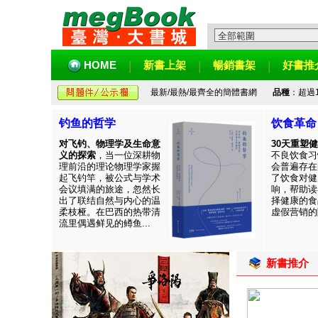
HOME
新書上架
暢銷書架
好書推
最新/最熱/最齊全的簡體書網
品種
：超過
钓鱼的哲学
饮食革命
对飞钓、物理学及生命意
30天重塑
义的探索
，当一位深耕物
不良饮食习
理前沿的理论物理学家握
会普遍存在
起飞钓竿，被公式与学术
了饮食对健
会议填满的旅途，忽然长
响，帮助读
出了联结自然与内心的温
择健康的食
柔枝桠。在巴西的热带清
虚假营销的陷
流里偶遇鲜见的鳟鱼...
新書推介