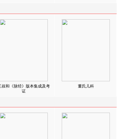
王叔和《脉经》版本集成及考
董氏儿科
证