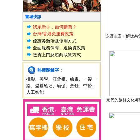
書城快訊
我系新手，如何購買？
台灣/香港免運費政策
东野圭吾：解忧杂
優惠券激活及使用方式
全面服務保障、退換貨政策
送貨上門及超商取貨方式
熱搜關鍵字
：
攝影
、
美學
、
汪曾祺
、
繪畫
、
一帶一
路
、
盗墓笔记
、
瑜伽
、
烹饪
、
中醫
、
人工智能
元代的族群文化与