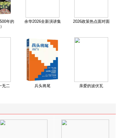
500年的
余华2026全新演讲集
2026政策热点面对面
）
一无二
兵头将尾
亲爱的波伏瓦