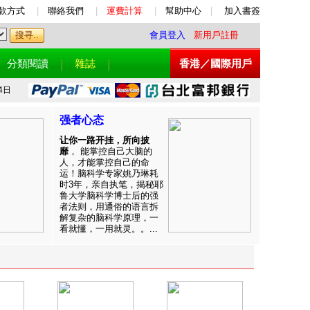
款方式
|
聯絡我們
|
運費計算
|
幫助中心
|
加入書簽
會員登入
新用戶註冊
分類閱讀
雜誌
香港／國際用戶
4日
强者心态
让你一路开挂，所向披
靡
， 能掌控自己大脑的
人，才能掌控自己的命
运！脑科学专家姚乃琳耗
时3年，亲自执笔，揭秘耶
鲁大学脑科学博士后的强
者法则，用通俗的语言拆
解复杂的脑科学原理，一
看就懂，一用就灵。。...