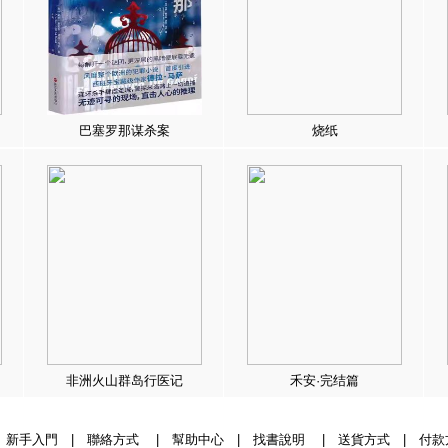
巴塞罗那谋杀案
烧纸
非洲火山群岛行医记
禾安·完结篇
|
新手入門
|
聯絡方式
|
幫助中心
|
找書說明
|
送貨方式
|
付款