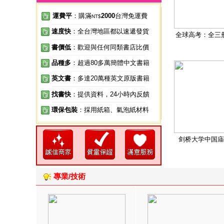
運費平
：購滿
2000
台灣免運費
NT$
速度快
：全台灣地區都以速遞發貨
全球高考：全三
書價低
：歡迎與任何同類書店比價
品種多
：超過80多萬簡體中文書籍
英文書
：多達20萬種英文原版書籍
找書快
：提供資料，24小時內反饋
環保包裝
：採用紙箱、氣泡紙材料
剑桥大学中国庙
專業/技術