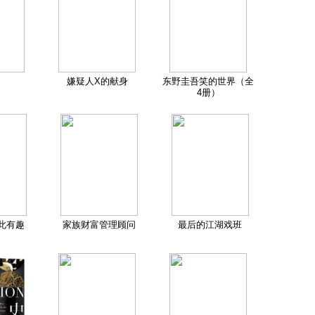
嫌疑人X的献身
东野圭吾笑的世界（全
4册）
此有趣
家族财富管理顾问
最后的江湖戏班