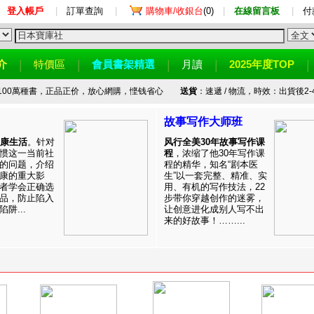
登入帳戶
|
訂單查詢
|
購物車/收銀台
(0)
|
在線留言板
|
付
介
特價區
會員書架精選
月讀
2025年度TOP
100萬種書，正品正价，放心網購，悭钱省心
送貨
：速遞 / 物流，時效：出貨後2-
故事写作大师班
健康生活
。针对
风行全美30年故事写作课
惯这一当前社
程
，浓缩了他30年写作课
的问题，介绍
程的精华，知名“剧本医
康的重大影
生”以一套完整、精准、实
者学会正确选
用、有机的写作技法，22
品，防止陷入
步带你穿越创作的迷雾，
阱...
让创意进化成别人写不出
来的好故事！……...