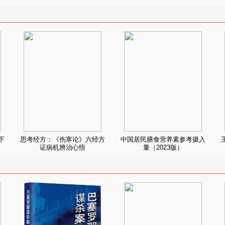
下
思考经方：《伤寒论》六经方
中国居民膳食营养素参考摄入
证病机辨治心悟
量（2023版）