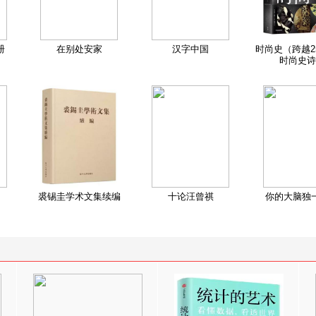
册
在别处安家
汉字中国
时尚史（跨越2
时尚史诗
裘锡圭学术文集续编
十论汪曾祺
你的大脑独