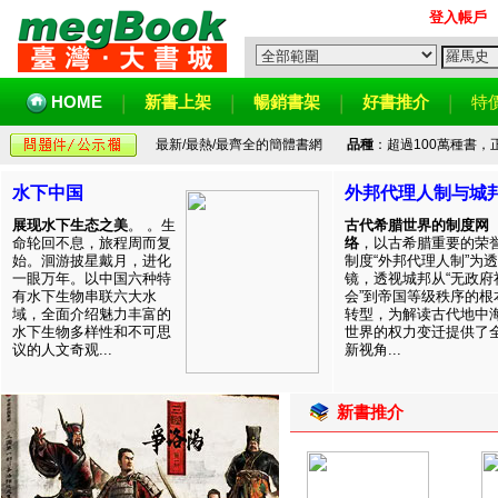
登入帳戶
HOME
新書上架
暢銷書架
好書推介
特
最新/最熱/最齊全的簡體書網
品種
：超過100萬種書
水下中国
外邦代理人制与城
展现水下生态之美
。 。生
古代希腊世界的制度网
命轮回不息，旅程周而复
络
，以古希腊重要的荣
始。洄游披星戴月，进化
制度“外邦代理人制”为透
一眼万年。以中国六种特
镜，透视城邦从“无政府
有水下生物串联六大水
会”到帝国等级秩序的根
域，全面介绍魅力丰富的
转型，为解读古代地中
水下生物多样性和不可思
世界的权力变迁提供了
议的人文奇观...
新视角...
新書推介