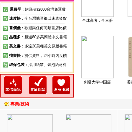
運費平
：購滿
2000
台灣免運費
NT$
速度快
：全台灣地區都以速遞發貨
全球高考：全三册
書價低
：歡迎與任何同類書店比價
品種多
：超過80多萬簡體中文書籍
英文書
：多達20萬種英文原版書籍
找書快
：提供資料，24小時內反饋
環保包裝
：採用紙箱、氣泡紙材料
剑桥大学中国庙
裘
專業/技術