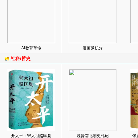
AI教育革命
漫画微积分
社科/哲史
开太平：宋太祖赵匡胤
魏晋南北朝史札记
张