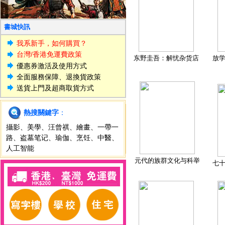
書城快訊
我系新手，如何購買？
台灣/香港免運費政策
东野圭吾：解忧杂货店
放
優惠券激活及使用方式
全面服務保障、退換貨政策
送貨上門及超商取貨方式
熱搜關鍵字
：
攝影
、
美學
、
汪曾祺
、
繪畫
、
一帶一
路
、
盗墓笔记
、
瑜伽
、
烹饪
、
中醫
、
人工智能
元代的族群文化与科举
七