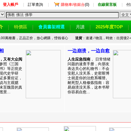
登入帳戶
|
訂單查詢
|
購物車/收銀台
(0)
|
在線留言板
|
付
介
特價區
會員書架精選
月讀
2025年度TOP
100萬種書，正品正价，放心網購，悭钱省心
送貨
：速遞 / 物流，時效：出貨後2-
相
一边崩溃，一边自愈
，又有大众阅
人生应急指南
， 日常情绪
参照《三国
问题的速查手册，向朋友
书》等正统史
表达关心的礼物书：不会
现代史学研
安慰人没关系，史密斯博
证多重佐证，
士就是你的治愈系嘴替。
说与主观臆
耐死型人格修炼指南：容
末至魏晋的真
易崩溃没关系，这本书帮
景...
你容易自愈...