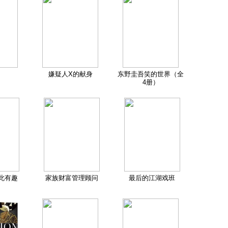
嫌疑人X的献身
东野圭吾笑的世界（全
4册）
此有趣
家族财富管理顾问
最后的江湖戏班