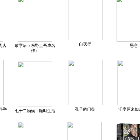
白夜行
货店
放学后（东野圭吾成名
恶意
作）
科举
孔子的门徒
汇率原来如
七十二物候：顺时生活