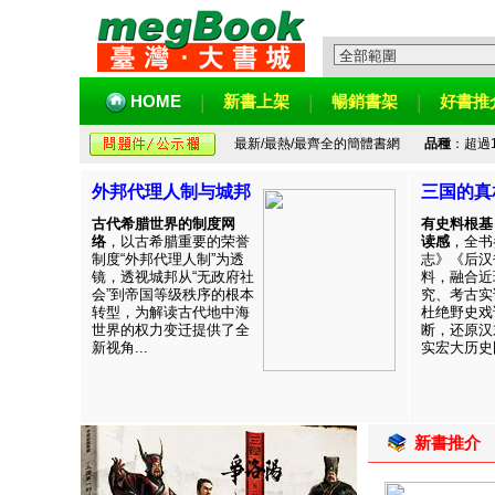
HOME
新書上架
暢銷書架
好書推
最新/最熱/最齊全的簡體書網
品種
：超過
外邦代理人制与城邦
三国的真
古代希腊世界的制度网
有史料根基
络
，以古希腊重要的荣誉
读感
，全书
制度“外邦代理人制”为透
志》《后汉
镜，透视城邦从“无政府社
料，融合近
会”到帝国等级秩序的根本
究、考古实
转型，为解读古代地中海
杜绝野史戏
世界的权力变迁提供了全
断，还原汉
新视角...
实宏大历史图
新書推介