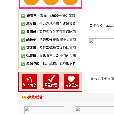
運費平
：購滿
2000
台灣免運費
NT$
速度快
：全台灣地區都以速遞發貨
全球高考：全三
書價低
：歡迎與任何同類書店比價
品種多
：超過80多萬簡體中文書籍
英文書
：多達20萬種英文原版書籍
找書快
：提供資料，24小時內反饋
環保包裝
：採用紙箱、氣泡紙材料
剑桥大学中国庙
專業/技術