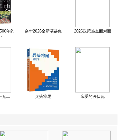
500年的
余华2026全新演讲集
2026政策热点面对面
）
一无二
兵头将尾
亲爱的波伏瓦