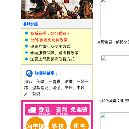
書城快訊
我系新手，如何購買？
台灣/香港免運費政策
东野圭吾：解忧杂
優惠券激活及使用方式
全面服務保障、退換貨政策
送貨上門及超商取貨方式
熱搜關鍵字
：
攝影
、
美學
、
汪曾祺
、
繪畫
、
一帶一
路
、
盗墓笔记
、
瑜伽
、
烹饪
、
中醫
、
人工智能
元代的族群文化与