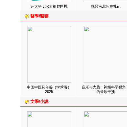
开太平：宋太祖赵匡胤
魏晋南北朝史札记
醫學/醫藥
中国中医药年鉴（学术卷）
音乐与大脑：神经科学视角
2025
的音乐干预
文學/小說