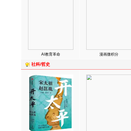
AI教育革命
漫画微积分
社科/哲史