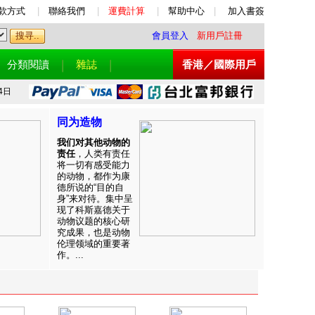
款方式
|
聯絡我們
|
運費計算
|
幫助中心
|
加入書簽
會員登入
新用戶註冊
分類閱讀
雜誌
香港／國際用戶
4日
同为造物
我们对其他动物的
责任
，人类有责任
将一切有感受能力
的动物，都作为康
德所说的“目的自
身”来对待。集中呈
现了科斯嘉德关于
动物议题的核心研
究成果，也是动物
伦理领域的重要著
作。...