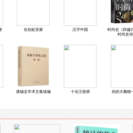
册
在别处安家
汉字中国
时尚史（跨越2
时尚史诗
裘锡圭学术文集续编
十论汪曾祺
你的大脑独