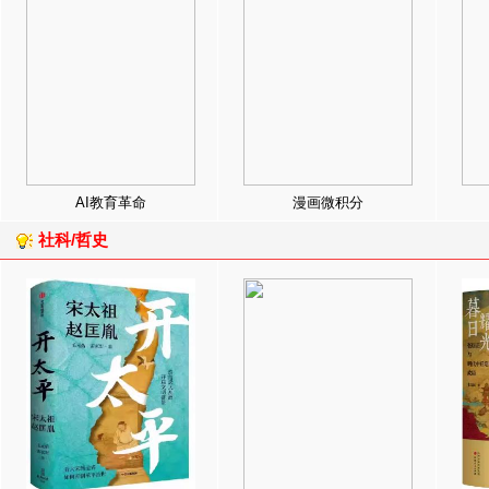
AI教育革命
漫画微积分
社科/哲史