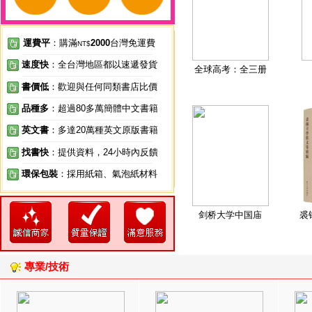
運費平
：購滿
2000
台灣免運費
NT$
速度快
：全台灣地區都以速遞發貨
全球高考：全三册
書價低
：歡迎與任何同類書店比價
品種多
：超過80多萬簡體中文書籍
英文書
：多達20萬種英文原版書籍
找書快
：提供資料，24小時內反饋
環保包裝
：採用紙箱、氣泡紙材料
剑桥大学中国庙
裘
專業/技術