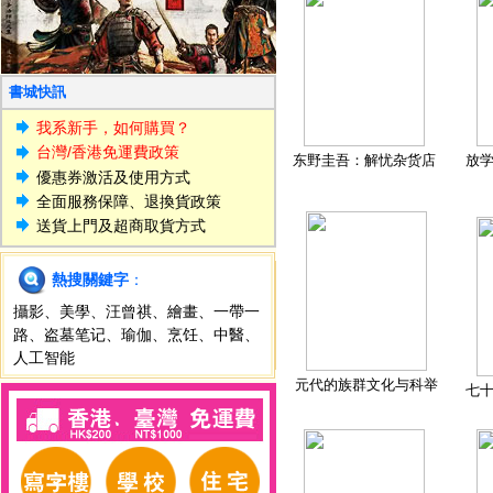
書城快訊
我系新手，如何購買？
台灣/香港免運費政策
东野圭吾：解忧杂货店
放
優惠券激活及使用方式
全面服務保障、退換貨政策
送貨上門及超商取貨方式
熱搜關鍵字
：
攝影
、
美學
、
汪曾祺
、
繪畫
、
一帶一
路
、
盗墓笔记
、
瑜伽
、
烹饪
、
中醫
、
人工智能
元代的族群文化与科举
七