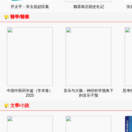
开太平：宋太祖赵匡胤
魏晋南北朝史札记
张
醫學/醫藥
中国中医药年鉴（学术卷）
音乐与大脑：神经科学视角下
思考
2025
的音乐干预
文學/小說