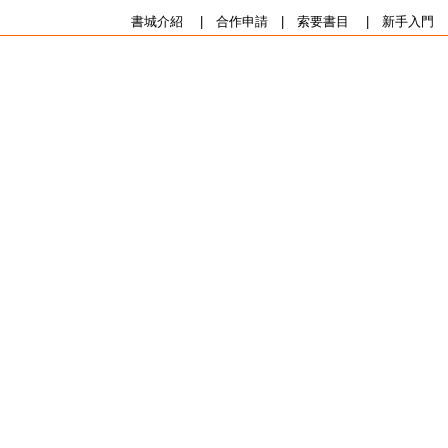
書城介紹
|
合作申請
|
索要書目
|
新手入門