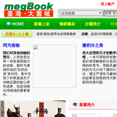
登入帳戶
HOME
新書上架
暢銷書架
好書推介
特
最新/最熱/最齊全的簡體書網
品種
：超過100萬種書
同为造物
微积分之美
我们对其他动物的
伟大定理和天才的数学
责任
，人类有责任
维
，一本可帮助所有数
将一切有感受能力
爱好者理解微积分底层
的动物，都作为康
维的科普书。用颇具趣
德所说的“目的自
性的方式介绍了微积分
身”来对待。集中呈
法，通过严谨性与趣味
现了科斯嘉德关于
的故事及曾困扰伟大数
动物议题的核心研
家的经典问题...
究成果，也是动物
伦理领域的重要著
作。...
新書推介