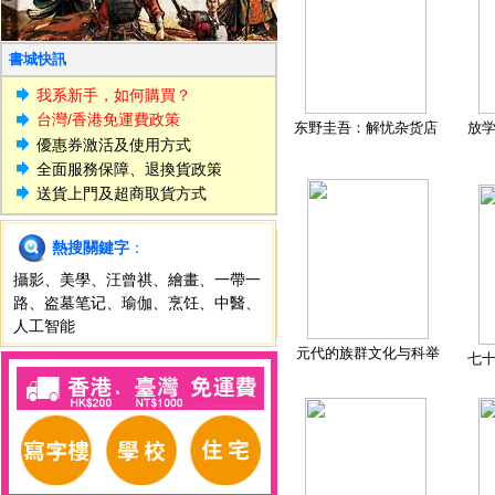
書城快訊
我系新手，如何購買？
台灣/香港免運費政策
东野圭吾：解忧杂货店
放
優惠券激活及使用方式
全面服務保障、退換貨政策
送貨上門及超商取貨方式
熱搜關鍵字
：
攝影
、
美學
、
汪曾祺
、
繪畫
、
一帶一
路
、
盗墓笔记
、
瑜伽
、
烹饪
、
中醫
、
人工智能
元代的族群文化与科举
七