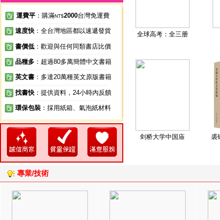
運費平
：購滿
2000
台灣免運費
NT$
速度快
：全台灣地區都以速遞發貨
全球高考：全三册
書價低
：歡迎與任何同類書店比價
品種多
：超過80多萬簡體中文書籍
英文書
：多達20萬種英文原版書籍
找書快
：提供資料，24小時內反饋
環保包裝
：採用紙箱、氣泡紙材料
剑桥大学中国庙
裘
專業/技術