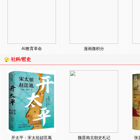
AI教育革命
漫画微积分
社科/哲史
开太平：宋太祖赵匡胤
魏晋南北朝史札记
张