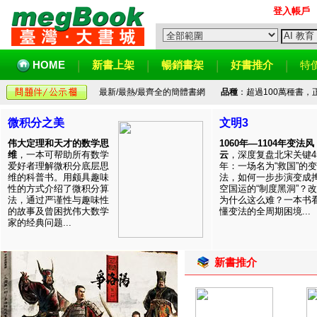
登入帳戶
HOME
新書上架
暢銷書架
好書推介
特
最新/最熱/最齊全的簡體書網
品種
：超過100萬種書
微积分之美
文明3
伟大定理和天才的数学思
1060年—1104年变法风
维
，一本可帮助所有数学
云
，深度复盘北宋关键4
爱好者理解微积分底层思
年：一场名为“救国”的变
维的科普书。用颇具趣味
法，如何一步步演变成
性的方式介绍了微积分算
空国运的“制度黑洞”？
法，通过严谨性与趣味性
为什么这么难？一本书
的故事及曾困扰伟大数学
懂变法的全周期困境...
家的经典问题...
新書推介