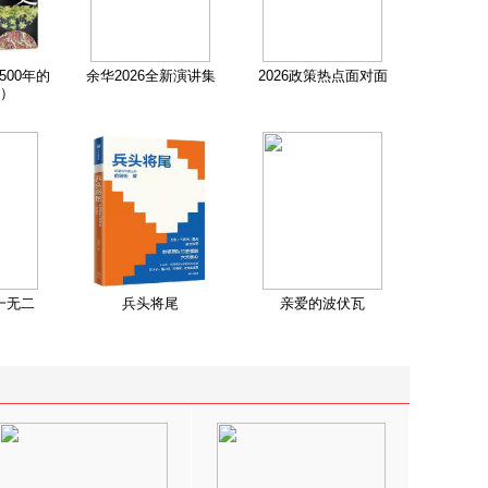
500年的
余华2026全新演讲集
2026政策热点面对面
）
一无二
兵头将尾
亲爱的波伏瓦