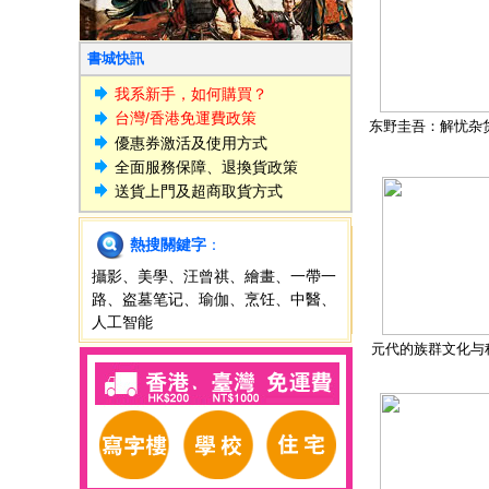
書城快訊
我系新手，如何購買？
台灣/香港免運費政策
东野圭吾：解忧杂
優惠券激活及使用方式
全面服務保障、退換貨政策
送貨上門及超商取貨方式
熱搜關鍵字
：
攝影
、
美學
、
汪曾祺
、
繪畫
、
一帶一
路
、
盗墓笔记
、
瑜伽
、
烹饪
、
中醫
、
人工智能
元代的族群文化与