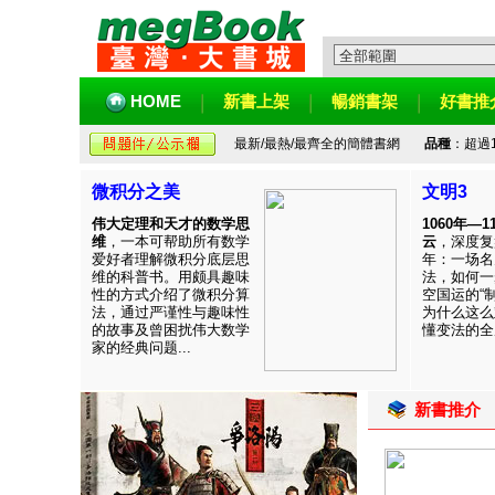
HOME
新書上架
暢銷書架
好書推
最新/最熱/最齊全的簡體書網
品種
：超過
微积分之美
文明3
伟大定理和天才的数学思
1060年—
维
，一本可帮助所有数学
云
，深度复
爱好者理解微积分底层思
年：一场名
维的科普书。用颇具趣味
法，如何一
性的方式介绍了微积分算
空国运的“
法，通过严谨性与趣味性
为什么这么
的故事及曾困扰伟大数学
懂变法的全周
家的经典问题...
新書推介