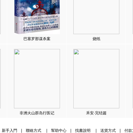
巴塞罗那谋杀案
烧纸
非洲火山群岛行医记
禾安·完结篇
|
新手入門
|
聯絡方式
|
幫助中心
|
找書說明
|
送貨方式
|
付款