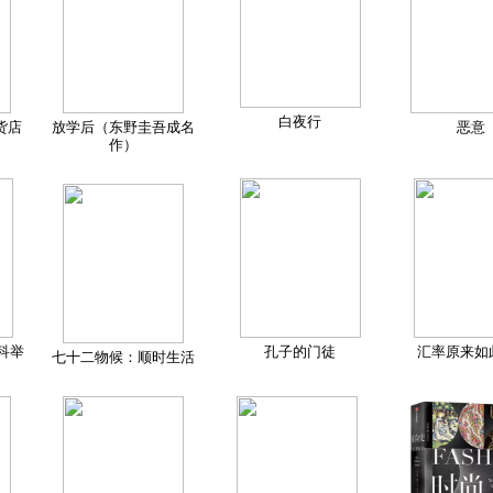
白夜行
货店
放学后（东野圭吾成名
恶意
作）
科举
孔子的门徒
汇率原来如
七十二物候：顺时生活