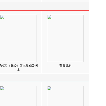
王叔和《脉经》版本集成及考
董氏儿科
证