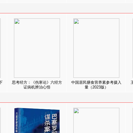
下
思考经方：《伤寒论》六经方
中国居民膳食营养素参考摄入
证病机辨治心悟
量（2023版）