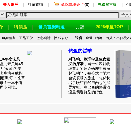
登入帳戶
|
訂單查詢
|
購物車/收銀台
(0)
|
在線留言板
|
付
介
特價區
會員書架精選
月讀
2025年度TOP
100萬種書，正品正价，放心網購，悭钱省心
送貨
：速遞 / 物流，時效：出貨後2-
钓鱼的哲学
1104年变法风
对飞钓、物理学及生命意
盘北宋关键45
义的探索
，当一位深耕物
为“救国”的变
理前沿的理论物理学家握
步步演变成掏
起飞钓竿，被公式与学术
制度黑洞”？改革
会议填满的旅途，忽然长
难？一本书看
出了联结自然与内心的温
期困境...
柔枝桠。在巴西的热带清
流里偶遇鲜见的鳟鱼...