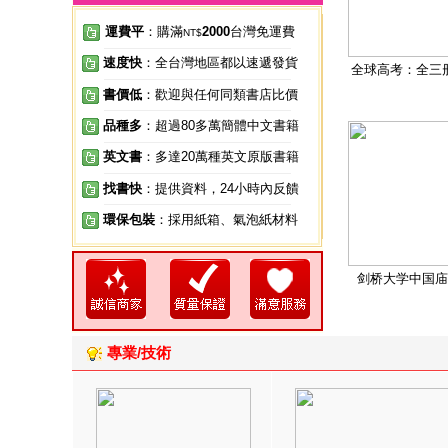
運費平
：購滿
2000
台灣免運費
NT$
速度快
：全台灣地區都以速遞發貨
全球高考：全三
書價低
：歡迎與任何同類書店比價
品種多
：超過80多萬簡體中文書籍
英文書
：多達20萬種英文原版書籍
找書快
：提供資料，24小時內反饋
環保包裝
：採用紙箱、氣泡紙材料
剑桥大学中国庙
專業/技術