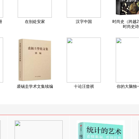
册
在别处安家
汉字中国
时尚史（跨越2
时尚史诗
裘锡圭学术文集续编
十论汪曾祺
你的大脑独