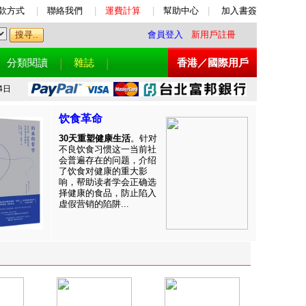
款方式
|
聯絡我們
|
運費計算
|
幫助中心
|
加入書簽
會員登入
新用戶註冊
分類閱讀
雜誌
香港／國際用戶
4日
饮食革命
30天重塑健康生活
。针对
不良饮食习惯这一当前社
会普遍存在的问题，介绍
了饮食对健康的重大影
响，帮助读者学会正确选
择健康的食品，防止陷入
虚假营销的陷阱...