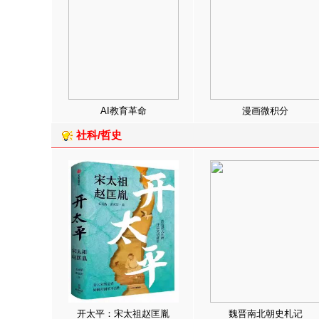
AI教育革命
漫画微积分
社科/哲史
开太平：宋太祖赵匡胤
魏晋南北朝史札记