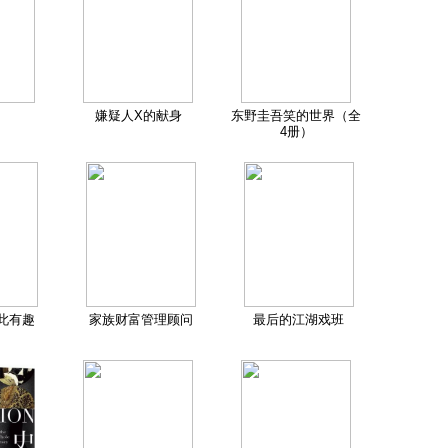
嫌疑人X的献身
东野圭吾笑的世界（全
4册）
此有趣
家族财富管理顾问
最后的江湖戏班