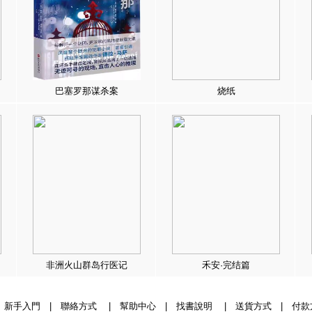
巴塞罗那谋杀案
烧纸
非洲火山群岛行医记
禾安·完结篇
|
新手入門
|
聯絡方式
|
幫助中心
|
找書說明
|
送貨方式
|
付款