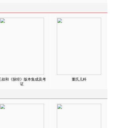
王叔和《脉经》版本集成及考
董氏儿科
证