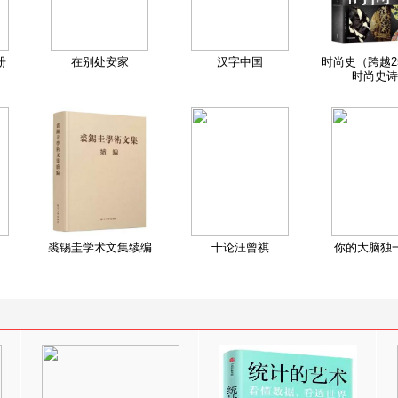
册
在别处安家
汉字中国
时尚史（跨越2
时尚史诗
裘锡圭学术文集续编
十论汪曾祺
你的大脑独