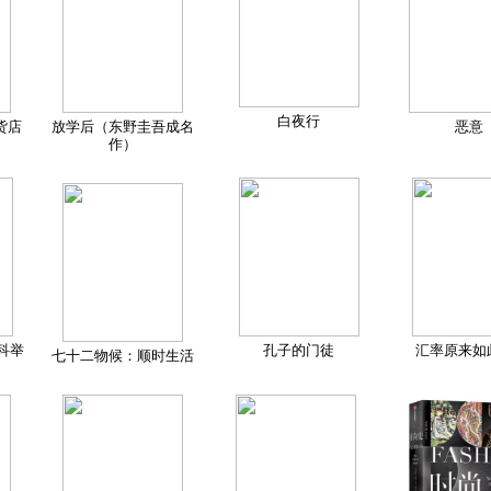
白夜行
货店
放学后（东野圭吾成名
恶意
作）
科举
孔子的门徒
汇率原来如
七十二物候：顺时生活