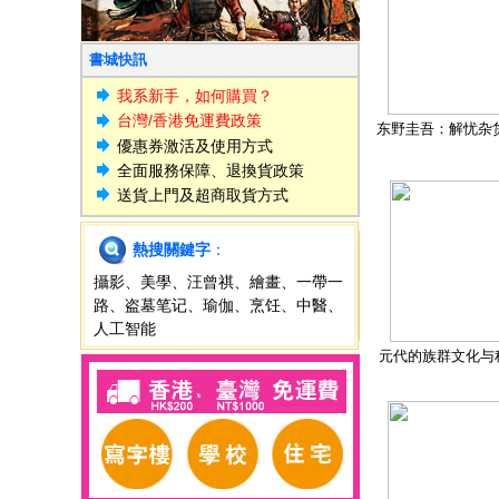
書城快訊
我系新手，如何購買？
台灣/香港免運費政策
东野圭吾：解忧杂
優惠券激活及使用方式
全面服務保障、退換貨政策
送貨上門及超商取貨方式
熱搜關鍵字
：
攝影
、
美學
、
汪曾祺
、
繪畫
、
一帶一
路
、
盗墓笔记
、
瑜伽
、
烹饪
、
中醫
、
人工智能
元代的族群文化与