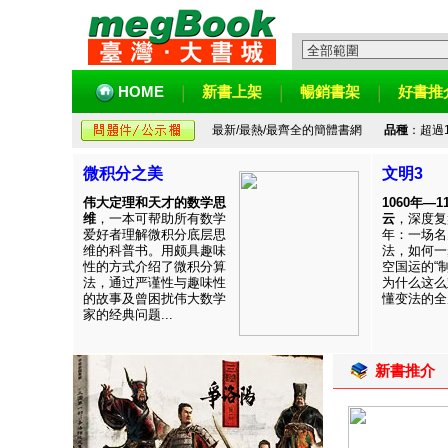
HOME
新書上架
暢銷書架
好書推
最新/最熱/最齊全的簡體書網
品種
：超過
微积分之美
文明3
伟大定理和天才的数学思
1060年—
维
，一本可帮助所有数学
云
，深度复
爱好者理解微积分底层思
年：一场名
维的科普书。用颇具趣味
法，如何一
性的方式介绍了微积分算
空国运的“
法，通过严谨性与趣味性
为什么这么
的故事及曾困扰伟大数学
懂变法的全周
家的经典问题...
新書推介