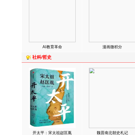
AI教育革命
漫画微积分
社科/哲史
开太平：宋太祖赵匡胤
魏晋南北朝史札记