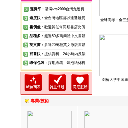
運費平
：購滿
2000
台灣免運費
NT$
速度快
：全台灣地區都以速遞發貨
全球高考：全三
書價低
：歡迎與任何同類書店比價
品種多
：超過80多萬簡體中文書籍
英文書
：多達20萬種英文原版書籍
找書快
：提供資料，24小時內反饋
環保包裝
：採用紙箱、氣泡紙材料
剑桥大学中国庙
專業/技術