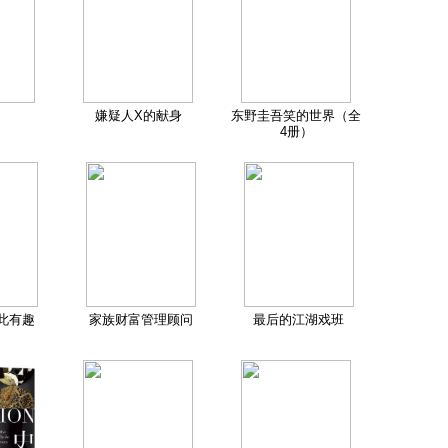
嫌疑人X的献身
东野圭吾笑的世界（全
4册）
此有趣
家族财富管理顾问
最后的江湖戏班