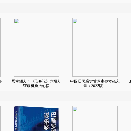
下
思考经方：《伤寒论》六经方
中国居民膳食营养素参考摄入
证病机辨治心悟
量（2023版）