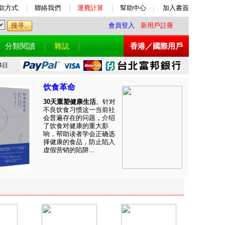
款方式
|
聯絡我們
|
運費計算
|
幫助中心
|
加入書簽
會員登入
新用戶註冊
分類閱讀
雜誌
香港／國際用戶
4日
饮食革命
30天重塑健康生活
。针对
不良饮食习惯这一当前社
会普遍存在的问题，介绍
了饮食对健康的重大影
响，帮助读者学会正确选
择健康的食品，防止陷入
虚假营销的陷阱...