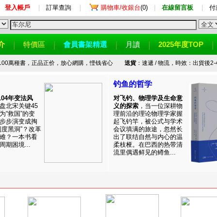
登入帳戶
|
訂單查詢
|
購物車/收銀台
(0)
|
在線留言板
|
付
介
特價區
會員書架精選
月讀
2025年度TOP
100萬種書，正品正价，放心網購，悭钱省心
送貨
：速遞 / 物流，時效：出貨後2-
钓鱼的哲学
1104年变法风
对飞钓、物理学及生命意
盘北宋关键45
义的探索
，当一位深耕物
为“救国”的变
理前沿的理论物理学家握
步步演变成掏
起飞钓竿，被公式与学术
制度黑洞”？改革
会议填满的旅途，忽然长
难？一本书看
出了联结自然与内心的温
期困境...
柔枝桠。在巴西的热带清
流里偶遇鲜见的鳟鱼...