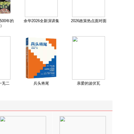
500年的
余华2026全新演讲集
2026政策热点面对面
）
一无二
兵头将尾
亲爱的波伏瓦