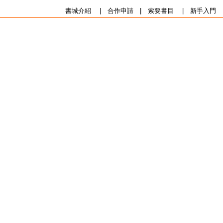
書城介紹
|
合作申請
|
索要書目
|
新手入門