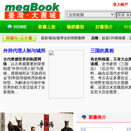
登入帳戶
HOME
新書上架
暢銷書架
好書推介
特
最新/最熱/最齊全的簡體書網
品種
：超過100萬種書
外邦代理人制与城邦
三国的真相
古代希腊世界的制度网
有史料根基，又有大众
络
，以古希腊重要的荣誉
读感
，全书参照《三国
制度“外邦代理人制”为透
志》《后汉书》等正统
镜，透视城邦从“无政府社
料，融合近现代史学研
会”到帝国等级秩序的根本
究、考古实证多重佐证
转型，为解读古代地中海
杜绝野史戏说与主观臆
世界的权力变迁提供了全
断，还原汉末至魏晋的
新视角...
实宏大历史图景...
新書推介