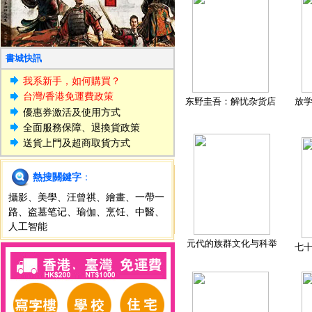
書城快訊
我系新手，如何購買？
台灣/香港免運費政策
东野圭吾：解忧杂货店
放
優惠券激活及使用方式
全面服務保障、退換貨政策
送貨上門及超商取貨方式
熱搜關鍵字
：
攝影
、
美學
、
汪曾祺
、
繪畫
、
一帶一
路
、
盗墓笔记
、
瑜伽
、
烹饪
、
中醫
、
人工智能
元代的族群文化与科举
七