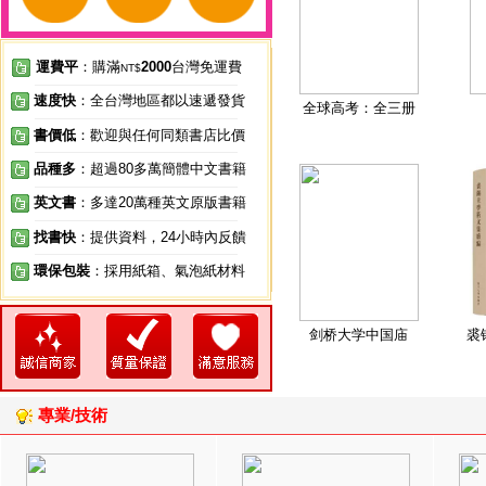
運費平
：購滿
2000
台灣免運費
NT$
速度快
：全台灣地區都以速遞發貨
全球高考：全三册
書價低
：歡迎與任何同類書店比價
品種多
：超過80多萬簡體中文書籍
英文書
：多達20萬種英文原版書籍
找書快
：提供資料，24小時內反饋
環保包裝
：採用紙箱、氣泡紙材料
剑桥大学中国庙
裘
專業/技術