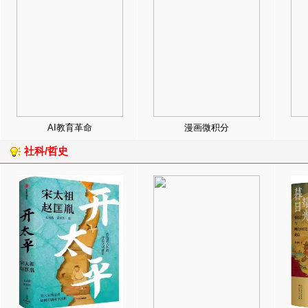
AI教育革命
漫画微积分
社科/哲史