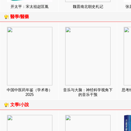
开太平：宋太祖赵匡胤
魏晋南北朝史札记
张
醫學/醫藥
中国中医药年鉴（学术卷）
音乐与大脑：神经科学视角下
思考
2025
的音乐干预
文學/小說