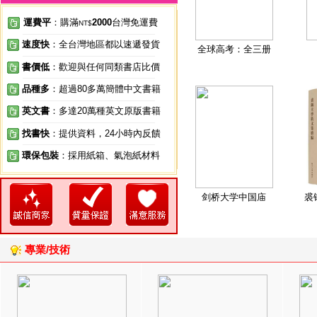
運費平
：購滿
2000
台灣免運費
NT$
速度快
：全台灣地區都以速遞發貨
全球高考：全三册
書價低
：歡迎與任何同類書店比價
品種多
：超過80多萬簡體中文書籍
英文書
：多達20萬種英文原版書籍
找書快
：提供資料，24小時內反饋
環保包裝
：採用紙箱、氣泡紙材料
剑桥大学中国庙
裘
專業/技術