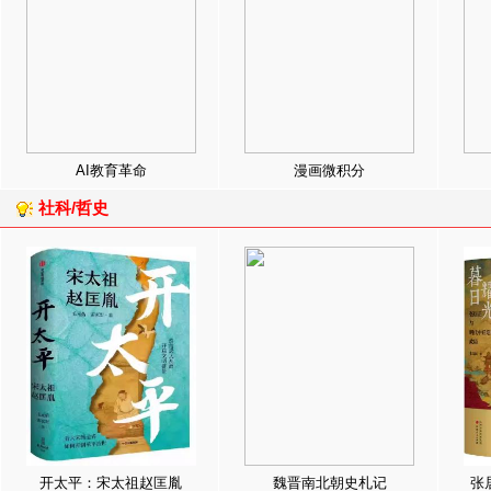
AI教育革命
漫画微积分
社科/哲史
开太平：宋太祖赵匡胤
魏晋南北朝史札记
张