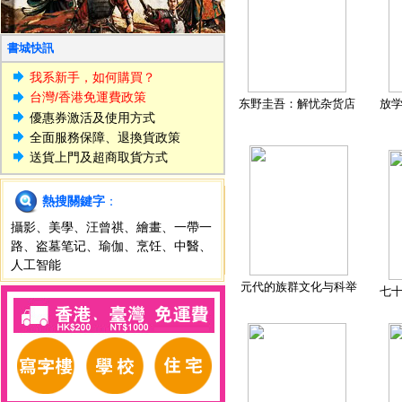
書城快訊
我系新手，如何購買？
台灣/香港免運費政策
东野圭吾：解忧杂货店
放
優惠券激活及使用方式
全面服務保障、退換貨政策
送貨上門及超商取貨方式
熱搜關鍵字
：
攝影
、
美學
、
汪曾祺
、
繪畫
、
一帶一
路
、
盗墓笔记
、
瑜伽
、
烹饪
、
中醫
、
人工智能
元代的族群文化与科举
七