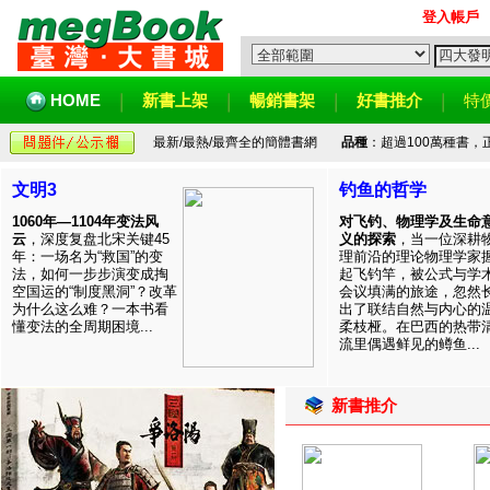
登入帳戶
HOME
新書上架
暢銷書架
好書推介
特
最新/最熱/最齊全的簡體書網
品種
：超過100萬種書
文明3
钓鱼的哲学
1060年—1104年变法风
对飞钓、物理学及生命
云
，深度复盘北宋关键45
义的探索
，当一位深耕
年：一场名为“救国”的变
理前沿的理论物理学家
法，如何一步步演变成掏
起飞钓竿，被公式与学
空国运的“制度黑洞”？改革
会议填满的旅途，忽然
为什么这么难？一本书看
出了联结自然与内心的
懂变法的全周期困境...
柔枝桠。在巴西的热带
流里偶遇鲜见的鳟鱼...
新書推介