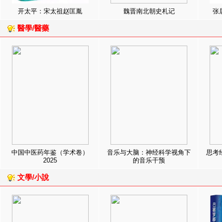
开太平：宋太祖赵匡胤
魏晋南北朝史札记
张
醫學/醫藥
中国中医药年鉴（学术卷）
音乐与大脑：神经科学视角下
思考
2025
的音乐干预
文學/小說