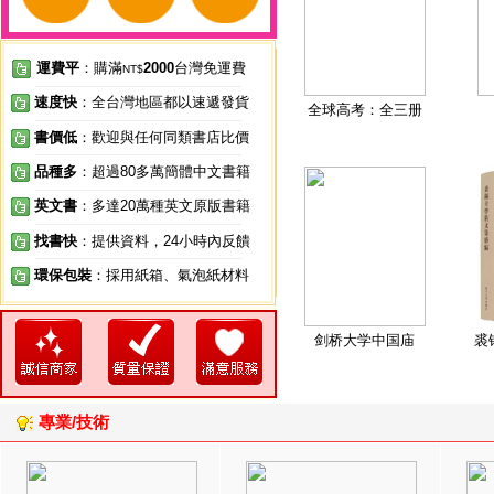
運費平
：購滿
2000
台灣免運費
NT$
速度快
：全台灣地區都以速遞發貨
全球高考：全三册
書價低
：歡迎與任何同類書店比價
品種多
：超過80多萬簡體中文書籍
英文書
：多達20萬種英文原版書籍
找書快
：提供資料，24小時內反饋
環保包裝
：採用紙箱、氣泡紙材料
剑桥大学中国庙
裘
專業/技術