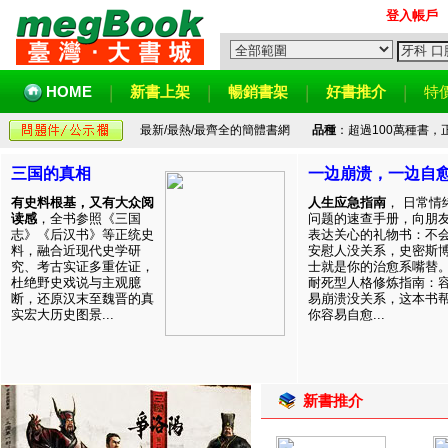
登入帳戶
HOME
新書上架
暢銷書架
好書推介
特
最新/最熱/最齊全的簡體書網
品種
：超過100萬種書
三国的真相
一边崩溃，一边自
有史料根基，又有大众阅
人生应急指南
， 日常情
读感
，全书参照《三国
问题的速查手册，向朋
志》《后汉书》等正统史
表达关心的礼物书：不
料，融合近现代史学研
安慰人没关系，史密斯
究、考古实证多重佐证，
士就是你的治愈系嘴替
杜绝野史戏说与主观臆
耐死型人格修炼指南：
断，还原汉末至魏晋的真
易崩溃没关系，这本书
实宏大历史图景...
你容易自愈...
新書推介