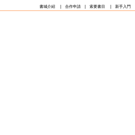
書城介紹
|
合作申請
|
索要書目
|
新手入門