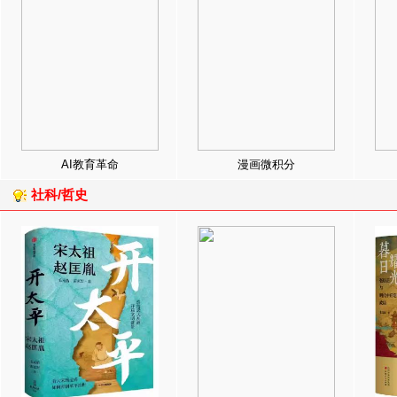
AI教育革命
漫画微积分
社科/哲史