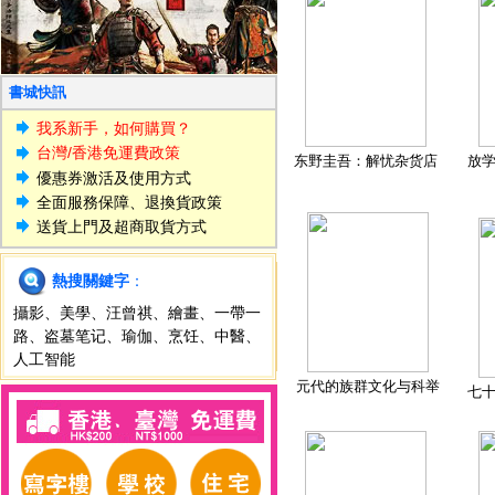
書城快訊
我系新手，如何購買？
台灣/香港免運費政策
东野圭吾：解忧杂货店
放
優惠券激活及使用方式
全面服務保障、退換貨政策
送貨上門及超商取貨方式
熱搜關鍵字
：
攝影
、
美學
、
汪曾祺
、
繪畫
、
一帶一
路
、
盗墓笔记
、
瑜伽
、
烹饪
、
中醫
、
人工智能
元代的族群文化与科举
七