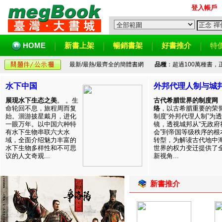
登入帳戶
HOME
新書上架
暢銷書架
好書推介
特
最新/最熱/最齊全的簡體書網
品種
：超過100萬種書
水下中国
外邦代理人制与城
展现水下生态之美
。 。生
古代希腊世界的制度网
命轮回不息，旅程周而复
络
，以古希腊重要的荣
始。洄游披星戴月，进化
制度“外邦代理人制”为透
一眼万年。以中国六种特
镜，透视城邦从“无政府
有水下生物串联六大水
会”到帝国等级秩序的根
域，全面介绍魅力丰富的
转型，为解读古代地中
水下生物多样性和不可思
世界的权力变迁提供了
议的人文奇观...
新视角...
新書推介