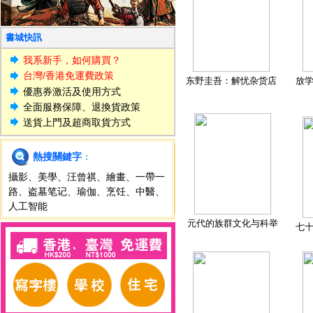
書城快訊
我系新手，如何購買？
台灣/香港免運費政策
东野圭吾：解忧杂货店
放
優惠券激活及使用方式
全面服務保障、退換貨政策
送貨上門及超商取貨方式
熱搜關鍵字
：
攝影
、
美學
、
汪曾祺
、
繪畫
、
一帶一
路
、
盗墓笔记
、
瑜伽
、
烹饪
、
中醫
、
人工智能
元代的族群文化与科举
七