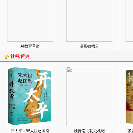
AI教育革命
漫画微积分
社科/哲史
开太平：宋太祖赵匡胤
魏晋南北朝史札记
张