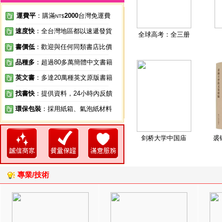
運費平
：購滿
2000
台灣免運費
NT$
速度快
：全台灣地區都以速遞發貨
全球高考：全三册
書價低
：歡迎與任何同類書店比價
品種多
：超過80多萬簡體中文書籍
英文書
：多達20萬種英文原版書籍
找書快
：提供資料，24小時內反饋
環保包裝
：採用紙箱、氣泡紙材料
剑桥大学中国庙
裘
專業/技術