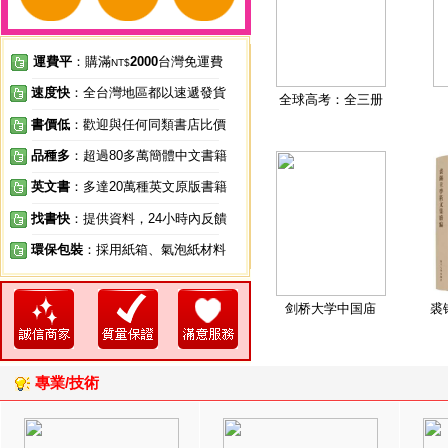
運費平
：購滿
2000
台灣免運費
NT$
速度快
：全台灣地區都以速遞發貨
全球高考：全三册
書價低
：歡迎與任何同類書店比價
品種多
：超過80多萬簡體中文書籍
英文書
：多達20萬種英文原版書籍
找書快
：提供資料，24小時內反饋
環保包裝
：採用紙箱、氣泡紙材料
剑桥大学中国庙
裘
專業/技術