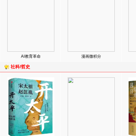
AI教育革命
漫画微积分
社科/哲史