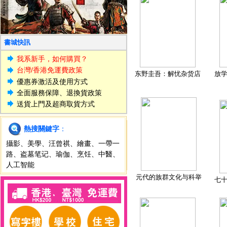
書城快訊
我系新手，如何購買？
台灣/香港免運費政策
东野圭吾：解忧杂货店
放
優惠券激活及使用方式
全面服務保障、退換貨政策
送貨上門及超商取貨方式
熱搜關鍵字
：
攝影
、
美學
、
汪曾祺
、
繪畫
、
一帶一
路
、
盗墓笔记
、
瑜伽
、
烹饪
、
中醫
、
人工智能
元代的族群文化与科举
七