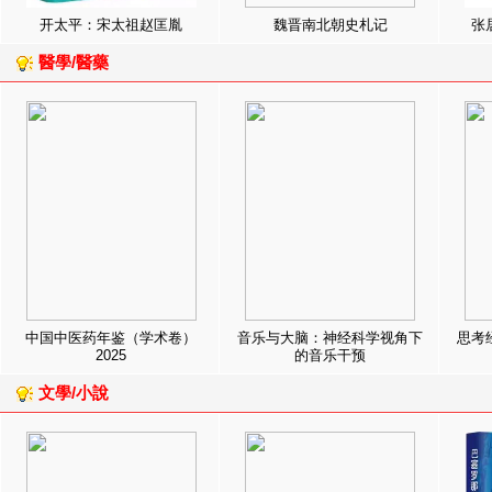
开太平：宋太祖赵匡胤
魏晋南北朝史札记
张
醫學/醫藥
中国中医药年鉴（学术卷）
音乐与大脑：神经科学视角下
思考
2025
的音乐干预
文學/小說