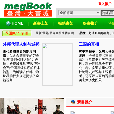
登入帳戶
HOME
新書上架
暢銷書架
好書推介
特
最新/最熱/最齊全的簡體書網
品種
：超過100萬種書
外邦代理人制与城邦
三国的真相
古代希腊世界的制度网
有史料根基，又有大众
络
，以古希腊重要的荣誉
读感
，全书参照《三国
制度“外邦代理人制”为透
志》《后汉书》等正统
镜，透视城邦从“无政府社
料，融合近现代史学研
会”到帝国等级秩序的根本
究、考古实证多重佐证
转型，为解读古代地中海
杜绝野史戏说与主观臆
世界的权力变迁提供了全
断，还原汉末至魏晋的
新视角...
实宏大历史图景...
新書推介