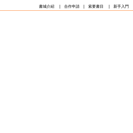
書城介紹
|
合作申請
|
索要書目
|
新手入門