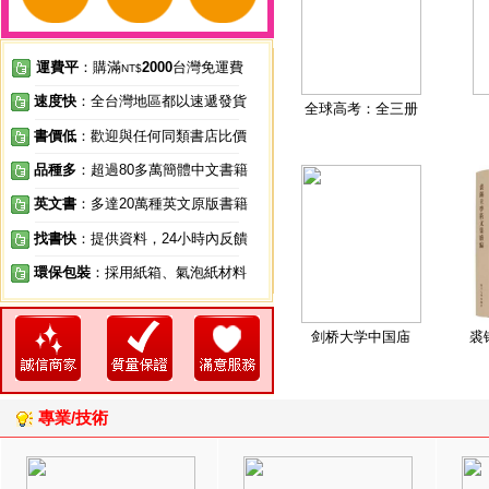
運費平
：購滿
2000
台灣免運費
NT$
速度快
：全台灣地區都以速遞發貨
全球高考：全三册
書價低
：歡迎與任何同類書店比價
品種多
：超過80多萬簡體中文書籍
英文書
：多達20萬種英文原版書籍
找書快
：提供資料，24小時內反饋
環保包裝
：採用紙箱、氣泡紙材料
剑桥大学中国庙
裘
專業/技術