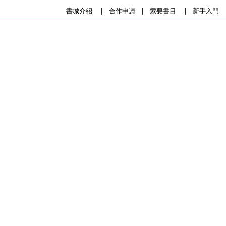
書城介紹
|
合作申請
|
索要書目
|
新手入門