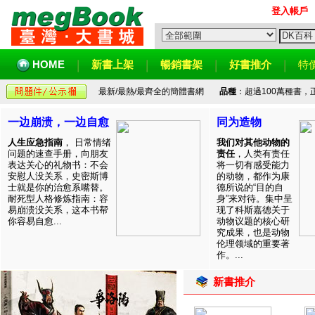
登入帳戶
HOME
新書上架
暢銷書架
好書推介
特
最新/最熱/最齊全的簡體書網
品種
：超過100萬種書
一边崩溃，一边自愈
同为造物
人生应急指南
， 日常情绪
我们对其他动物的
问题的速查手册，向朋友
责任
，人类有责任
表达关心的礼物书：不会
将一切有感受能力
安慰人没关系，史密斯博
的动物，都作为康
士就是你的治愈系嘴替。
德所说的“目的自
耐死型人格修炼指南：容
身”来对待。集中呈
易崩溃没关系，这本书帮
现了科斯嘉德关于
你容易自愈...
动物议题的核心研
究成果，也是动物
伦理领域的重要著
作。...
新書推介