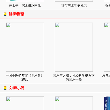
开太平：宋太祖赵匡胤
魏晋南北朝史札记
张
醫學/醫藥
中国中医药年鉴（学术卷）
音乐与大脑：神经科学视角下
思考
2025
的音乐干预
文學/小說