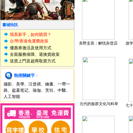
書城快訊
我系新手，如何購買？
台灣/香港免運費政策
东野圭吾：解忧杂货店
放
優惠券激活及使用方式
全面服務保障、退換貨政策
送貨上門及超商取貨方式
熱搜關鍵字
：
攝影
、
美學
、
汪曾祺
、
繪畫
、
一帶一
路
、
盗墓笔记
、
瑜伽
、
烹饪
、
中醫
、
人工智能
元代的族群文化与科举
七