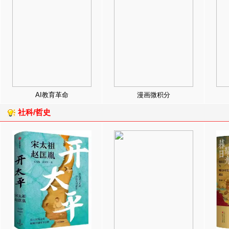
AI教育革命
漫画微积分
社科/哲史