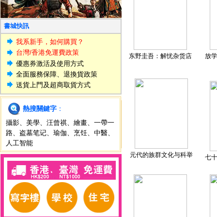
書城快訊
我系新手，如何購買？
台灣/香港免運費政策
东野圭吾：解忧杂货店
放
優惠券激活及使用方式
全面服務保障、退換貨政策
送貨上門及超商取貨方式
熱搜關鍵字
：
攝影
、
美學
、
汪曾祺
、
繪畫
、
一帶一
路
、
盗墓笔记
、
瑜伽
、
烹饪
、
中醫
、
人工智能
元代的族群文化与科举
七