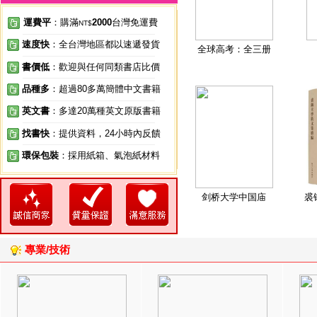
運費平
：購滿
2000
台灣免運費
NT$
速度快
：全台灣地區都以速遞發貨
全球高考：全三册
書價低
：歡迎與任何同類書店比價
品種多
：超過80多萬簡體中文書籍
英文書
：多達20萬種英文原版書籍
找書快
：提供資料，24小時內反饋
環保包裝
：採用紙箱、氣泡紙材料
剑桥大学中国庙
裘
專業/技術