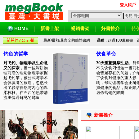
登入帳戶
HOME
新書上架
暢銷書架
好書推介
特
最新/最熱/最齊全的簡體書網
品種
：超過100萬種書
钓鱼的哲学
饮食革命
对飞钓、物理学及生命意
30天重塑健康生活
。针
义的探索
，当一位深耕物
不良饮食习惯这一当前
理前沿的理论物理学家握
会普遍存在的问题，介
起飞钓竿，被公式与学术
了饮食对健康的重大影
会议填满的旅途，忽然长
响，帮助读者学会正确
出了联结自然与内心的温
择健康的食品，防止陷
柔枝桠。在巴西的热带清
虚假营销的陷阱...
流里偶遇鲜见的鳟鱼...
新書推介