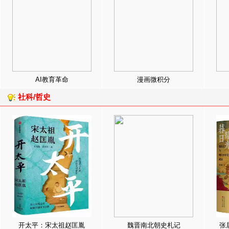
AI教育革命
漫画微积分
社科/哲史
开太平：宋太祖赵匡胤
魏晋南北朝史札记
张