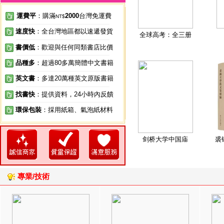
運費平
：購滿
2000
台灣免運費
NT$
速度快
：全台灣地區都以速遞發貨
全球高考：全三册
書價低
：歡迎與任何同類書店比價
品種多
：超過80多萬簡體中文書籍
英文書
：多達20萬種英文原版書籍
找書快
：提供資料，24小時內反饋
環保包裝
：採用紙箱、氣泡紙材料
剑桥大学中国庙
裘
專業/技術