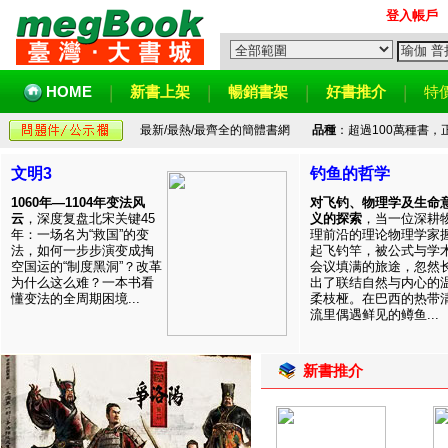
登入帳戶
HOME
新書上架
暢銷書架
好書推介
特
最新/最熱/最齊全的簡體書網
品種
：超過100萬種書
文明3
钓鱼的哲学
1060年—1104年变法风
对飞钓、物理学及生命
云
，深度复盘北宋关键45
义的探索
，当一位深耕
年：一场名为“救国”的变
理前沿的理论物理学家
法，如何一步步演变成掏
起飞钓竿，被公式与学
空国运的“制度黑洞”？改革
会议填满的旅途，忽然
为什么这么难？一本书看
出了联结自然与内心的
懂变法的全周期困境...
柔枝桠。在巴西的热带
流里偶遇鲜见的鳟鱼...
新書推介