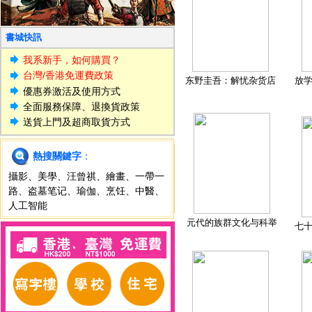
書城快訊
我系新手，如何購買？
台灣/香港免運費政策
东野圭吾：解忧杂货店
放
優惠券激活及使用方式
全面服務保障、退換貨政策
送貨上門及超商取貨方式
熱搜關鍵字
：
攝影
、
美學
、
汪曾祺
、
繪畫
、
一帶一
路
、
盗墓笔记
、
瑜伽
、
烹饪
、
中醫
、
人工智能
元代的族群文化与科举
七