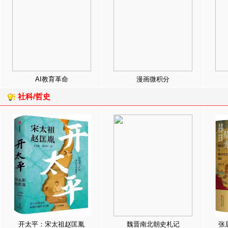
AI教育革命
漫画微积分
社科/哲史
开太平：宋太祖赵匡胤
魏晋南北朝史札记
张