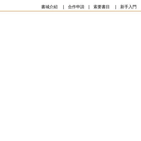
書城介紹
|
合作申請
|
索要書目
|
新手入門