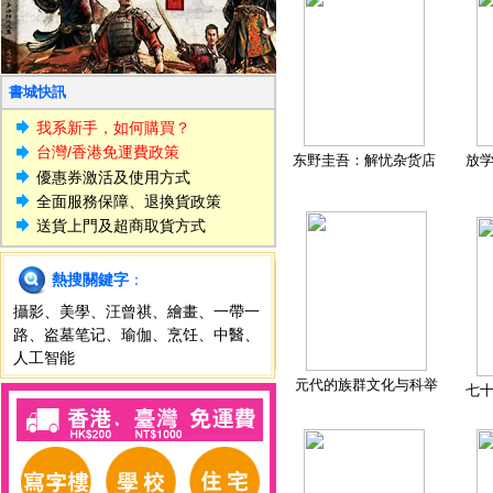
書城快訊
我系新手，如何購買？
台灣/香港免運費政策
东野圭吾：解忧杂货店
放
優惠券激活及使用方式
全面服務保障、退換貨政策
送貨上門及超商取貨方式
熱搜關鍵字
：
攝影
、
美學
、
汪曾祺
、
繪畫
、
一帶一
路
、
盗墓笔记
、
瑜伽
、
烹饪
、
中醫
、
人工智能
元代的族群文化与科举
七