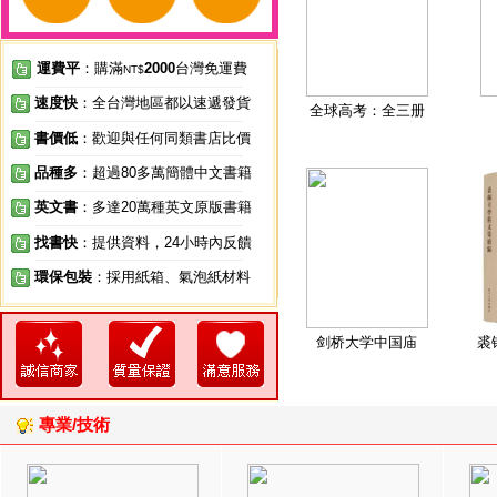
運費平
：購滿
2000
台灣免運費
NT$
速度快
：全台灣地區都以速遞發貨
全球高考：全三册
書價低
：歡迎與任何同類書店比價
品種多
：超過80多萬簡體中文書籍
英文書
：多達20萬種英文原版書籍
找書快
：提供資料，24小時內反饋
環保包裝
：採用紙箱、氣泡紙材料
剑桥大学中国庙
裘
專業/技術