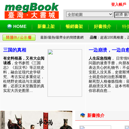
登入帳戶
HOME
新書上架
暢銷書架
好書推介
特
最新/最熱/最齊全的簡體書網
品種
：超過100萬種書
三国的真相
一边崩溃，一边自
有史料根基，又有大众阅
人生应急指南
， 日常情
读感
，全书参照《三国
问题的速查手册，向朋
志》《后汉书》等正统史
表达关心的礼物书：不
料，融合近现代史学研
安慰人没关系，史密斯
究、考古实证多重佐证，
士就是你的治愈系嘴替
杜绝野史戏说与主观臆
耐死型人格修炼指南：
断，还原汉末至魏晋的真
易崩溃没关系，这本书
实宏大历史图景...
你容易自愈...
新書推介