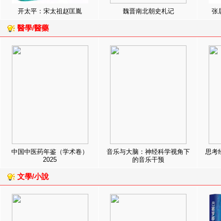
开太平：宋太祖赵匡胤
魏晋南北朝史札记
张
醫學/醫藥
中国中医药年鉴（学术卷）
音乐与大脑：神经科学视角下
思考
2025
的音乐干预
文學/小說