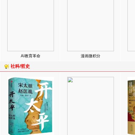
AI教育革命
漫画微积分
社科/哲史