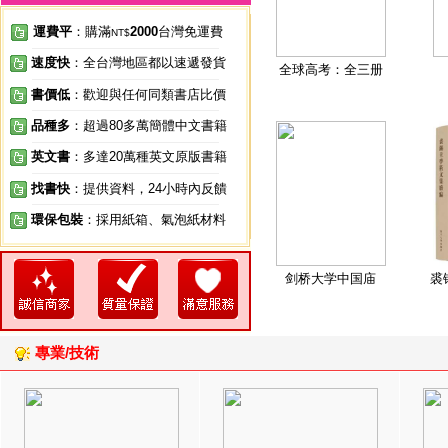
運費平
：購滿
2000
台灣免運費
NT$
速度快
：全台灣地區都以速遞發貨
全球高考：全三册
書價低
：歡迎與任何同類書店比價
品種多
：超過80多萬簡體中文書籍
英文書
：多達20萬種英文原版書籍
找書快
：提供資料，24小時內反饋
環保包裝
：採用紙箱、氣泡紙材料
剑桥大学中国庙
裘
專業/技術