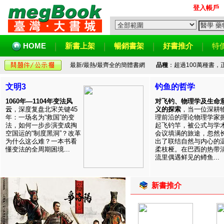
登入帳戶
HOME
新書上架
暢銷書架
好書推介
特
最新/最熱/最齊全的簡體書網
品種
：超過100萬種書
文明3
钓鱼的哲学
1060年—1104年变法风
对飞钓、物理学及生命
云
，深度复盘北宋关键45
义的探索
，当一位深耕
年：一场名为“救国”的变
理前沿的理论物理学家
法，如何一步步演变成掏
起飞钓竿，被公式与学
空国运的“制度黑洞”？改革
会议填满的旅途，忽然
为什么这么难？一本书看
出了联结自然与内心的
懂变法的全周期困境...
柔枝桠。在巴西的热带
流里偶遇鲜见的鳟鱼...
新書推介