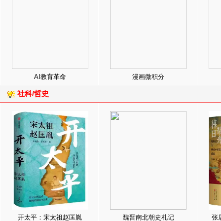
AI教育革命
漫画微积分
社科/哲史
开太平：宋太祖赵匡胤
魏晋南北朝史札记
张