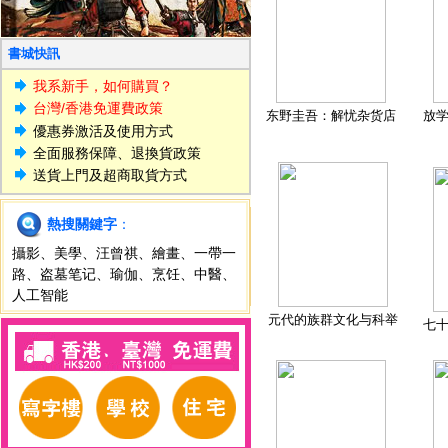
書城快訊
我系新手，如何購買？
台灣/香港免運費政策
东野圭吾：解忧杂货店
放
優惠券激活及使用方式
全面服務保障、退換貨政策
送貨上門及超商取貨方式
熱搜關鍵字
：
攝影
、
美學
、
汪曾祺
、
繪畫
、
一帶一
路
、
盗墓笔记
、
瑜伽
、
烹饪
、
中醫
、
人工智能
元代的族群文化与科举
七