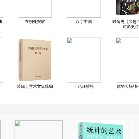
册
在别处安家
汉字中国
时尚史（跨越2
时尚史诗
裘锡圭学术文集续编
十论汪曾祺
你的大脑独