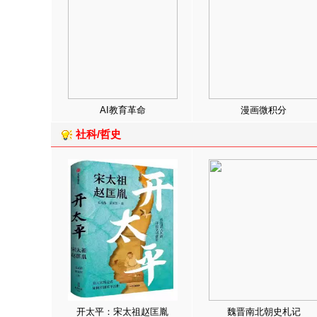
AI教育革命
漫画微积分
社科/哲史
开太平：宋太祖赵匡胤
魏晋南北朝史札记