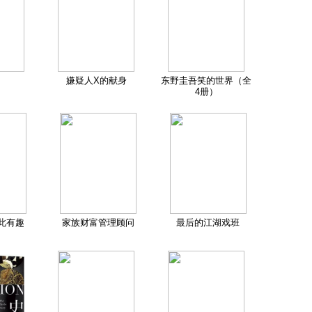
嫌疑人X的献身
东野圭吾笑的世界（全
4册）
此有趣
家族财富管理顾问
最后的江湖戏班