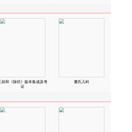
王叔和《脉经》版本集成及考
董氏儿科
证