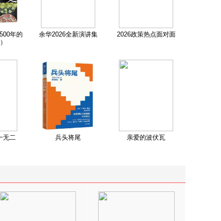
500年的
余华2026全新演讲集
2026政策热点面对面
）
一无二
兵头将尾
亲爱的波伏瓦