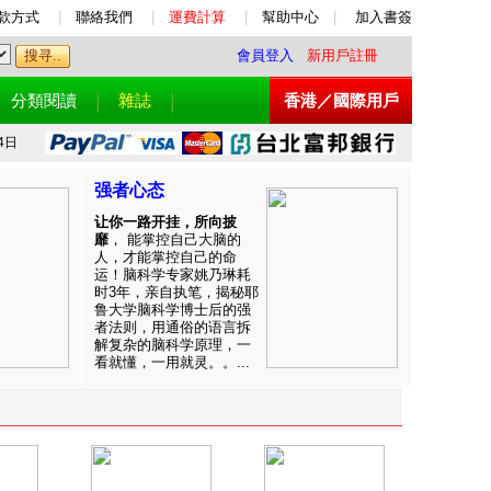
款方式
|
聯絡我們
|
運費計算
|
幫助中心
|
加入書簽
會員登入
新用戶註冊
分類閱讀
雜誌
香港／國際用戶
4日
强者心态
让你一路开挂，所向披
靡
， 能掌控自己大脑的
人，才能掌控自己的命
运！脑科学专家姚乃琳耗
时3年，亲自执笔，揭秘耶
鲁大学脑科学博士后的强
者法则，用通俗的语言拆
解复杂的脑科学原理，一
看就懂，一用就灵。。...