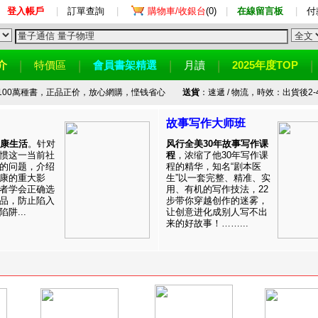
登入帳戶
|
訂單查詢
|
購物車/收銀台
(0)
|
在線留言板
|
付
介
特價區
會員書架精選
月讀
2025年度TOP
100萬種書，正品正价，放心網購，悭钱省心
送貨
：速遞 / 物流，時效：出貨後2-
故事写作大师班
健康生活
。针对
风行全美30年故事写作课
惯这一当前社
程
，浓缩了他30年写作课
的问题，介绍
程的精华，知名“剧本医
康的重大影
生”以一套完整、精准、实
者学会正确选
用、有机的写作技法，22
品，防止陷入
步带你穿越创作的迷雾，
阱...
让创意进化成别人写不出
来的好故事！……...