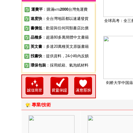
運費平
：購滿
2000
台灣免運費
NT$
速度快
：全台灣地區都以速遞發貨
全球高考：全三
書價低
：歡迎與任何同類書店比價
品種多
：超過80多萬簡體中文書籍
英文書
：多達20萬種英文原版書籍
找書快
：提供資料，24小時內反饋
環保包裝
：採用紙箱、氣泡紙材料
剑桥大学中国庙
專業/技術