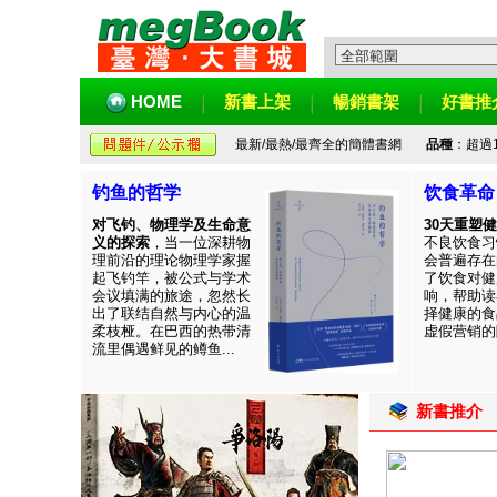
HOME
新書上架
暢銷書架
好書推
最新/最熱/最齊全的簡體書網
品種
：超過
钓鱼的哲学
饮食革命
对飞钓、物理学及生命意
30天重塑
义的探索
，当一位深耕物
不良饮食习
理前沿的理论物理学家握
会普遍存在
起飞钓竿，被公式与学术
了饮食对健
会议填满的旅途，忽然长
响，帮助读
出了联结自然与内心的温
择健康的食
柔枝桠。在巴西的热带清
虚假营销的陷
流里偶遇鲜见的鳟鱼...
新書推介