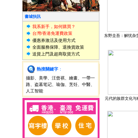
書城快訊
我系新手，如何購買？
台灣/香港免運費政策
东野圭吾：解忧杂
優惠券激活及使用方式
全面服務保障、退換貨政策
送貨上門及超商取貨方式
熱搜關鍵字
：
攝影
、
美學
、
汪曾祺
、
繪畫
、
一帶一
路
、
盗墓笔记
、
瑜伽
、
烹饪
、
中醫
、
人工智能
元代的族群文化与