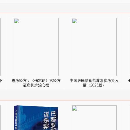
下
思考经方：《伤寒论》六经方
中国居民膳食营养素参考摄入
证病机辨治心悟
量（2023版）