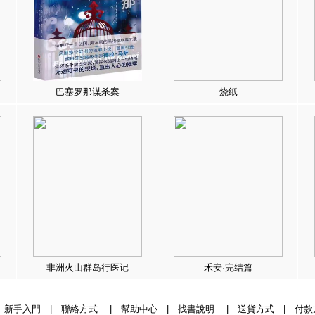
巴塞罗那谋杀案
烧纸
非洲火山群岛行医记
禾安·完结篇
|
新手入門
|
聯絡方式
|
幫助中心
|
找書說明
|
送貨方式
|
付款