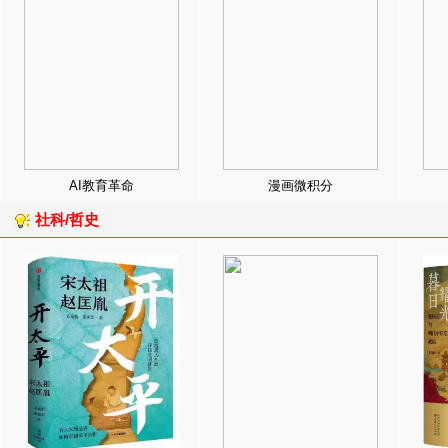
AI教育革命
漫画微积分
社科/哲史