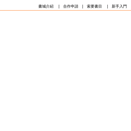
書城介紹
|
合作申請
|
索要書目
|
新手入門