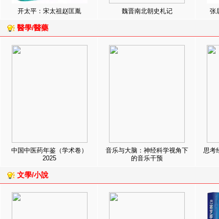
开太平：宋太祖赵匡胤
魏晋南北朝史札记
张
醫學/醫藥
中国中医药年鉴（学术卷）
音乐与大脑：神经科学视角下
思考
2025
的音乐干预
文學/小說