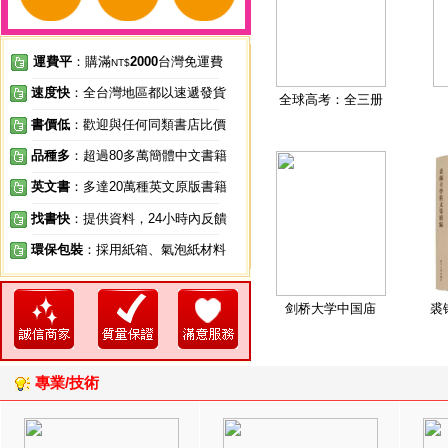
運費平
：購滿
2000
台灣免運費
NT$
速度快
：全台灣地區都以速遞發貨
全球高考：全三册
書價低
：歡迎與任何同類書店比價
品種多
：超過80多萬簡體中文書籍
英文書
：多達20萬種英文原版書籍
找書快
：提供資料，24小時內反饋
環保包裝
：採用紙箱、氣泡紙材料
剑桥大学中国庙
裘
專業/技術