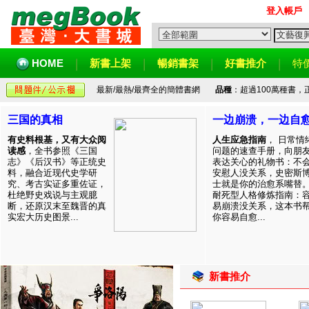
登入帳戶
HOME
新書上架
暢銷書架
好書推介
特
最新/最熱/最齊全的簡體書網
品種
：超過100萬種書
三国的真相
一边崩溃，一边自
有史料根基，又有大众阅
人生应急指南
， 日常情
读感
，全书参照《三国
问题的速查手册，向朋
志》《后汉书》等正统史
表达关心的礼物书：不
料，融合近现代史学研
安慰人没关系，史密斯
究、考古实证多重佐证，
士就是你的治愈系嘴替
杜绝野史戏说与主观臆
耐死型人格修炼指南：
断，还原汉末至魏晋的真
易崩溃没关系，这本书
实宏大历史图景...
你容易自愈...
新書推介