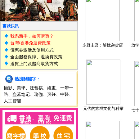
書城快訊
我系新手，如何購買？
台灣/香港免運費政策
东野圭吾：解忧杂货店
放
優惠券激活及使用方式
全面服務保障、退換貨政策
送貨上門及超商取貨方式
熱搜關鍵字
：
攝影
、
美學
、
汪曾祺
、
繪畫
、
一帶一
路
、
盗墓笔记
、
瑜伽
、
烹饪
、
中醫
、
人工智能
元代的族群文化与科举
七