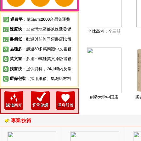
運費平
：購滿
2000
台灣免運費
NT$
速度快
：全台灣地區都以速遞發貨
全球高考：全三册
書價低
：歡迎與任何同類書店比價
品種多
：超過80多萬簡體中文書籍
英文書
：多達20萬種英文原版書籍
找書快
：提供資料，24小時內反饋
環保包裝
：採用紙箱、氣泡紙材料
剑桥大学中国庙
裘
專業/技術