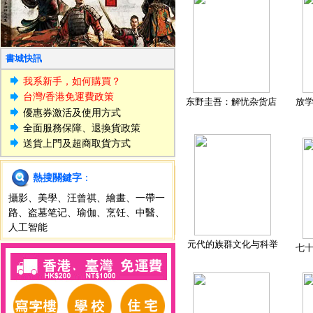
書城快訊
我系新手，如何購買？
台灣/香港免運費政策
东野圭吾：解忧杂货店
放
優惠券激活及使用方式
全面服務保障、退換貨政策
送貨上門及超商取貨方式
熱搜關鍵字
：
攝影
、
美學
、
汪曾祺
、
繪畫
、
一帶一
路
、
盗墓笔记
、
瑜伽
、
烹饪
、
中醫
、
人工智能
元代的族群文化与科举
七