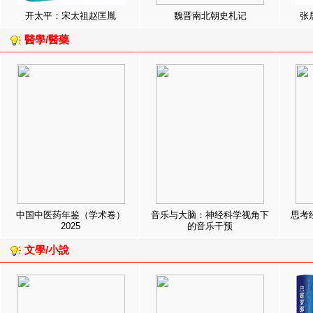
开太平：宋太祖赵匡胤
魏晋南北朝史札记
张
醫學/醫藥
中国中医药年鉴（学术卷）
音乐与大脑：神经科学视角下
思考
2025
的音乐干预
文學/小說