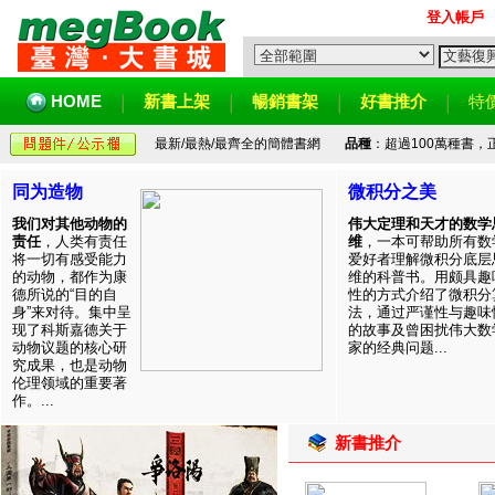
登入帳戶
HOME
新書上架
暢銷書架
好書推介
特
最新/最熱/最齊全的簡體書網
品種
：超過100萬種書
同为造物
微积分之美
我们对其他动物的
伟大定理和天才的数学
责任
，人类有责任
维
，一本可帮助所有数
将一切有感受能力
爱好者理解微积分底层
的动物，都作为康
维的科普书。用颇具趣
德所说的“目的自
性的方式介绍了微积分
身”来对待。集中呈
法，通过严谨性与趣味
现了科斯嘉德关于
的故事及曾困扰伟大数
动物议题的核心研
家的经典问题...
究成果，也是动物
伦理领域的重要著
作。...
新書推介