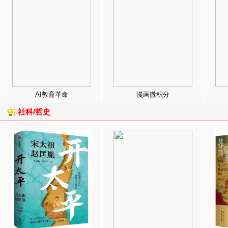
AI教育革命
漫画微积分
社科/哲史