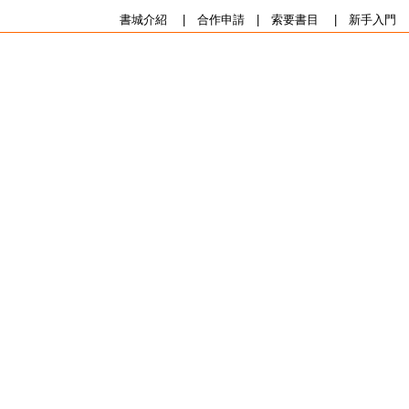
書城介紹
|
合作申請
|
索要書目
|
新手入門