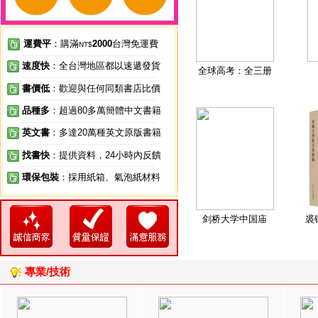
運費平
：購滿
2000
台灣免運費
NT$
速度快
：全台灣地區都以速遞發貨
全球高考：全三册
書價低
：歡迎與任何同類書店比價
品種多
：超過80多萬簡體中文書籍
英文書
：多達20萬種英文原版書籍
找書快
：提供資料，24小時內反饋
環保包裝
：採用紙箱、氣泡紙材料
剑桥大学中国庙
裘
專業/技術