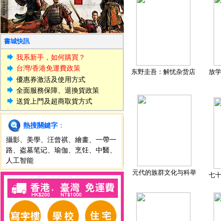
書城快訊
我系新手，如何購買？
台灣/香港免運費政策
东野圭吾：解忧杂货店
放
優惠券激活及使用方式
全面服務保障、退換貨政策
送貨上門及超商取貨方式
熱搜關鍵字
：
攝影
、
美學
、
汪曾祺
、
繪畫
、
一帶一
路
、
盗墓笔记
、
瑜伽
、
烹饪
、
中醫
、
人工智能
元代的族群文化与科举
七