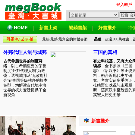
登入帳戶
HOME
新書上架
暢銷書架
好書推介
特
最新/最熱/最齊全的簡體書網
品種
：超過100萬種書
外邦代理人制与城邦
三国的真相
古代希腊世界的制度网
有史料根基，又有大众
络
，以古希腊重要的荣誉
读感
，全书参照《三国
制度“外邦代理人制”为透
志》《后汉书》等正统
镜，透视城邦从“无政府社
料，融合近现代史学研
会”到帝国等级秩序的根本
究、考古实证多重佐证
转型，为解读古代地中海
杜绝野史戏说与主观臆
世界的权力变迁提供了全
断，还原汉末至魏晋的
新视角...
实宏大历史图景...
新書推介