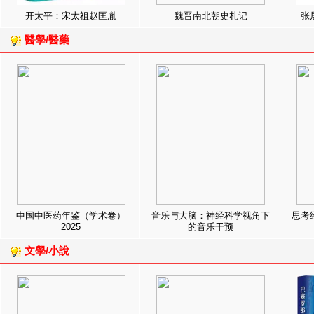
开太平：宋太祖赵匡胤
魏晋南北朝史札记
张
醫學/醫藥
中国中医药年鉴（学术卷）
音乐与大脑：神经科学视角下
思考
2025
的音乐干预
文學/小說