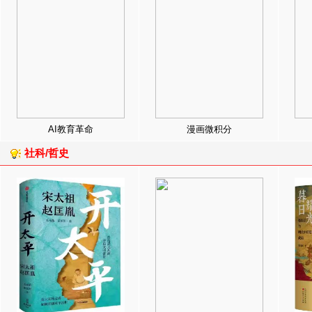
AI教育革命
漫画微积分
社科/哲史