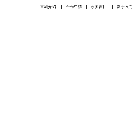
書城介紹
|
合作申請
|
索要書目
|
新手入門