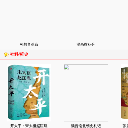
AI教育革命
漫画微积分
社科/哲史
开太平：宋太祖赵匡胤
魏晋南北朝史札记
张