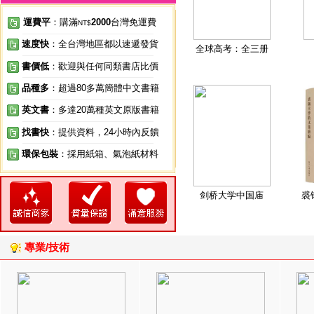
運費平
：購滿
2000
台灣免運費
NT$
速度快
：全台灣地區都以速遞發貨
全球高考：全三册
書價低
：歡迎與任何同類書店比價
品種多
：超過80多萬簡體中文書籍
英文書
：多達20萬種英文原版書籍
找書快
：提供資料，24小時內反饋
環保包裝
：採用紙箱、氣泡紙材料
剑桥大学中国庙
裘
專業/技術