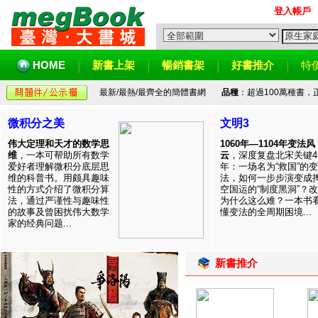
登入帳戶
HOME
新書上架
暢銷書架
好書推介
特
最新/最熱/最齊全的簡體書網
品種
：超過100萬種書
微积分之美
文明3
伟大定理和天才的数学思
1060年—1104年变法风
维
，一本可帮助所有数学
云
，深度复盘北宋关键4
爱好者理解微积分底层思
年：一场名为“救国”的变
维的科普书。用颇具趣味
法，如何一步步演变成
性的方式介绍了微积分算
空国运的“制度黑洞”？
法，通过严谨性与趣味性
为什么这么难？一本书
的故事及曾困扰伟大数学
懂变法的全周期困境...
家的经典问题...
新書推介