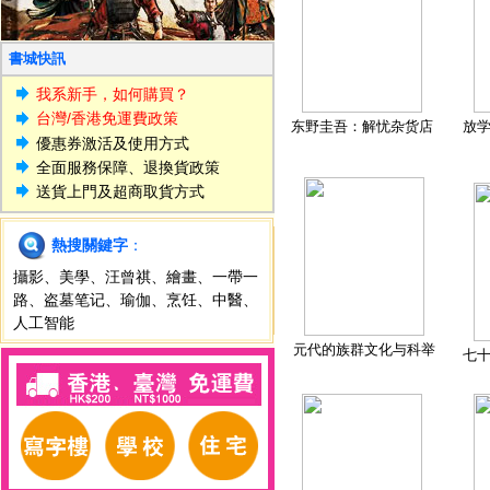
書城快訊
我系新手，如何購買？
台灣/香港免運費政策
东野圭吾：解忧杂货店
放
優惠券激活及使用方式
全面服務保障、退換貨政策
送貨上門及超商取貨方式
熱搜關鍵字
：
攝影
、
美學
、
汪曾祺
、
繪畫
、
一帶一
路
、
盗墓笔记
、
瑜伽
、
烹饪
、
中醫
、
人工智能
元代的族群文化与科举
七